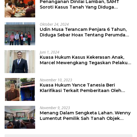
Penanganan Dinilai Lamban, SAMT
Soroti Kasus Tanah Yang Diduga
Libatkan Thomas Tampi
Oktober 24, 2024
Udin Musa Terancam Penjara 6 Tahun,
Diduga Sebar Hoax Tentang Perumda
PD Pasar
Juni 1, 2024
Kuasa Hukum Kasus Kekerasan Anak,
Marcel Mewengkang Tegaskan Pelaku
Berinisial CS Harus Ditindak Sesuai
Hukum Berlaku
November 10, 2023
Kuasa Hukum Yance Tanesia Beri
Klarifikasi Terkait Pemberitaan Oleh
Salah Satu Media
November 9, 2023
Menang Dalam Sengketa Lahan. Wenny
Lumentut Pemilik Sah Tanah Objek
Sengketa di Talete Dua