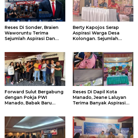
Reses Di Sonder, Braien
Berty Kapojos Serap
Waworuntu Terima
Aspirasi Warga Desa
Sejumlah Aspirasi Dan
Kolongan. Sejumlah
Salurkan Bantuan Bagi
Persoalan Diangkat
Lansia
Forward Sulut Bergabung
Reses Di Dapil Kota
dengan Pokja PWI
Manado, Jeane Laluyan
Manado, Babak Baru
Terima Banyak Aspirasi
Profesionalisme
Warga
Wartawan DPRD