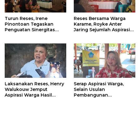
Turun Reses, Irene
Reses Bersama Warga
Pinontoan Tegaskan
Karame, Royke Anter
Penguatan Sinergitas
Jaring Sejumlah Aspirasi
Pemkot Dengan
Warga
Masyarakat
Laksanakan Reses, Henry
Serap Aspirasi Warga,
Walukouw Jemput
Selain Usulan
Aspirasi Warga Hasil
Pembangunan
Musrembang Di Kantor
Infrastruktur, Warga
Hukum Tua Desa
Kalasey Curhat ODGJ Yang
Dimembe
Sering Meresahkan Ke
Inggried Sondakh