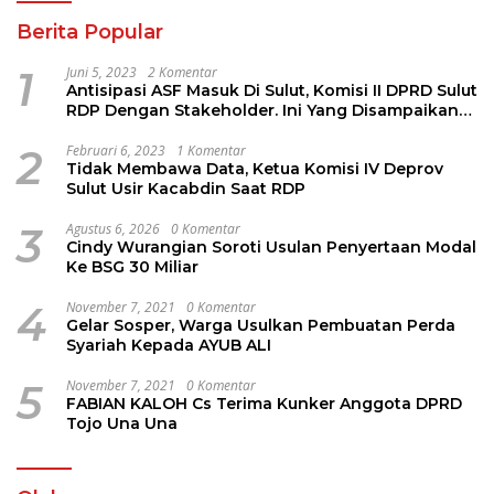
Berita Popular
1
Juni 5, 2023
2 Komentar
Antisipasi ASF Masuk Di Sulut, Komisi II DPRD Sulut
RDP Dengan Stakeholder. Ini Yang Disampaikan
Jems Tuuk
2
Februari 6, 2023
1 Komentar
Tidak Membawa Data, Ketua Komisi IV Deprov
Sulut Usir Kacabdin Saat RDP
3
Agustus 6, 2026
0 Komentar
Cindy Wurangian Soroti Usulan Penyertaan Modal
Ke BSG 30 Miliar
4
November 7, 2021
0 Komentar
Gelar Sosper, Warga Usulkan Pembuatan Perda
Syariah Kepada AYUB ALI
5
November 7, 2021
0 Komentar
FABIAN KALOH Cs Terima Kunker Anggota DPRD
Tojo Una Una