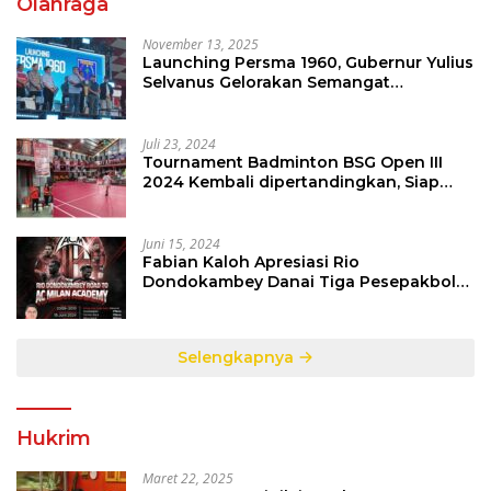
Olahraga
November 13, 2025
Launching Persma 1960, Gubernur Yulius
Selvanus Gelorakan Semangat
Sepakbola Di Bumi Nyiur Melambai
Juli 23, 2024
Tournament Badminton BSG Open III
2024 Kembali dipertandingkan, Siap
Orbitkan Potensi Muda Badminton
SulutGo
Juni 15, 2024
Fabian Kaloh Apresiasi Rio
Dondokambey Danai Tiga Pesepakbola
Dini Ke Italy
Selengkapnya
Hukrim
Maret 22, 2025