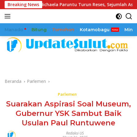
Langsung
Michaela Paruntu Turun Reses, Sejumlah Aspirasi Masyaraka
Breaking News
ke
konten
Manado
Bitung
Tomohon
Kotamobagu
Mina
Beranda
Parlemen
Parlemen
Suarakan Aspirasi Soal Museum,
Gubernur YSK Sambut Baik
Usulan Paul Runtuwene
Redaksi US