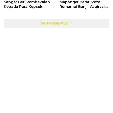
Sanger Beri Pembekalan
Mapanget Barat, Reza
Kepada Para Kepsek
Rumambi Banjir Aspirasi
Penerima Manfaat DAK
Warga
TA. 2025
Selengkapnya