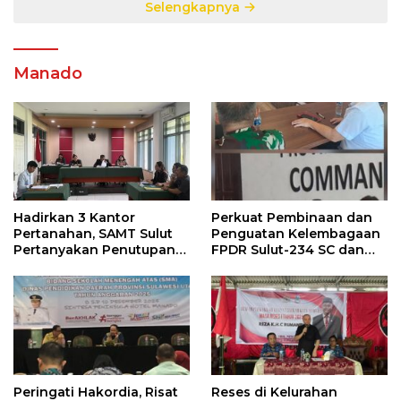
Selengkapnya
Manado
Hadirkan 3 Kantor
Perkuat Pembinaan dan
Pertanahan, SAMT Sulut
Penguatan Kelembagaan
Pertanyakan Penutupan
FPDR Sulut-234 SC dan
Informasi Penggunaan
Bawaslu Gelar Diskusi
Anggaran Negara
Peringati Hakordia, Risat
Reses di Kelurahan