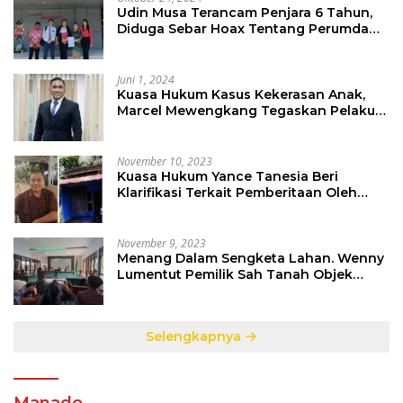
Udin Musa Terancam Penjara 6 Tahun,
Diduga Sebar Hoax Tentang Perumda
PD Pasar
Juni 1, 2024
Kuasa Hukum Kasus Kekerasan Anak,
Marcel Mewengkang Tegaskan Pelaku
Berinisial CS Harus Ditindak Sesuai
Hukum Berlaku
November 10, 2023
Kuasa Hukum Yance Tanesia Beri
Klarifikasi Terkait Pemberitaan Oleh
Salah Satu Media
November 9, 2023
Menang Dalam Sengketa Lahan. Wenny
Lumentut Pemilik Sah Tanah Objek
Sengketa di Talete Dua
Selengkapnya