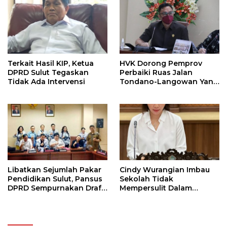
Perekonomian Sulut
Terkait Hasil KIP, Ketua
HVK Dorong Pemprov
DPRD Sulut Tegaskan
Perbaiki Ruas Jalan
Tidak Ada Intervensi
Tondano-Langowan Yang
Rusak
Libatkan Sejumlah Pakar
Cindy Wurangian Imbau
Pendidikan Sulut, Pansus
Sekolah Tidak
DPRD Sempurnakan Draf
Mempersulit Dalam
Ranperda
Pengambilan Ijazah