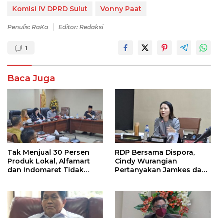
Komisi IV DPRD Sulut
Vonny Paat
Penulis: RaKa
Editor: Redaksi
1
Baca Juga
Tak Menjual 30 Persen
RDP Bersama Dispora,
Produk Lokal, Alfamart
Cindy Wurangian
dan Indomaret Tidak
Pertanyakan Jamkes dan
memberikan Kontribusi
Keselamatan Atlit di Sulut
Positif Bagi
Perekonomian Sulut