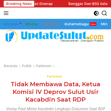
Langsung
arakat Diserap
Breaking News
Banggar Dan BSG Gelar Pembahasan Ter
ke
konten
Manado
Bitung
Tomohon
Kotamobagu
Mina
Beranda
Politik
Parlemen
Parlemen
Tidak Membawa Data, Ketua
Komisi IV Deprov Sulut Usir
Kacabdin Saat RDP
Vonny Paat Minta Kacabdin Lengkapi Dokumen Saat RDP