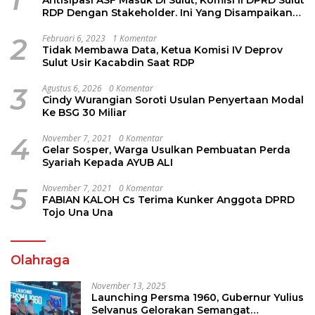
Antisipasi ASF Masuk Di Sulut, Komisi II DPRD Sulut
RDP Dengan Stakeholder. Ini Yang Disampaikan
Jems Tuuk
2
Februari 6, 2023
1 Komentar
Tidak Membawa Data, Ketua Komisi IV Deprov
Sulut Usir Kacabdin Saat RDP
3
Agustus 6, 2026
0 Komentar
Cindy Wurangian Soroti Usulan Penyertaan Modal
Ke BSG 30 Miliar
4
November 7, 2021
0 Komentar
Gelar Sosper, Warga Usulkan Pembuatan Perda
Syariah Kepada AYUB ALI
5
November 7, 2021
0 Komentar
FABIAN KALOH Cs Terima Kunker Anggota DPRD
Tojo Una Una
Olahraga
November 13, 2025
Launching Persma 1960, Gubernur Yulius
Selvanus Gelorakan Semangat