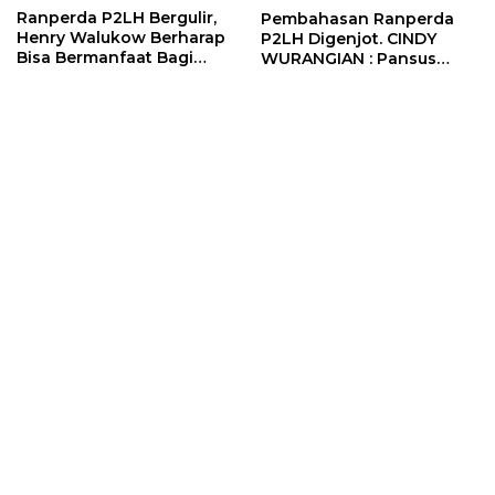
Ranperda P2LH Bergulir,
Pembahasan Ranperda
Henry Walukow Berharap
P2LH Digenjot. CINDY
Bisa Bermanfaat Bagi
WURANGIAN : Pansus
Lingkungan dan
Berkomitmen Bahas
Masyarakat
Secara Efektif dan Efisien