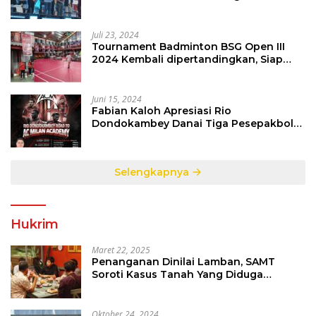
Sepakbola Di Bumi Nyiur Melambai
Juli 23, 2024
Tournament Badminton BSG Open III
2024 Kembali dipertandingkan, Siap
Orbitkan Potensi Muda Badminton
SulutGo
Juni 15, 2024
Fabian Kaloh Apresiasi Rio
Dondokambey Danai Tiga Pesepakbola
Dini Ke Italy
Selengkapnya
Hukrim
Maret 22, 2025
Penanganan Dinilai Lamban, SAMT
Soroti Kasus Tanah Yang Diduga
Libatkan Thomas Tampi
Oktober 24, 2024