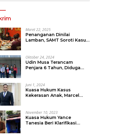
krim
Maret 22, 2025
Penanganan Dinilai
Lamban, SAMT Soroti Kasus
Tanah Yang Diduga
Libatkan Thomas Tampi
Oktober 24, 2024
Udin Musa Terancam
Penjara 6 Tahun, Diduga
Sebar Hoax Tentang
Perumda PD Pasar
Juni 1, 2024
Kuasa Hukum Kasus
Kekerasan Anak, Marcel
Mewengkang Tegaskan
Pelaku Berinisial CS Harus
Ditindak Sesuai Hukum
November 10, 2023
Berlaku
Kuasa Hukum Yance
Tanesia Beri Klarifikasi
Terkait Pemberitaan Oleh
Salah Satu Media