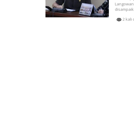
Langowan 
disampaik
2 kali 