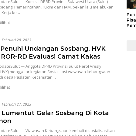
ateSulut — Komisi I DPRD Provinsi Sulawesi Utara (Sulut)
idangi Pemerintahan,Hukim dan HAM, pekan lalu melakukan
 Kerja ke…
Peri
Risa
dilihat
Pem
Kep
Kep
Februari 28, 2023
Man
202
 Penuhi Undangan Sosbang, HVK
 ROR-RD Evaluasi Camat Kakas
dateSulut — Anggota DPRD Provinsi Sulut Herol Vresly
HVK) menggelar kegiatan Sosialisasi wawasan kebangsaan
di desa Paslaten Kecamatan…
dilihat
Februari 27, 2023
o Lumentut Gelar Sosbang Di Kota
hon
dateSulut — Wawasan Kebangsaan kembali disosialisasikan