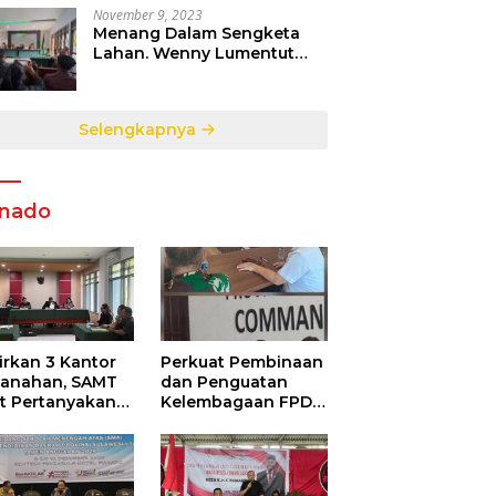
November 9, 2023
Menang Dalam Sengketa
Lahan. Wenny Lumentut
Pemilik Sah Tanah Objek
Sengketa di Talete Dua
Selengkapnya
nado
irkan 3 Kantor
Perkuat Pembinaan
tanahan, SAMT
dan Penguatan
ut Pertanyakan
Kelembagaan FPDR
utupan
Sulut-234 SC dan
ormasi
Bawaslu Gelar
ggunaan
Diskusi
garan Negara