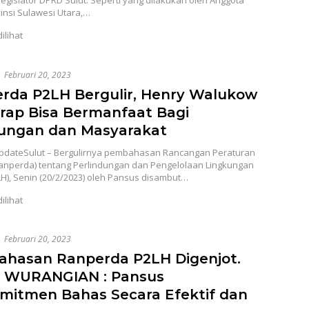
legislator DPRD Sulut. Seperti yang dilakukan oleh Anggota
insi Sulawesi Utara,…
dilihat
Februari 20, 2023
rda P2LH Bergulir, Henry Walukow
rap Bisa Bermanfaat Bagi
ungan dan Masyarakat
dateSulut – Bergulirnya pembahasan Rancangan Peraturan
anperda) tentang Perlindungan dan Pengelolaan Lingkungan
H), Senin (20/2/2023) oleh Pansus disambut…
dilihat
Februari 20, 2023
hasan Ranperda P2LH Digenjot.
 WURANGIAN : Pansus
mitmen Bahas Secara Efektif dan