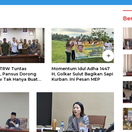
Ber
RTRW Tuntas
Momentum Idul Adha 1447
Samb
, Pansus Dorong
H, Golkar Sulut Bagikan Sapi
Pemk
 Tak Hanya Buat
Kurban. Ini Pesan MEP
Bant
m Namun Harus
Pesa
 Anggaran
Sual