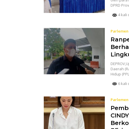
oleh para 
DPRD Prov
4 kali 
Parlemen
Ranpe
Berha
Lingk
DEPROV,Up
Daerah (R
Hidup (PPL
6 kali 
Parlemen
Pemba
CINDY
Berko