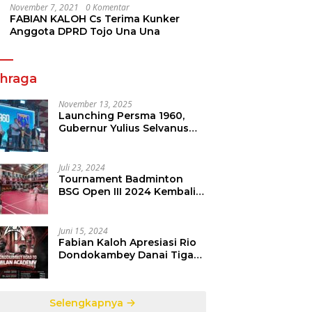
November 7, 2021
0 Komentar
FABIAN KALOH Cs Terima Kunker
Anggota DPRD Tojo Una Una
ahraga
November 13, 2025
Launching Persma 1960,
Gubernur Yulius Selvanus
Gelorakan Semangat
Sepakbola Di Bumi Nyiur
Melambai
Juli 23, 2024
Tournament Badminton
BSG Open III 2024 Kembali
dipertandingkan, Siap
Orbitkan Potensi Muda
Badminton SulutGo
Juni 15, 2024
Fabian Kaloh Apresiasi Rio
Dondokambey Danai Tiga
Pesepakbola Dini Ke Italy
Selengkapnya