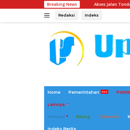
Langsung
Breaking News
Akses Jalan Tondano-Kembes-Manad
ke
konten
Redaksi
Indeks
tutup
Home
Pemerintahan
Politik
Lainnya
Manado
Bitung
Tomohon
Indeks Berita