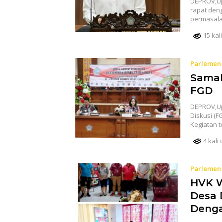
DEPROV,Up
rapat den
permasala
15 kali
Parlemen
Samak
FGD
DEPROV,Up
Diskusi (F
Kegiatan t
4 kali 
Parlemen
HVK W
Desa 
Denga