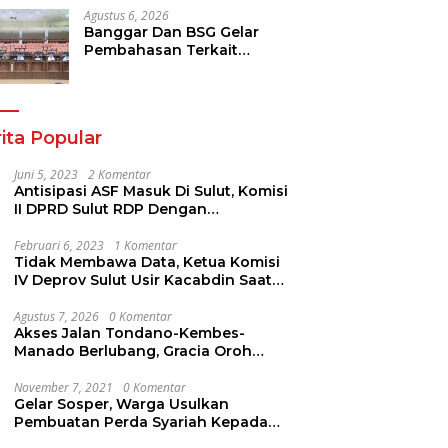
Agustus 6, 2026
Banggar Dan BSG Gelar
Pembahasan Terkait
Rencana Penyertaan Modal
30 M Oleh Pemprov Sulut
ita Popular
Juni 5, 2023
2 Komentar
Antisipasi ASF Masuk Di Sulut, Komisi
II DPRD Sulut RDP Dengan
Stakeholder. Ini Yang Disampaikan
Jems Tuuk
Februari 6, 2023
1 Komentar
Tidak Membawa Data, Ketua Komisi
IV Deprov Sulut Usir Kacabdin Saat
RDP
Agustus 7, 2026
0 Komentar
Akses Jalan Tondano-Kembes-
Manado Berlubang, Gracia Oroh
Minta Pemerintah Beri Perhatian
November 7, 2021
0 Komentar
Gelar Sosper, Warga Usulkan
Pembuatan Perda Syariah Kepada
AYUB ALI