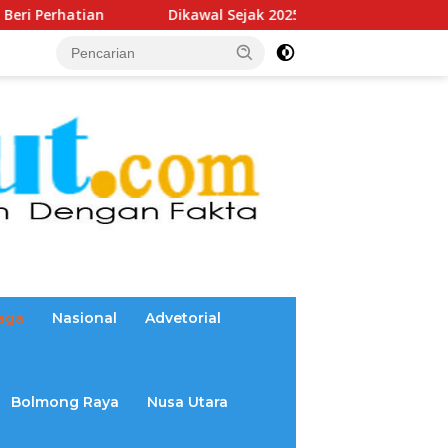
Dikawal Sejak 2025, Reamly Kandoli Sukses Realisasikan 
aga
Nasional
Advetorial
Bolmong Raya
Nusa Utara