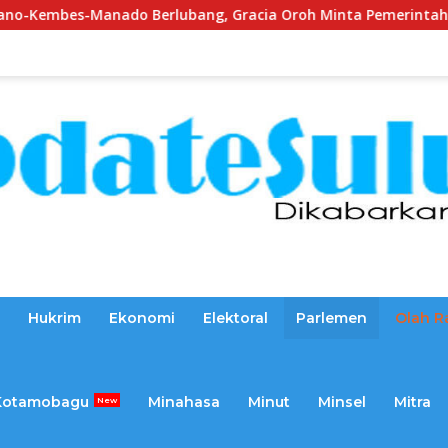
o Berlubang, Gracia Oroh Minta Pemerintah Beri Perhatian
Hukrim
Ekonomi
Elektoral
Parlemen
Olah R
Kotamobagu
Minahasa
Minut
Minsel
Mitra