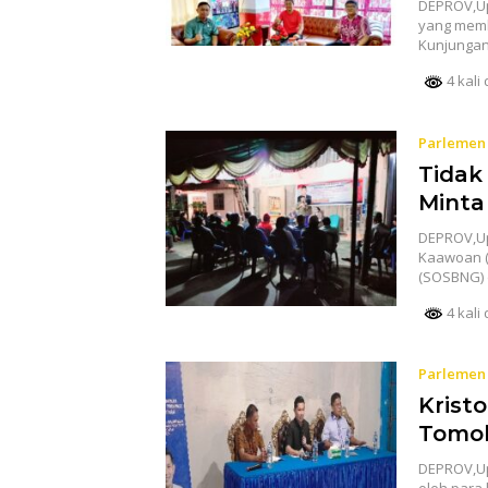
DEPROV,Upd
yang memb
Kunjungan
4 kali 
Parlemen
Tidak
Minta
DEPROV,Up
Kaawoan (
(SOSBNG) 
4 kali 
Parlemen
Krist
Tomo
DEPROV,Up