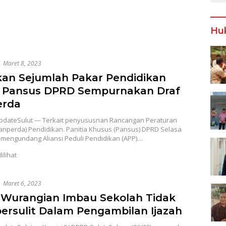
Hu
Maret 8, 2023
kan Sejumlah Pakar Pendidikan
, Pansus DPRD Sempurnakan Draf
erda
dateSulut — Terkait penyususnan Rancangan Peraturan
anperda) Pendidikan. Panitia Khusus (Pansus) DPRD Selasa
, mengundang Aliansi Peduli Pendidikan (APP)…
dilihat
Maret 6, 2023
 Wurangian Imbau Sekolah Tidak
rsulit Dalam Pengambilan Ijazah