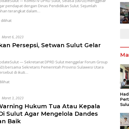
dateSulut — Komisi IV DPRD Sulut, Selasa (06/03) menggelar
gar pendapat dengan Dinas Pendidikan Sulut. Sejumlah
han terangkat dalam…
 dilihat
Maret 6, 2023
an Persepsi, Setwan Sulut Gelar
Ma
dateSulut — Sekretariat DPRD Sulut menggelar Forum Group
GD) bersama Sekretaris Pemerintah Provinsi Sulawesi Utara
ersebut di ikuti…
dilihat
Had
Maret 3, 2023
Per
Sul
arning Hukum Tua Atau Kepala
Pen
Di Sulut Agar Mengelola Dandes
Inf
Pen
n Baik
Ang