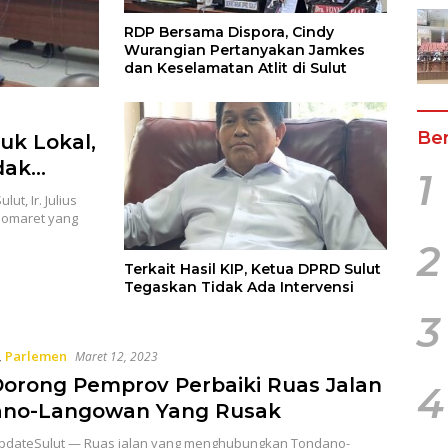
RDP Bersama Dispora, Cindy
Wurangian Pertanyakan Jamkes
dan Keselamatan Atlit di Sulut
Ber
uk Lokal,
dak
1
tif Bagi
t, Ir. Julius
domaret yang
2
Terkait Hasil KIP, Ketua DPRD Sulut
Tegaskan Tidak Ada Intervensi
3
,
Parlemen
Maret 12, 2023
orong Pemprov Perbaiki Ruas Jalan
4
no-Langowan Yang Rusak
dateSulut — Ruas jalan yang menghubungkan Tondano-