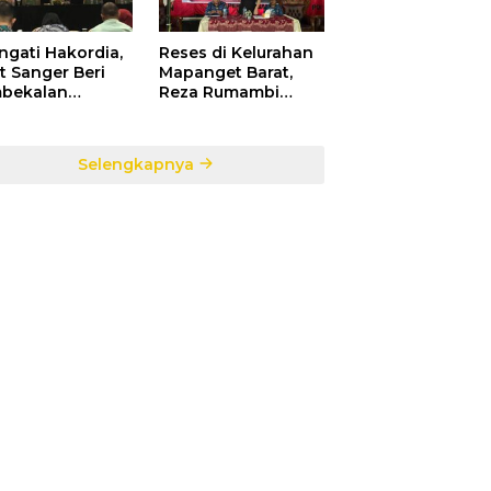
ngati Hakordia,
Reses di Kelurahan
t Sanger Beri
Mapanget Barat,
bekalan
Reza Rumambi
ada Para
Banjir Aspirasi
sek Penerima
Warga
faat DAK TA.
Selengkapnya
5