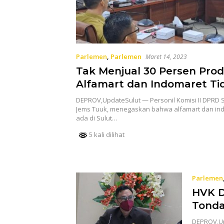
Parlemen
,
Parlemen
Maret 14, 2023
Tak Menjual 30 Persen Prod
Alfamart dan Indomaret Ti
memberikan Kontribusi Posi
DEPROV,UpdateSulut — Personil Komisi II DPRD Sulu
Perekonomian Sulut
Jems Tuuk, menegaskan bahwa alfamart dan in
ada di Sulut…
5 kali dilihat
Parlemen
HVK D
Tonda
DEPROV,Up