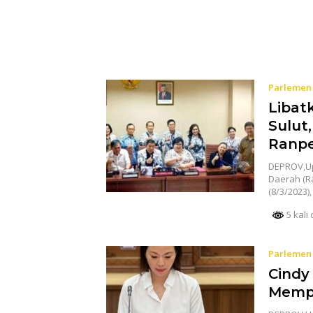
Parlemen
Libat
Sulut
Ranp
DEPROV,Up
Daerah (R
(8/3/2023)
5 kali 
Parlemen
Cindy
Mempe