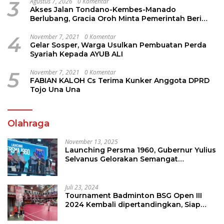
3
Agustus 7, 2026
0 Komentar
Akses Jalan Tondano-Kembes-Manado
Berlubang, Gracia Oroh Minta Pemerintah Beri
Perhatian
4
November 7, 2021
0 Komentar
Gelar Sosper, Warga Usulkan Pembuatan Perda
Syariah Kepada AYUB ALI
5
November 7, 2021
0 Komentar
FABIAN KALOH Cs Terima Kunker Anggota DPRD
Tojo Una Una
Olahraga
November 13, 2025
Launching Persma 1960, Gubernur Yulius
Selvanus Gelorakan Semangat
Sepakbola Di Bumi Nyiur Melambai
Juli 23, 2024
Tournament Badminton BSG Open III
2024 Kembali dipertandingkan, Siap
Orbitkan Potensi Muda Badminton
SulutGo