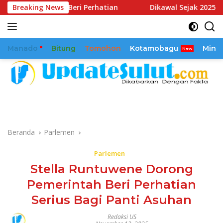
Langsung
ah Beri Perhatian
Breaking News
Dikawal Sejak 2025, Reamly Kandoli
ke
konten
Manado
Bitung
Tomohon
Kotamobagu
Mina
Beranda
Parlemen
Parlemen
Stella Runtuwene Dorong
Pemerintah Beri Perhatian
Serius Bagi Panti Asuhan
Redaksi US