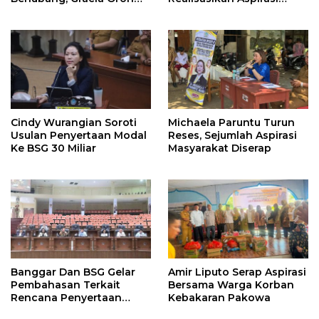
Minta Pemerintah Beri
Warga. Anggaran
Perhatian
Perbaikan Jalan Dikucur
Tahun Depan
Cindy Wurangian Soroti
Michaela Paruntu Turun
Usulan Penyertaan Modal
Reses, Sejumlah Aspirasi
Ke BSG 30 Miliar
Masyarakat Diserap
Banggar Dan BSG Gelar
Amir Liputo Serap Aspirasi
Pembahasan Terkait
Bersama Warga Korban
Rencana Penyertaan
Kebakaran Pakowa
Modal 30 M Oleh Pemprov