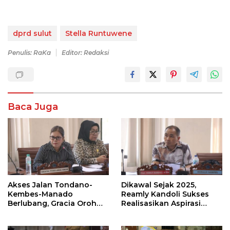
dprd sulut
Stella Runtuwene
Penulis: RaKa
Editor: Redaksi
Baca Juga
Akses Jalan Tondano-
Dikawal Sejak 2025,
Kembes-Manado
Reamly Kandoli Sukses
Berlubang, Gracia Oroh
Realisasikan Aspirasi
Minta Pemerintah Beri
Warga. Anggaran
Perhatian
Perbaikan Jalan Dikucur