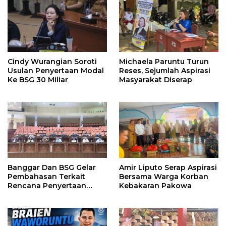
Tahun Depan
Cindy Wurangian Soroti
Michaela Paruntu Turun
Usulan Penyertaan Modal
Reses, Sejumlah Aspirasi
Ke BSG 30 Miliar
Masyarakat Diserap
Banggar Dan BSG Gelar
Amir Liputo Serap Aspirasi
Pembahasan Terkait
Bersama Warga Korban
Rencana Penyertaan
Kebakaran Pakowa
Modal 30 M Oleh Pemprov
Sulut