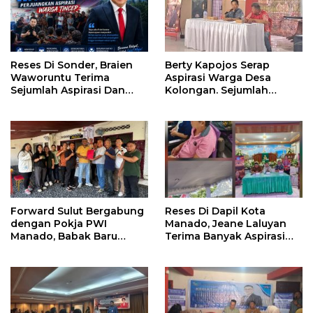
Reses Di Sonder, Braien
Berty Kapojos Serap
Waworuntu Terima
Aspirasi Warga Desa
Sejumlah Aspirasi Dan
Kolongan. Sejumlah
Salurkan Bantuan Bagi
Persoalan Diangkat
Lansia
Forward Sulut Bergabung
Reses Di Dapil Kota
dengan Pokja PWI
Manado, Jeane Laluyan
Manado, Babak Baru
Terima Banyak Aspirasi
Profesionalisme
Warga
Wartawan DPRD