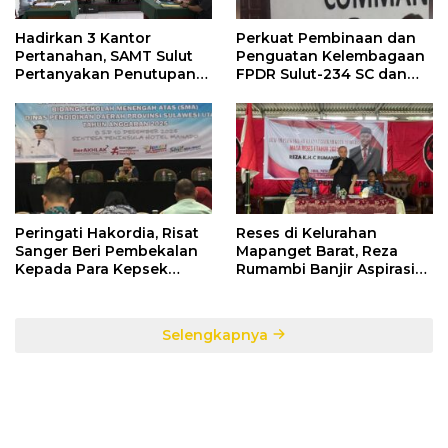
Hadirkan 3 Kantor
Perkuat Pembinaan dan
Pertanahan, SAMT Sulut
Penguatan Kelembagaan
Pertanyakan Penutupan
FPDR Sulut-234 SC dan
Informasi Penggunaan
Bawaslu Gelar Diskusi
Anggaran Negara
Peringati Hakordia, Risat
Reses di Kelurahan
Sanger Beri Pembekalan
Mapanget Barat, Reza
Kepada Para Kepsek
Rumambi Banjir Aspirasi
Penerima Manfaat DAK
Warga
TA. 2025
Selengkapnya