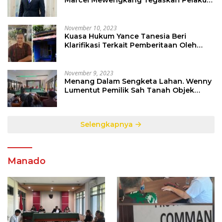
Marcel Mewengkang Tegaskan Pelaku
Berinisial CS Harus Ditindak Sesuai
Hukum Berlaku
November 10, 2023
Kuasa Hukum Yance Tanesia Beri
Klarifikasi Terkait Pemberitaan Oleh
Salah Satu Media
November 9, 2023
Menang Dalam Sengketa Lahan. Wenny
Lumentut Pemilik Sah Tanah Objek
Sengketa di Talete Dua
Selengkapnya
Manado