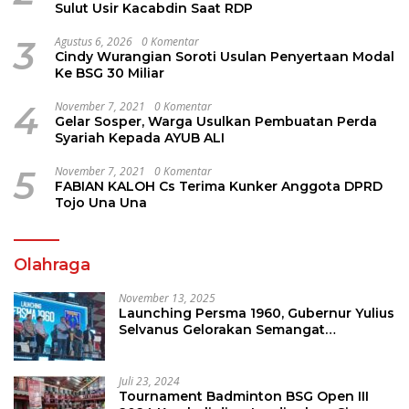
Sulut Usir Kacabdin Saat RDP
3
Agustus 6, 2026
0 Komentar
Cindy Wurangian Soroti Usulan Penyertaan Modal
Ke BSG 30 Miliar
4
November 7, 2021
0 Komentar
Gelar Sosper, Warga Usulkan Pembuatan Perda
Syariah Kepada AYUB ALI
5
November 7, 2021
0 Komentar
FABIAN KALOH Cs Terima Kunker Anggota DPRD
Tojo Una Una
Olahraga
November 13, 2025
Launching Persma 1960, Gubernur Yulius
Selvanus Gelorakan Semangat
Sepakbola Di Bumi Nyiur Melambai
Juli 23, 2024
Tournament Badminton BSG Open III