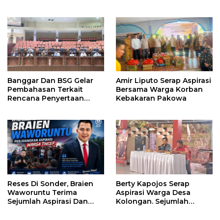
Banggar Dan BSG Gelar
Amir Liputo Serap Aspirasi
Pembahasan Terkait
Bersama Warga Korban
Rencana Penyertaan
Kebakaran Pakowa
Modal 30 M Oleh Pemprov
Sulut
Reses Di Sonder, Braien
Berty Kapojos Serap
Waworuntu Terima
Aspirasi Warga Desa
Sejumlah Aspirasi Dan
Kolongan. Sejumlah
Salurkan Bantuan Bagi
Persoalan Diangkat
Lansia