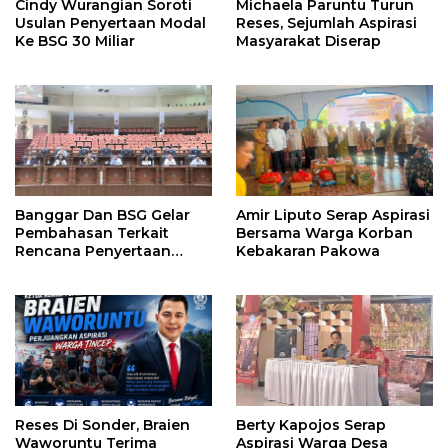
Cindy Wurangian Soroti
Michaela Paruntu Turun
Usulan Penyertaan Modal
Reses, Sejumlah Aspirasi
Ke BSG 30 Miliar
Masyarakat Diserap
Banggar Dan BSG Gelar
Amir Liputo Serap Aspirasi
Pembahasan Terkait
Bersama Warga Korban
Rencana Penyertaan
Kebakaran Pakowa
Modal 30 M Oleh Pemprov
Sulut
Reses Di Sonder, Braien
Berty Kapojos Serap
Waworuntu Terima
Aspirasi Warga Desa