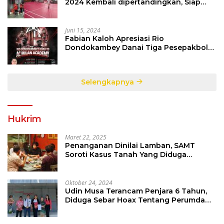
2024 Kembali dipertandingkan, Siap
Orbitkan Potensi Muda Badminton
SulutGo
Juni 15, 2024
Fabian Kaloh Apresiasi Rio
Dondokambey Danai Tiga Pesepakbola
Dini Ke Italy
Selengkapnya
Hukrim
Maret 22, 2025
Penanganan Dinilai Lamban, SAMT
Soroti Kasus Tanah Yang Diduga
Libatkan Thomas Tampi
Oktober 24, 2024
Udin Musa Terancam Penjara 6 Tahun,
Diduga Sebar Hoax Tentang Perumda
PD Pasar