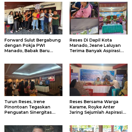
Forward Sulut Bergabung
Reses Di Dapil Kota
dengan Pokja PWI
Manado, Jeane Laluyan
Manado, Babak Baru
Terima Banyak Aspirasi
Profesionalisme
Warga
Wartawan DPRD
Turun Reses, Irene
Reses Bersama Warga
Pinontoan Tegaskan
Karame, Royke Anter
Penguatan Sinergitas
Jaring Sejumlah Aspirasi
Pemkot Dengan
Warga
Masyarakat