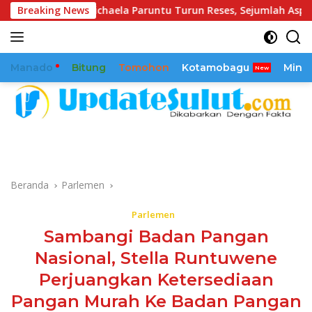
Langsung
Michaela Paruntu Turun Reses, Sejumlah Aspirasi Masyarakat 
Breaking News
ke
konten
Manado
Bitung
Tomohon
Kotamobagu
Mina
Beranda
Parlemen
Parlemen
Sambangi Badan Pangan
Nasional, Stella Runtuwene
Perjuangkan Ketersediaan
Pangan Murah Ke Badan Pangan