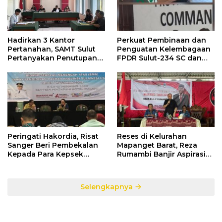
Hadirkan 3 Kantor
Perkuat Pembinaan dan
Pertanahan, SAMT Sulut
Penguatan Kelembagaan
Pertanyakan Penutupan
FPDR Sulut-234 SC dan
Informasi Penggunaan
Bawaslu Gelar Diskusi
Anggaran Negara
Peringati Hakordia, Risat
Reses di Kelurahan
Sanger Beri Pembekalan
Mapanget Barat, Reza
Kepada Para Kepsek
Rumambi Banjir Aspirasi
Penerima Manfaat DAK
Warga
TA. 2025
Selengkapnya