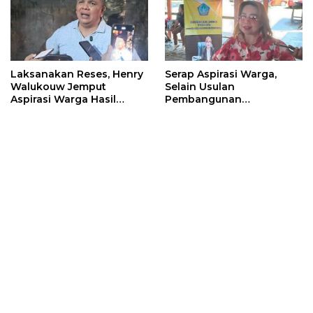
Laksanakan Reses, Henry
Serap Aspirasi Warga,
Walukouw Jemput
Selain Usulan
Aspirasi Warga Hasil
Pembangunan
Musrembang Di Kantor
Infrastruktur, Warga
Hukum Tua Desa
Kalasey Curhat ODGJ Yang
Dimembe
Sering Meresahkan Ke
Inggried Sondakh