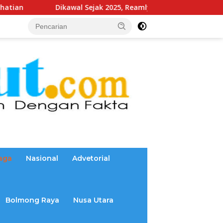
wal Sejak 2025, Reamly Kandoli Sukses Realisasikan Aspirasi W
aga
Nasional
Advetorial
Bolmong Raya
Nusa Utara