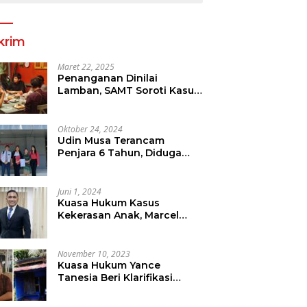
krim
Maret 22, 2025
Penanganan Dinilai
Lamban, SAMT Soroti Kasus
Tanah Yang Diduga
Libatkan Thomas Tampi
Oktober 24, 2024
Udin Musa Terancam
Penjara 6 Tahun, Diduga
Sebar Hoax Tentang
Perumda PD Pasar
Juni 1, 2024
Kuasa Hukum Kasus
Kekerasan Anak, Marcel
Mewengkang Tegaskan
Pelaku Berinisial CS Harus
Ditindak Sesuai Hukum
November 10, 2023
Berlaku
Kuasa Hukum Yance
Tanesia Beri Klarifikasi
Terkait Pemberitaan Oleh
Salah Satu Media