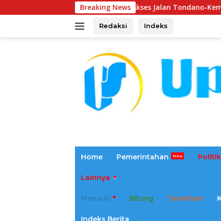
Langsung
Akses Jalan Tondano-Kembes-Manado Berluban
Breaking News
ke
konten
Redaksi
Indeks
tutup
Home
Pemerintahan
Politik
Lainnya
Manado
Bitung
Tomohon
Indeks Berita