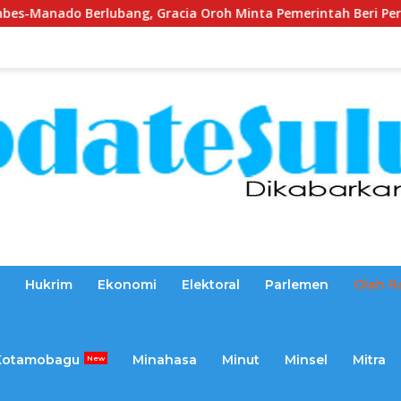
g, Gracia Oroh Minta Pemerintah Beri Perhatian
Dika
Hukrim
Ekonomi
Elektoral
Parlemen
Olah R
Kotamobagu
Minahasa
Minut
Minsel
Mitra