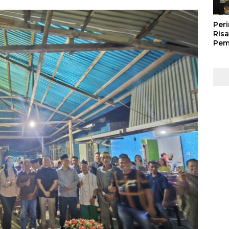
Peri
Risa
Pem
Kep
Kep
Man
202