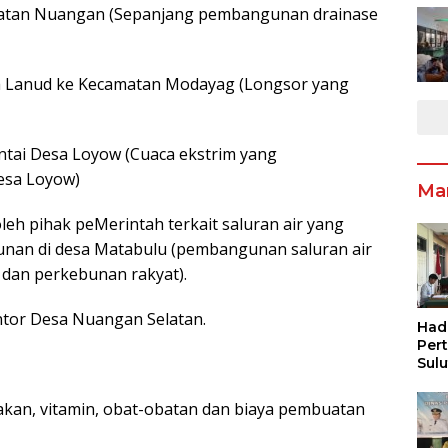
amatan Nuangan (Sepanjang pembangunan drainase
esa Lanud ke Kecamatan Modayag (Longsor yang
antai Desa Loyow (Cuaca ekstrim yang
esa Loyow)
Ma
leh pihak peMerintah terkait saluran air yang
unan di desa Matabulu (pembangunan saluran air
h dan perkebunan rakyat).
antor Desa Nuangan Selatan.
Had
Per
Sul
Pen
Inf
akan, vitamin, obat-obatan dan biaya pembuatan
Pen
Ang