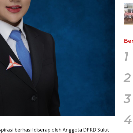
Ber
1
2
3
4
pirasi berhasil diserap oleh Anggota DPRD Sulut