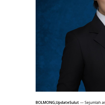
BOLMONG,UpdateSulut
— Sejumlah as