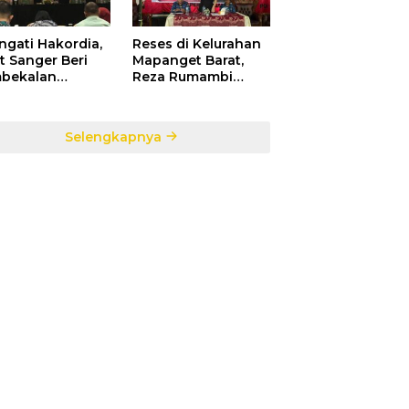
ngati Hakordia,
Reses di Kelurahan
t Sanger Beri
Mapanget Barat,
bekalan
Reza Rumambi
ada Para
Banjir Aspirasi
sek Penerima
Warga
faat DAK TA.
Selengkapnya
5