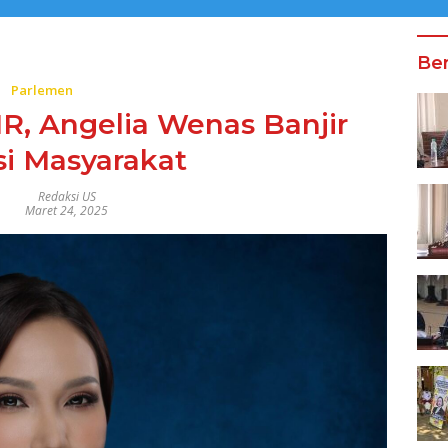
Ber
Parlemen
MR, Angelia Wenas Banjir
si Masyarakat
Redaksi US
Maret 24, 2025