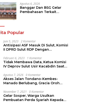
Agustus 6, 2026
Banggar Dan BSG Gelar
Pembahasan Terkait
Rencana Penyertaan Modal
30 M Oleh Pemprov Sulut
ita Popular
Juni 5, 2023
2 Komentar
Antisipasi ASF Masuk Di Sulut, Komisi
II DPRD Sulut RDP Dengan
Stakeholder. Ini Yang Disampaikan
Jems Tuuk
Februari 6, 2023
1 Komentar
Tidak Membawa Data, Ketua Komisi
IV Deprov Sulut Usir Kacabdin Saat
RDP
Agustus 7, 2026
0 Komentar
Akses Jalan Tondano-Kembes-
Manado Berlubang, Gracia Oroh
Minta Pemerintah Beri Perhatian
November 7, 2021
0 Komentar
Gelar Sosper, Warga Usulkan
Pembuatan Perda Syariah Kepada
AYUB ALI