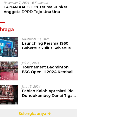
November 7, 2021
0 Komentar
FABIAN KALOH Cs Terima Kunker
Anggota DPRD Tojo Una Una
ahraga
November 13, 2025
Launching Persma 1960,
Gubernur Yulius Selvanus
Gelorakan Semangat
Sepakbola Di Bumi Nyiur
Melambai
Juli 23, 2024
Tournament Badminton
BSG Open III 2024 Kembali
dipertandingkan, Siap
Orbitkan Potensi Muda
Badminton SulutGo
Juni 15, 2024
Fabian Kaloh Apresiasi Rio
Dondokambey Danai Tiga
Pesepakbola Dini Ke Italy
Selengkapnya