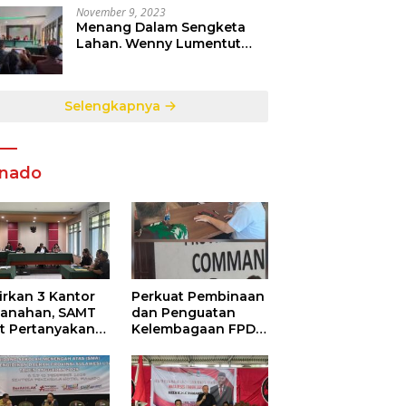
November 9, 2023
Menang Dalam Sengketa
Lahan. Wenny Lumentut
Pemilik Sah Tanah Objek
Sengketa di Talete Dua
Selengkapnya
nado
irkan 3 Kantor
Perkuat Pembinaan
tanahan, SAMT
dan Penguatan
ut Pertanyakan
Kelembagaan FPDR
utupan
Sulut-234 SC dan
ormasi
Bawaslu Gelar
ggunaan
Diskusi
garan Negara