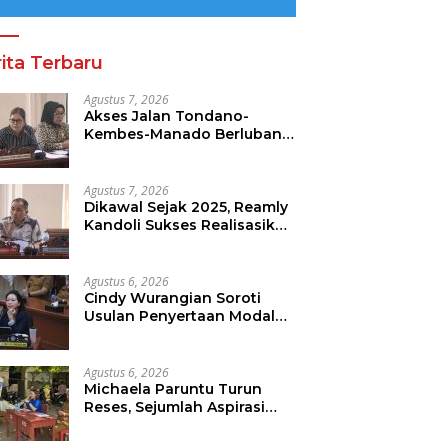
ita Terbaru
Agustus 7, 2026
Akses Jalan Tondano-
Kembes-Manado Berlubang,
Gracia Oroh Minta
Pemerintah Beri Perhatian
Agustus 7, 2026
Dikawal Sejak 2025, Reamly
Kandoli Sukses Realisasikan
Aspirasi Warga. Anggaran
Perbaikan Jalan Dikucur
Tahun Depan
Agustus 6, 2026
Cindy Wurangian Soroti
Usulan Penyertaan Modal
Ke BSG 30 Miliar
Agustus 6, 2026
Michaela Paruntu Turun
Reses, Sejumlah Aspirasi
Masyarakat Diserap