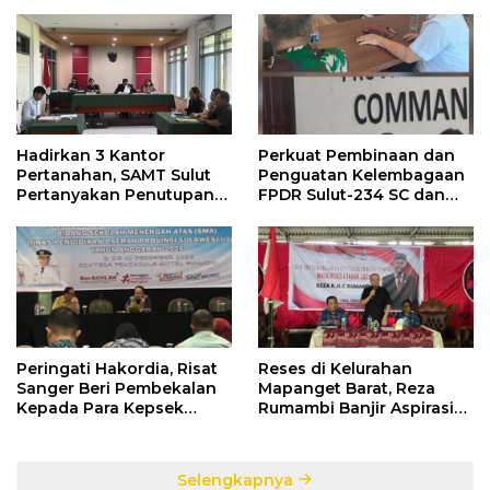
Hadirkan 3 Kantor
Perkuat Pembinaan dan
Pertanahan, SAMT Sulut
Penguatan Kelembagaan
Pertanyakan Penutupan
FPDR Sulut-234 SC dan
Informasi Penggunaan
Bawaslu Gelar Diskusi
Anggaran Negara
Peringati Hakordia, Risat
Reses di Kelurahan
Sanger Beri Pembekalan
Mapanget Barat, Reza
Kepada Para Kepsek
Rumambi Banjir Aspirasi
Penerima Manfaat DAK
Warga
TA. 2025
Selengkapnya