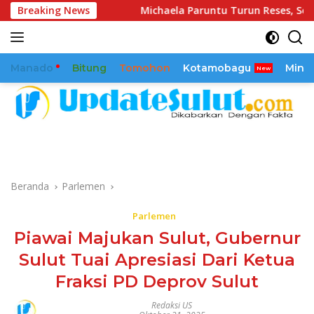
Langsung
iliar
Breaking News
Michaela Paruntu Turun Reses, Sejumlah Aspiras
ke
konten
Manado
Bitung
Tomohon
Kotamobagu
Mina
Beranda
Parlemen
Parlemen
Piawai Majukan Sulut, Gubernur
Sulut Tuai Apresiasi Dari Ketua
Fraksi PD Deprov Sulut
Redaksi US