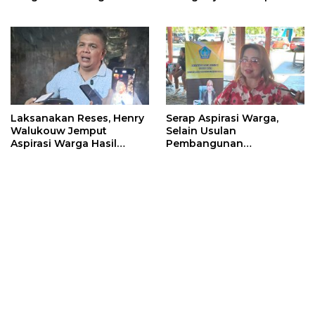
Pemkot Dengan
Warga
Masyarakat
Laksanakan Reses, Henry
Serap Aspirasi Warga,
Walukouw Jemput
Selain Usulan
Aspirasi Warga Hasil
Pembangunan
Musrembang Di Kantor
Infrastruktur, Warga
Hukum Tua Desa
Kalasey Curhat ODGJ Yang
Dimembe
Sering Meresahkan Ke
Inggried Sondakh