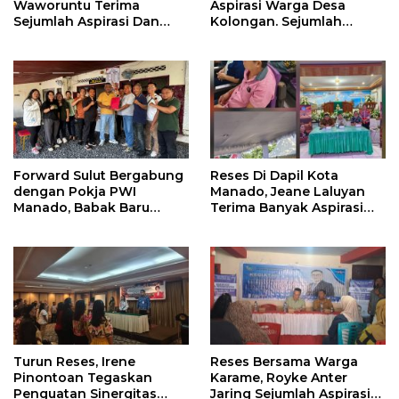
Waworuntu Terima
Aspirasi Warga Desa
Sejumlah Aspirasi Dan
Kolongan. Sejumlah
Salurkan Bantuan Bagi
Persoalan Diangkat
Lansia
Forward Sulut Bergabung
Reses Di Dapil Kota
dengan Pokja PWI
Manado, Jeane Laluyan
Manado, Babak Baru
Terima Banyak Aspirasi
Profesionalisme
Warga
Wartawan DPRD
Turun Reses, Irene
Reses Bersama Warga
Pinontoan Tegaskan
Karame, Royke Anter
Penguatan Sinergitas
Jaring Sejumlah Aspirasi