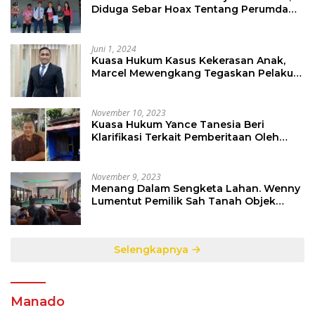
Diduga Sebar Hoax Tentang Perumda
PD Pasar
Juni 1, 2024
Kuasa Hukum Kasus Kekerasan Anak,
Marcel Mewengkang Tegaskan Pelaku
Berinisial CS Harus Ditindak Sesuai
Hukum Berlaku
November 10, 2023
Kuasa Hukum Yance Tanesia Beri
Klarifikasi Terkait Pemberitaan Oleh
Salah Satu Media
November 9, 2023
Menang Dalam Sengketa Lahan. Wenny
Lumentut Pemilik Sah Tanah Objek
Sengketa di Talete Dua
Selengkapnya
Manado