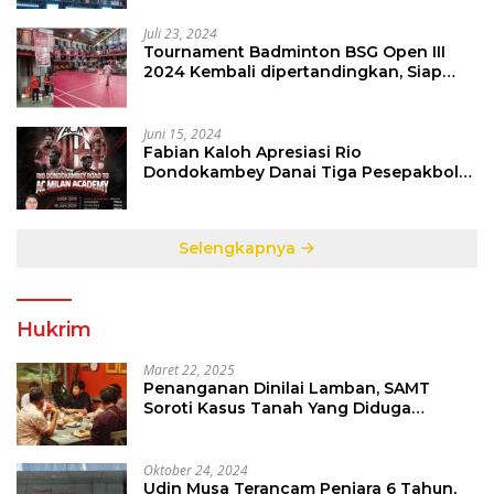
Juli 23, 2024
Tournament Badminton BSG Open III
2024 Kembali dipertandingkan, Siap
Orbitkan Potensi Muda Badminton
SulutGo
Juni 15, 2024
Fabian Kaloh Apresiasi Rio
Dondokambey Danai Tiga Pesepakbola
Dini Ke Italy
Selengkapnya
Hukrim
Maret 22, 2025
Penanganan Dinilai Lamban, SAMT
Soroti Kasus Tanah Yang Diduga
Libatkan Thomas Tampi
Oktober 24, 2024
Udin Musa Terancam Penjara 6 Tahun,