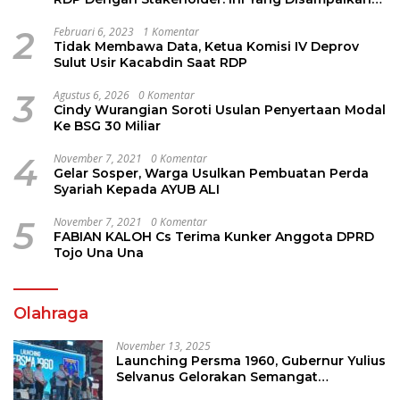
Jems Tuuk
2
Februari 6, 2023
1 Komentar
Tidak Membawa Data, Ketua Komisi IV Deprov
Sulut Usir Kacabdin Saat RDP
3
Agustus 6, 2026
0 Komentar
Cindy Wurangian Soroti Usulan Penyertaan Modal
Ke BSG 30 Miliar
4
November 7, 2021
0 Komentar
Gelar Sosper, Warga Usulkan Pembuatan Perda
Syariah Kepada AYUB ALI
5
November 7, 2021
0 Komentar
FABIAN KALOH Cs Terima Kunker Anggota DPRD
Tojo Una Una
Olahraga
November 13, 2025
Launching Persma 1960, Gubernur Yulius
Selvanus Gelorakan Semangat
Sepakbola Di Bumi Nyiur Melambai