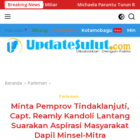
Langsung
G 30 Miliar
Breaking News
Michaela Paruntu Turun Reses, Sejumlah As
ke
konten
Manado
Bitung
Tomohon
Kotamobagu
Mina
Beranda
Parlemen
Parlemen
Minta Pemprov Tindaklanjuti,
Capt. Reamly Kandoli Lantang
Suarakan Aspirasi Masyarakat
Dapil Minsel-Mitra