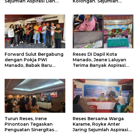
Sejumlah Aspirasi Dan
Kolongan. Sejumlah
Salurkan Bantuan Bagi
Persoalan Diangkat
Lansia
Forward Sulut Bergabung
Reses Di Dapil Kota
dengan Pokja PWI
Manado, Jeane Laluyan
Manado, Babak Baru
Terima Banyak Aspirasi
Profesionalisme
Warga
Wartawan DPRD
Turun Reses, Irene
Reses Bersama Warga
Pinontoan Tegaskan
Karame, Royke Anter
Penguatan Sinergitas
Jaring Sejumlah Aspirasi
Pemkot Dengan
Warga