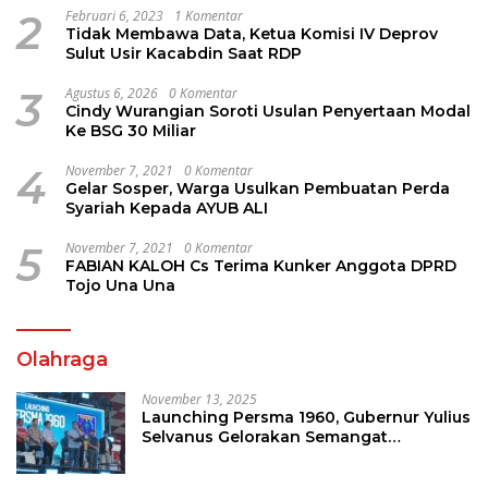
2
Februari 6, 2023
1 Komentar
Tidak Membawa Data, Ketua Komisi IV Deprov
Sulut Usir Kacabdin Saat RDP
3
Agustus 6, 2026
0 Komentar
Cindy Wurangian Soroti Usulan Penyertaan Modal
Ke BSG 30 Miliar
4
November 7, 2021
0 Komentar
Gelar Sosper, Warga Usulkan Pembuatan Perda
Syariah Kepada AYUB ALI
5
November 7, 2021
0 Komentar
FABIAN KALOH Cs Terima Kunker Anggota DPRD
Tojo Una Una
Olahraga
November 13, 2025
Launching Persma 1960, Gubernur Yulius
Selvanus Gelorakan Semangat
Sepakbola Di Bumi Nyiur Melambai