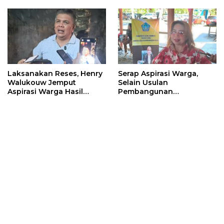
Masyarakat
Laksanakan Reses, Henry
Serap Aspirasi Warga,
Walukouw Jemput
Selain Usulan
Aspirasi Warga Hasil
Pembangunan
Musrembang Di Kantor
Infrastruktur, Warga
Hukum Tua Desa
Kalasey Curhat ODGJ Yang
Dimembe
Sering Meresahkan Ke
Inggried Sondakh