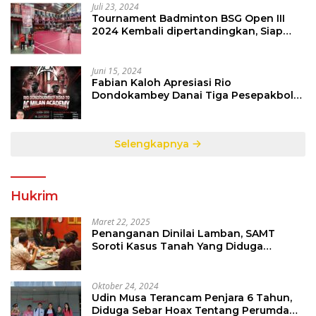
Juli 23, 2024
Tournament Badminton BSG Open III
2024 Kembali dipertandingkan, Siap
Orbitkan Potensi Muda Badminton
SulutGo
Juni 15, 2024
Fabian Kaloh Apresiasi Rio
Dondokambey Danai Tiga Pesepakbola
Dini Ke Italy
Selengkapnya
Hukrim
Maret 22, 2025
Penanganan Dinilai Lamban, SAMT
Soroti Kasus Tanah Yang Diduga
Libatkan Thomas Tampi
Oktober 24, 2024
Udin Musa Terancam Penjara 6 Tahun,
Diduga Sebar Hoax Tentang Perumda