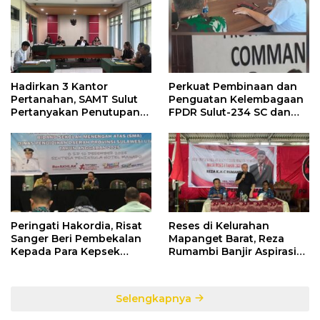
Hadirkan 3 Kantor
Perkuat Pembinaan dan
Pertanahan, SAMT Sulut
Penguatan Kelembagaan
Pertanyakan Penutupan
FPDR Sulut-234 SC dan
Informasi Penggunaan
Bawaslu Gelar Diskusi
Anggaran Negara
Peringati Hakordia, Risat
Reses di Kelurahan
Sanger Beri Pembekalan
Mapanget Barat, Reza
Kepada Para Kepsek
Rumambi Banjir Aspirasi
Penerima Manfaat DAK
Warga
TA. 2025
Selengkapnya