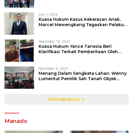
PD Pasar
Juni 1, 2024
Kuasa Hukum Kasus Kekerasan Anak,
Marcel Mewengkang Tegaskan Pelaku
Berinisial CS Harus Ditindak Sesuai
Hukum Berlaku
November 10, 2023
Kuasa Hukum Yance Tanesia Beri
Klarifikasi Terkait Pemberitaan Oleh
Salah Satu Media
November 9, 2023
Menang Dalam Sengketa Lahan. Wenny
Lumentut Pemilik Sah Tanah Objek
Sengketa di Talete Dua
Selengkapnya
Manado