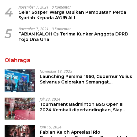
Perhatian
4
November 7, 2021
0 Komentar
Gelar Sosper, Warga Usulkan Pembuatan Perda
Syariah Kepada AYUB ALI
5
November 7, 2021
0 Komentar
FABIAN KALOH Cs Terima Kunker Anggota DPRD
Tojo Una Una
Olahraga
November 13, 2025
Launching Persma 1960, Gubernur Yulius
Selvanus Gelorakan Semangat
Sepakbola Di Bumi Nyiur Melambai
Juli 23, 2024
Tournament Badminton BSG Open III
2024 Kembali dipertandingkan, Siap
Orbitkan Potensi Muda Badminton
SulutGo
Juni 15, 2024
Fabian Kaloh Apresiasi Rio