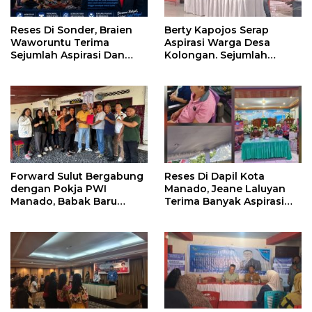
Reses Di Sonder, Braien
Berty Kapojos Serap
Waworuntu Terima
Aspirasi Warga Desa
Sejumlah Aspirasi Dan
Kolongan. Sejumlah
Salurkan Bantuan Bagi
Persoalan Diangkat
Lansia
Forward Sulut Bergabung
Reses Di Dapil Kota
dengan Pokja PWI
Manado, Jeane Laluyan
Manado, Babak Baru
Terima Banyak Aspirasi
Profesionalisme
Warga
Wartawan DPRD