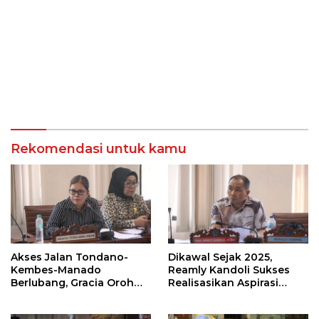
Rekomendasi untuk kamu
Akses Jalan Tondano-
Dikawal Sejak 2025,
Kembes-Manado
Reamly Kandoli Sukses
Berlubang, Gracia Oroh
Realisasikan Aspirasi
Minta Pemerintah Beri
Warga. Anggaran
Perhatian
Perbaikan Jalan Dikucur