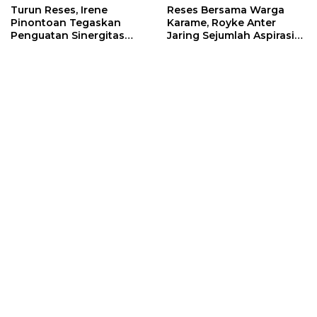
Turun Reses, Irene
Reses Bersama Warga
Pinontoan Tegaskan
Karame, Royke Anter
Penguatan Sinergitas
Jaring Sejumlah Aspirasi
Pemkot Dengan
Warga
Masyarakat