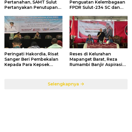
Pertanahan, SAMT Sulut
Penguatan Kelembagaan
Pertanyakan Penutupan
FPDR Sulut-234 SC dan
Informasi Penggunaan
Bawaslu Gelar Diskusi
Anggaran Negara
Peringati Hakordia, Risat
Reses di Kelurahan
Sanger Beri Pembekalan
Mapanget Barat, Reza
Kepada Para Kepsek
Rumambi Banjir Aspirasi
Penerima Manfaat DAK
Warga
TA. 2025
Selengkapnya