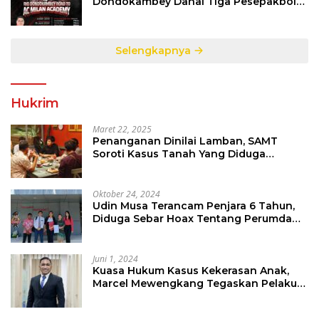
Dondokambey Danai Tiga Pesepakbola
Dini Ke Italy
Selengkapnya
Hukrim
Maret 22, 2025
Penanganan Dinilai Lamban, SAMT
Soroti Kasus Tanah Yang Diduga
Libatkan Thomas Tampi
Oktober 24, 2024
Udin Musa Terancam Penjara 6 Tahun,
Diduga Sebar Hoax Tentang Perumda
PD Pasar
Juni 1, 2024
Kuasa Hukum Kasus Kekerasan Anak,
Marcel Mewengkang Tegaskan Pelaku
Berinisial CS Harus Ditindak Sesuai
Hukum Berlaku