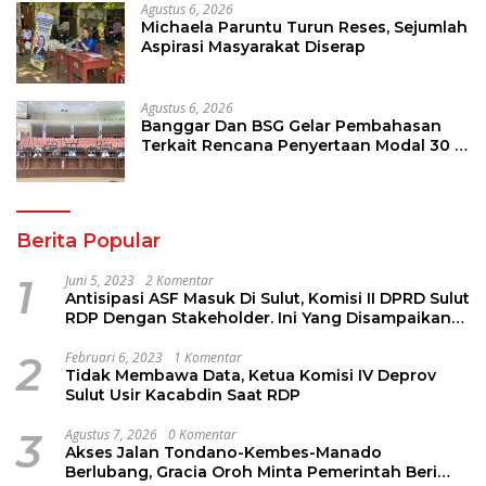
Agustus 6, 2026
Michaela Paruntu Turun Reses, Sejumlah
Aspirasi Masyarakat Diserap
Agustus 6, 2026
Banggar Dan BSG Gelar Pembahasan
Terkait Rencana Penyertaan Modal 30 M
Oleh Pemprov Sulut
Berita Popular
1
Juni 5, 2023
2 Komentar
Antisipasi ASF Masuk Di Sulut, Komisi II DPRD Sulut
RDP Dengan Stakeholder. Ini Yang Disampaikan
Jems Tuuk
2
Februari 6, 2023
1 Komentar
Tidak Membawa Data, Ketua Komisi IV Deprov
Sulut Usir Kacabdin Saat RDP
3
Agustus 7, 2026
0 Komentar
Akses Jalan Tondano-Kembes-Manado
Berlubang, Gracia Oroh Minta Pemerintah Beri