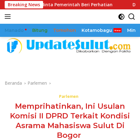
Langsung
h Minta Pemerintah Beri Perhatian
Breaking News
Dikawal Sejak 2025
ke
konten
Manado
Bitung
Tomohon
Kotamobagu
Mina
Beranda
Parlemen
Parlemen
Memprihatinkan, Ini Usulan
Komisi II DPRD Terkait Kondisi
Asrama Mahasiswa Sulut Di
Bogor