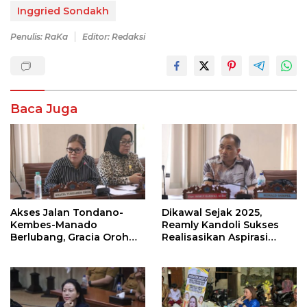
Inggried Sondakh
Penulis: RaKa
Editor: Redaksi
Baca Juga
Akses Jalan Tondano-
Dikawal Sejak 2025,
Kembes-Manado
Reamly Kandoli Sukses
Berlubang, Gracia Oroh
Realisasikan Aspirasi
Minta Pemerintah Beri
Warga. Anggaran
Perhatian
Perbaikan Jalan Dikucur
Tahun Depan