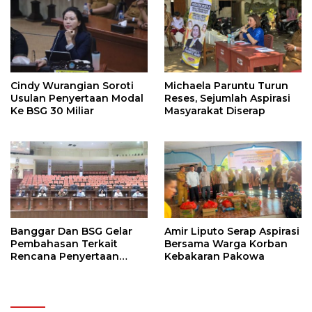
Tahun Depan
Cindy Wurangian Soroti
Michaela Paruntu Turun
Usulan Penyertaan Modal
Reses, Sejumlah Aspirasi
Ke BSG 30 Miliar
Masyarakat Diserap
Banggar Dan BSG Gelar
Amir Liputo Serap Aspirasi
Pembahasan Terkait
Bersama Warga Korban
Rencana Penyertaan
Kebakaran Pakowa
Modal 30 M Oleh Pemprov
Sulut