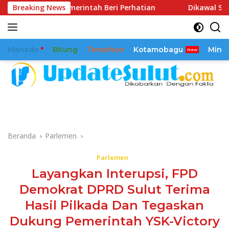
Langsung
 Pemerintah Beri Perhatian
Breaking News
Dikawal Sejak 2025, Reaml
ke
konten
Manado
Bitung
Tomohon
Kotamobagu
Mina
Beranda
Parlemen
Parlemen
Layangkan Interupsi, FPD
Demokrat DPRD Sulut Terima
Hasil Pilkada Dan Tegaskan
Dukung Pemerintah YSK-Victory