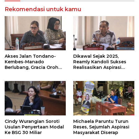
Rekomendasi untuk kamu
Akses Jalan Tondano-
Dikawal Sejak 2025,
Kembes-Manado
Reamly Kandoli Sukses
Berlubang, Gracia Oroh
Realisasikan Aspirasi
Minta Pemerintah Beri
Warga. Anggaran
Perhatian
Perbaikan Jalan Dikucur
Tahun Depan
Cindy Wurangian Soroti
Michaela Paruntu Turun
Usulan Penyertaan Modal
Reses, Sejumlah Aspirasi
Ke BSG 30 Miliar
Masyarakat Diserap