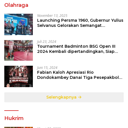
Olahraga
November 13, 2025
Launching Persma 1960, Gubernur Yulius
Selvanus Gelorakan Semangat
Sepakbola Di Bumi Nyiur Melambai
Juli 23, 2024
Tournament Badminton BSG Open III
2024 Kembali dipertandingkan, Siap
Orbitkan Potensi Muda Badminton
SulutGo
Juni 15, 2024
Fabian Kaloh Apresiasi Rio
Dondokambey Danai Tiga Pesepakbola
Dini Ke Italy
Selengkapnya
Hukrim