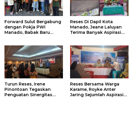
Forward Sulut Bergabung
Reses Di Dapil Kota
dengan Pokja PWI
Manado, Jeane Laluyan
Manado, Babak Baru
Terima Banyak Aspirasi
Profesionalisme
Warga
Wartawan DPRD
Turun Reses, Irene
Reses Bersama Warga
Pinontoan Tegaskan
Karame, Royke Anter
Penguatan Sinergitas
Jaring Sejumlah Aspirasi
Pemkot Dengan
Warga
Masyarakat