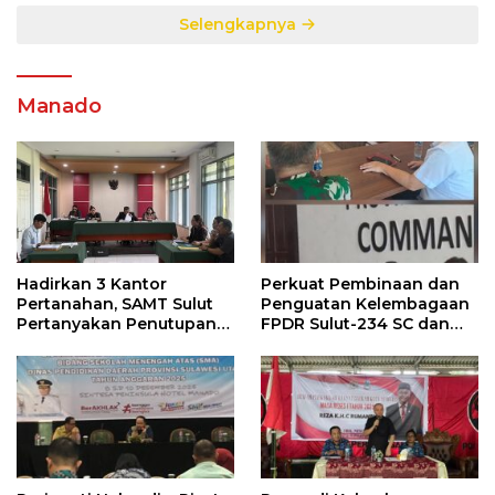
Selengkapnya
Manado
Hadirkan 3 Kantor
Perkuat Pembinaan dan
Pertanahan, SAMT Sulut
Penguatan Kelembagaan
Pertanyakan Penutupan
FPDR Sulut-234 SC dan
Informasi Penggunaan
Bawaslu Gelar Diskusi
Anggaran Negara