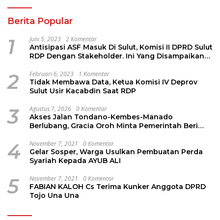
Berita Popular
1
Juni 5, 2023
2 Komentar
Antisipasi ASF Masuk Di Sulut, Komisi II DPRD Sulut
RDP Dengan Stakeholder. Ini Yang Disampaikan
Jems Tuuk
2
Februari 6, 2023
1 Komentar
Tidak Membawa Data, Ketua Komisi IV Deprov
Sulut Usir Kacabdin Saat RDP
3
Agustus 7, 2026
0 Komentar
Akses Jalan Tondano-Kembes-Manado
Berlubang, Gracia Oroh Minta Pemerintah Beri
Perhatian
4
November 7, 2021
0 Komentar
Gelar Sosper, Warga Usulkan Pembuatan Perda
Syariah Kepada AYUB ALI
5
November 7, 2021
0 Komentar
FABIAN KALOH Cs Terima Kunker Anggota DPRD
Tojo Una Una