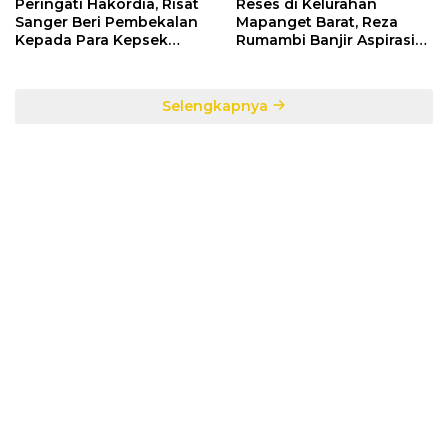
Peringati Hakordia, Risat
Reses di Kelurahan
Sanger Beri Pembekalan
Mapanget Barat, Reza
Kepada Para Kepsek
Rumambi Banjir Aspirasi
Penerima Manfaat DAK
Warga
TA. 2025
Selengkapnya