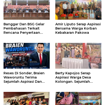
Banggar Dan BSG Gelar
Amir Liputo Serap Aspirasi
Pembahasan Terkait
Bersama Warga Korban
Rencana Penyertaan
Kebakaran Pakowa
Modal 30 M Oleh Pemprov
Sulut
Reses Di Sonder, Braien
Berty Kapojos Serap
Waworuntu Terima
Aspirasi Warga Desa
Sejumlah Aspirasi Dan
Kolongan. Sejumlah
Salurkan Bantuan Bagi
Persoalan Diangkat
Lansia