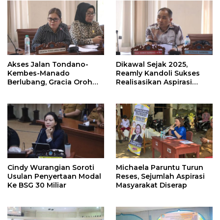
Akses Jalan Tondano-
Dikawal Sejak 2025,
Kembes-Manado
Reamly Kandoli Sukses
Berlubang, Gracia Oroh
Realisasikan Aspirasi
Minta Pemerintah Beri
Warga. Anggaran
Perhatian
Perbaikan Jalan Dikucur
Tahun Depan
Cindy Wurangian Soroti
Michaela Paruntu Turun
Usulan Penyertaan Modal
Reses, Sejumlah Aspirasi
Ke BSG 30 Miliar
Masyarakat Diserap