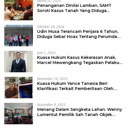
Maret 22, 2025
Penanganan Dinilai Lamban, SAMT
Soroti Kasus Tanah Yang Diduga
Libatkan Thomas Tampi
Oktober 24, 2024
Udin Musa Terancam Penjara 6 Tahun,
Diduga Sebar Hoax Tentang Perumda
PD Pasar
Juni 1, 2024
Kuasa Hukum Kasus Kekerasan Anak,
Marcel Mewengkang Tegaskan Pelaku
Berinisial CS Harus Ditindak Sesuai
Hukum Berlaku
November 10, 2023
Kuasa Hukum Yance Tanesia Beri
Klarifikasi Terkait Pemberitaan Oleh
Salah Satu Media
November 9, 2023
Menang Dalam Sengketa Lahan. Wenny
Lumentut Pemilik Sah Tanah Objek
Sengketa di Talete Dua