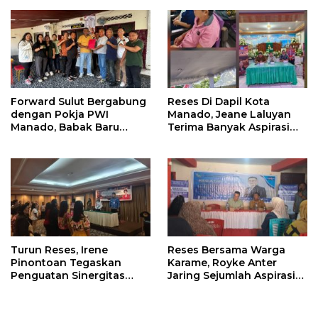
Lansia
Forward Sulut Bergabung
Reses Di Dapil Kota
dengan Pokja PWI
Manado, Jeane Laluyan
Manado, Babak Baru
Terima Banyak Aspirasi
Profesionalisme
Warga
Wartawan DPRD
Turun Reses, Irene
Reses Bersama Warga
Pinontoan Tegaskan
Karame, Royke Anter
Penguatan Sinergitas
Jaring Sejumlah Aspirasi
Pemkot Dengan
Warga
Masyarakat