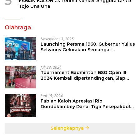
5
FABIAN KALOH Cs Terima Kunker Anggota DPRD
Tojo Una Una
Olahraga
November 13, 2025
Launching Persma 1960, Gubernur Yulius
Selvanus Gelorakan Semangat
Sepakbola Di Bumi Nyiur Melambai
Juli 23, 2024
Tournament Badminton BSG Open III
2024 Kembali dipertandingkan, Siap
Orbitkan Potensi Muda Badminton
SulutGo
Juni 15, 2024
Fabian Kaloh Apresiasi Rio
Dondokambey Danai Tiga Pesepakbola
Dini Ke Italy
Selengkapnya