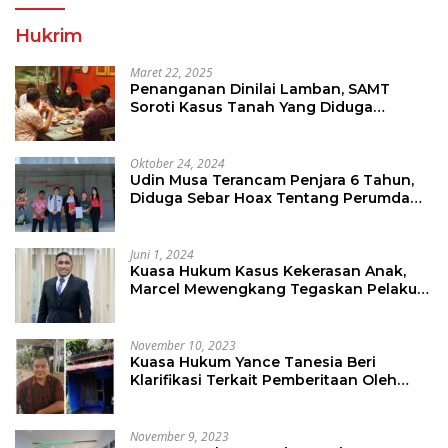
Hukrim
Maret 22, 2025
Penanganan Dinilai Lamban, SAMT
Soroti Kasus Tanah Yang Diduga
Libatkan Thomas Tampi
Oktober 24, 2024
Udin Musa Terancam Penjara 6 Tahun,
Diduga Sebar Hoax Tentang Perumda
PD Pasar
Juni 1, 2024
Kuasa Hukum Kasus Kekerasan Anak,
Marcel Mewengkang Tegaskan Pelaku
Berinisial CS Harus Ditindak Sesuai
Hukum Berlaku
November 10, 2023
Kuasa Hukum Yance Tanesia Beri
Klarifikasi Terkait Pemberitaan Oleh
Salah Satu Media
November 9, 2023