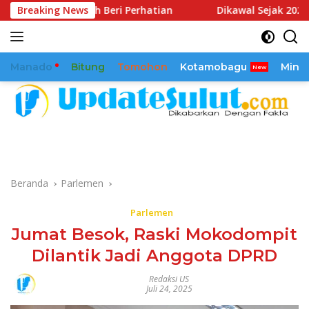
Langsung
tah Beri Perhatian
Breaking News
Dikawal Sejak 2025, Reamly Kandol
ke
konten
Manado
Bitung
Tomohon
Kotamobagu
Mina
Beranda
Parlemen
Parlemen
Jumat Besok, Raski Mokodompit
Dilantik Jadi Anggota DPRD
Redaksi US
Juli 24, 2025