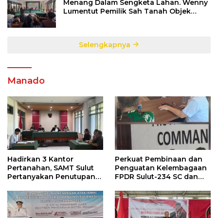
Menang Dalam Sengketa Lahan. Wenny
Lumentut Pemilik Sah Tanah Objek
Sengketa di Talete Dua
Selengkapnya
Manado
Hadirkan 3 Kantor
Perkuat Pembinaan dan
Pertanahan, SAMT Sulut
Penguatan Kelembagaan
Pertanyakan Penutupan
FPDR Sulut-234 SC dan
Informasi Penggunaan
Bawaslu Gelar Diskusi
Anggaran Negara