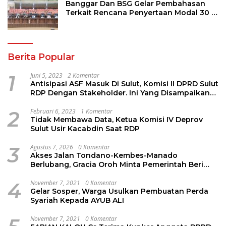
Banggar Dan BSG Gelar Pembahasan
Terkait Rencana Penyertaan Modal 30 M
Oleh Pemprov Sulut
Berita Popular
1
Juni 5, 2023
2 Komentar
Antisipasi ASF Masuk Di Sulut, Komisi II DPRD Sulut
RDP Dengan Stakeholder. Ini Yang Disampaikan
Jems Tuuk
2
Februari 6, 2023
1 Komentar
Tidak Membawa Data, Ketua Komisi IV Deprov
Sulut Usir Kacabdin Saat RDP
3
Agustus 7, 2026
0 Komentar
Akses Jalan Tondano-Kembes-Manado
Berlubang, Gracia Oroh Minta Pemerintah Beri
Perhatian
4
November 7, 2021
0 Komentar
Gelar Sosper, Warga Usulkan Pembuatan Perda
Syariah Kepada AYUB ALI
November 7, 2021
0 Komentar