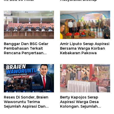
Banggar Dan BSG Gelar
Amir Liputo Serap Aspirasi
Pembahasan Terkait
Bersama Warga Korban
Rencana Penyertaan
Kebakaran Pakowa
Modal 30 M Oleh Pemprov
Sulut
Reses Di Sonder, Braien
Berty Kapojos Serap
Waworuntu Terima
Aspirasi Warga Desa
Sejumlah Aspirasi Dan
Kolongan. Sejumlah
Salurkan Bantuan Bagi
Persoalan Diangkat