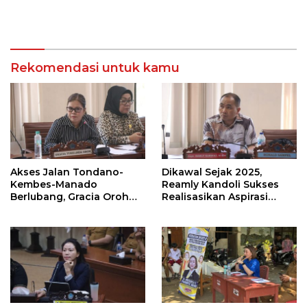
Rekomendasi untuk kamu
Akses Jalan Tondano-
Dikawal Sejak 2025,
Kembes-Manado
Reamly Kandoli Sukses
Berlubang, Gracia Oroh
Realisasikan Aspirasi
Minta Pemerintah Beri
Warga. Anggaran
Perhatian
Perbaikan Jalan Dikucur
Tahun Depan