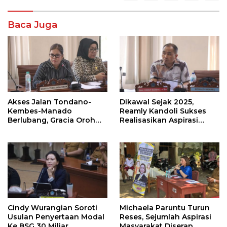
Baca Juga
Akses Jalan Tondano-
Dikawal Sejak 2025,
Kembes-Manado
Reamly Kandoli Sukses
Berlubang, Gracia Oroh
Realisasikan Aspirasi
Minta Pemerintah Beri
Warga. Anggaran
Perhatian
Perbaikan Jalan Dikucur
Tahun Depan
Cindy Wurangian Soroti
Michaela Paruntu Turun
Usulan Penyertaan Modal
Reses, Sejumlah Aspirasi
Ke BSG 30 Miliar
Masyarakat Diserap