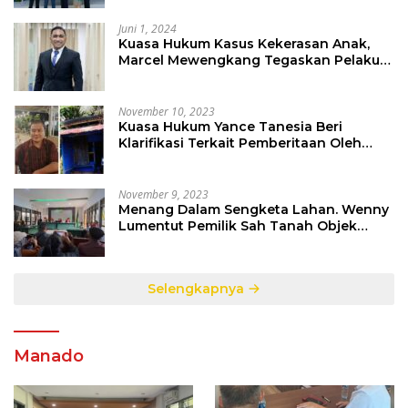
Juni 1, 2024
Kuasa Hukum Kasus Kekerasan Anak,
Marcel Mewengkang Tegaskan Pelaku
Berinisial CS Harus Ditindak Sesuai
Hukum Berlaku
November 10, 2023
Kuasa Hukum Yance Tanesia Beri
Klarifikasi Terkait Pemberitaan Oleh
Salah Satu Media
November 9, 2023
Menang Dalam Sengketa Lahan. Wenny
Lumentut Pemilik Sah Tanah Objek
Sengketa di Talete Dua
Selengkapnya
Manado