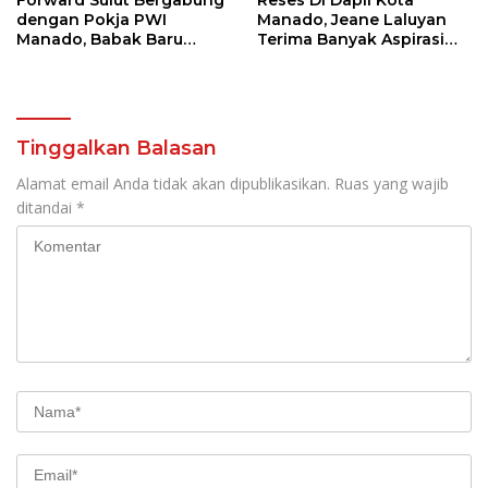
Forward Sulut Bergabung
Reses Di Dapil Kota
dengan Pokja PWI
Manado, Jeane Laluyan
Manado, Babak Baru
Terima Banyak Aspirasi
Profesionalisme
Warga
Wartawan DPRD
Tinggalkan Balasan
Alamat email Anda tidak akan dipublikasikan.
Ruas yang wajib
ditandai
*