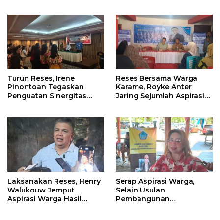
Profesionalisme
Warga
Wartawan DPRD
Turun Reses, Irene
Reses Bersama Warga
Pinontoan Tegaskan
Karame, Royke Anter
Penguatan Sinergitas
Jaring Sejumlah Aspirasi
Pemkot Dengan
Warga
Masyarakat
Laksanakan Reses, Henry
Serap Aspirasi Warga,
Walukouw Jemput
Selain Usulan
Aspirasi Warga Hasil
Pembangunan
Musrembang Di Kantor
Infrastruktur, Warga
Hukum Tua Desa
Kalasey Curhat ODGJ Yang