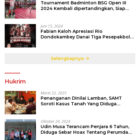
Tournament Badminton BSG Open III
2024 Kembali dipertandingkan, Siap
Orbitkan Potensi Muda Badminton
SulutGo
Juni 15, 2024
Fabian Kaloh Apresiasi Rio
Dondokambey Danai Tiga Pesepakbola
Dini Ke Italy
Selengkapnya
Hukrim
Maret 22, 2025
Penanganan Dinilai Lamban, SAMT
Soroti Kasus Tanah Yang Diduga
Libatkan Thomas Tampi
Oktober 24, 2024
Udin Musa Terancam Penjara 6 Tahun,
Diduga Sebar Hoax Tentang Perumda
PD Pasar