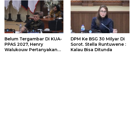
Dimembe
Sering Meresahkan Ke
Inggried Sondakh
Belum Tergambar Di KUA-
DPM Ke BSG 30 Milyar Di
PPAS 2027, Henry
Sorot. Stella Runtuwene :
Walukouw Pertanyakan
Kalau Bisa Ditunda
Sisi Retribusi
Pertambangan Rakyat