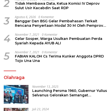
2
Tidak Membawa Data, Ketua Komisi IV Deprov
Sulut Usir Kacabdin Saat RDP
3
Agustus 6, 2026
0 Komentar
Banggar Dan BSG Gelar Pembahasan Terkait
Rencana Penyertaan Modal 30 M Oleh Pemprov
Sulut
4
November 7, 2021
0 Komentar
Gelar Sosper, Warga Usulkan Pembuatan Perda
Syariah Kepada AYUB ALI
5
November 7, 2021
0 Komentar
FABIAN KALOH Cs Terima Kunker Anggota DPRD
Tojo Una Una
Olahraga
November 13, 2025
Launching Persma 1960, Gubernur Yulius
Selvanus Gelorakan Semangat
Sepakbola Di Bumi Nyiur Melambai
Juli 23, 2024