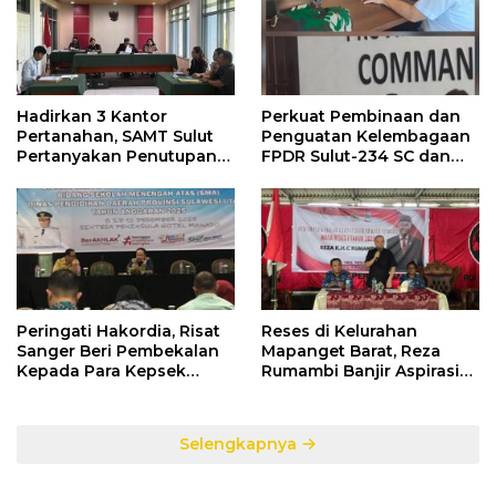
Hadirkan 3 Kantor
Perkuat Pembinaan dan
Pertanahan, SAMT Sulut
Penguatan Kelembagaan
Pertanyakan Penutupan
FPDR Sulut-234 SC dan
Informasi Penggunaan
Bawaslu Gelar Diskusi
Anggaran Negara
Peringati Hakordia, Risat
Reses di Kelurahan
Sanger Beri Pembekalan
Mapanget Barat, Reza
Kepada Para Kepsek
Rumambi Banjir Aspirasi
Penerima Manfaat DAK
Warga
TA. 2025
Selengkapnya