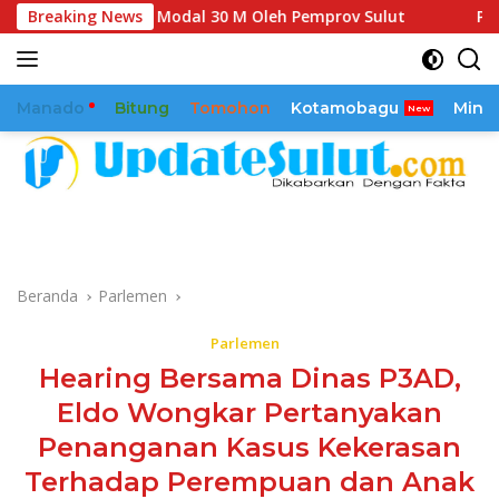
Langsung
rtaan Modal 30 M Oleh Pemprov Sulut
Breaking News
Pimpinan Dan An
ke
konten
Manado
Bitung
Tomohon
Kotamobagu
Mina
Beranda
Parlemen
Parlemen
Hearing Bersama Dinas P3AD,
Eldo Wongkar Pertanyakan
Penanganan Kasus Kekerasan
Terhadap Perempuan dan Anak