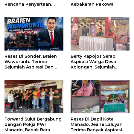
Rencana Penyertaan
Kebakaran Pakowa
Modal 30 M Oleh Pemprov
Sulut
Reses Di Sonder, Braien
Berty Kapojos Serap
Waworuntu Terima
Aspirasi Warga Desa
Sejumlah Aspirasi Dan
Kolongan. Sejumlah
Salurkan Bantuan Bagi
Persoalan Diangkat
Lansia
Forward Sulut Bergabung
Reses Di Dapil Kota
dengan Pokja PWI
Manado, Jeane Laluyan
Manado, Babak Baru
Terima Banyak Aspirasi