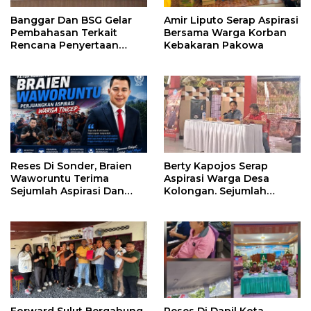
Banggar Dan BSG Gelar
Amir Liputo Serap Aspirasi
Pembahasan Terkait
Bersama Warga Korban
Rencana Penyertaan
Kebakaran Pakowa
Modal 30 M Oleh Pemprov
Sulut
Reses Di Sonder, Braien
Berty Kapojos Serap
Waworuntu Terima
Aspirasi Warga Desa
Sejumlah Aspirasi Dan
Kolongan. Sejumlah
Salurkan Bantuan Bagi
Persoalan Diangkat
Lansia