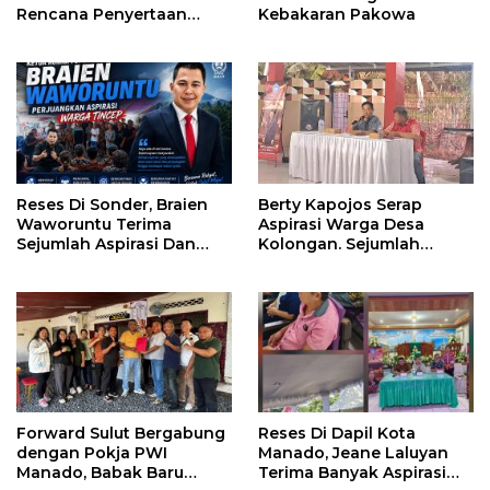
Rencana Penyertaan
Kebakaran Pakowa
Modal 30 M Oleh Pemprov
Sulut
Reses Di Sonder, Braien
Berty Kapojos Serap
Waworuntu Terima
Aspirasi Warga Desa
Sejumlah Aspirasi Dan
Kolongan. Sejumlah
Salurkan Bantuan Bagi
Persoalan Diangkat
Lansia
Forward Sulut Bergabung
Reses Di Dapil Kota
dengan Pokja PWI
Manado, Jeane Laluyan
Manado, Babak Baru
Terima Banyak Aspirasi