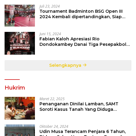
Juli 23, 2024
Tournament Badminton BSG Open III
2024 Kembali dipertandingkan, Siap
Orbitkan Potensi Muda Badminton
SulutGo
Juni 15, 2024
Fabian Kaloh Apresiasi Rio
Dondokambey Danai Tiga Pesepakbola
Dini Ke Italy
Selengkapnya
Hukrim
Maret 22, 2025
Penanganan Dinilai Lamban, SAMT
Soroti Kasus Tanah Yang Diduga
Libatkan Thomas Tampi
Oktober 24, 2024
Udin Musa Terancam Penjara 6 Tahun,