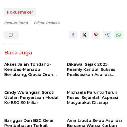
Fokusmaker
Penulis: RaKa
Editor: Redaksi
Baca Juga
Akses Jalan Tondano-
Dikawal Sejak 2025,
Kembes-Manado
Reamly Kandoli Sukses
Berlubang, Gracia Oroh
Realisasikan Aspirasi
Minta Pemerintah Beri
Warga. Anggaran
Perhatian
Perbaikan Jalan Dikucur
Tahun Depan
Cindy Wurangian Soroti
Michaela Paruntu Turun
Usulan Penyertaan Modal
Reses, Sejumlah Aspirasi
Ke BSG 30 Miliar
Masyarakat Diserap
Banggar Dan BSG Gelar
Amir Liputo Serap Aspirasi
Pembahasan Terkait
Bersama Warga Korban