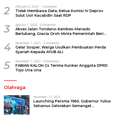
Jems Tuuk
2
Februari 6, 2023
1 Komentar
Tidak Membawa Data, Ketua Komisi IV Deprov
Sulut Usir Kacabdin Saat RDP
3
Agustus 7, 2026
0 Komentar
Akses Jalan Tondano-Kembes-Manado
Berlubang, Gracia Oroh Minta Pemerintah Beri
Perhatian
4
November 7, 2021
0 Komentar
Gelar Sosper, Warga Usulkan Pembuatan Perda
Syariah Kepada AYUB ALI
5
November 7, 2021
0 Komentar
FABIAN KALOH Cs Terima Kunker Anggota DPRD
Tojo Una Una
Olahraga
November 13, 2025
Launching Persma 1960, Gubernur Yulius
Selvanus Gelorakan Semangat
Sepakbola Di Bumi Nyiur Melambai