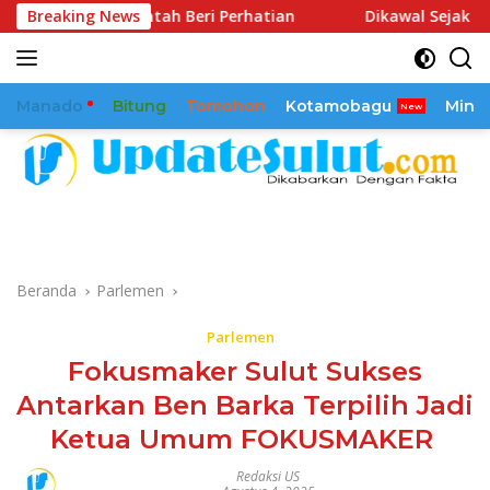
Langsung
rintah Beri Perhatian
Breaking News
Dikawal Sejak 2025, Reamly Kan
ke
konten
Manado
Bitung
Tomohon
Kotamobagu
Mina
Beranda
Parlemen
Parlemen
Fokusmaker Sulut Sukses
Antarkan Ben Barka Terpilih Jadi
Ketua Umum FOKUSMAKER
Redaksi US