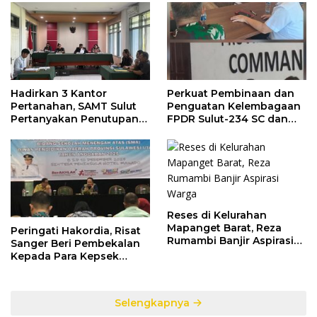
Hadirkan 3 Kantor
Perkuat Pembinaan dan
Pertanahan, SAMT Sulut
Penguatan Kelembagaan
Pertanyakan Penutupan
FPDR Sulut-234 SC dan
Informasi Penggunaan
Bawaslu Gelar Diskusi
Anggaran Negara
Reses di Kelurahan
Mapanget Barat, Reza
Peringati Hakordia, Risat
Rumambi Banjir Aspirasi
Sanger Beri Pembekalan
Warga
Kepada Para Kepsek
Penerima Manfaat DAK
TA. 2025
Selengkapnya