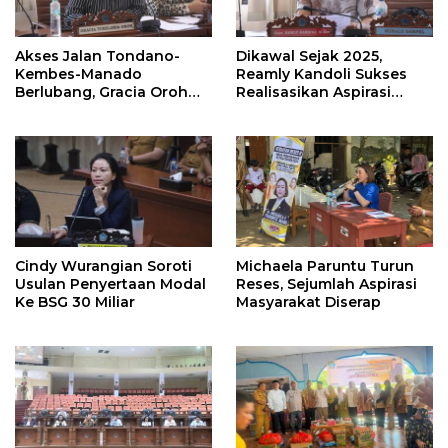
Akses Jalan Tondano-
Dikawal Sejak 2025,
Kembes-Manado
Reamly Kandoli Sukses
Berlubang, Gracia Oroh
Realisasikan Aspirasi
Minta Pemerintah Beri
Warga. Anggaran
Perhatian
Perbaikan Jalan Dikucur
Tahun Depan
Cindy Wurangian Soroti
Michaela Paruntu Turun
Usulan Penyertaan Modal
Reses, Sejumlah Aspirasi
Ke BSG 30 Miliar
Masyarakat Diserap