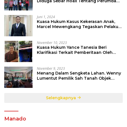
Diduga Sebar Hoax Tentang Perumda
PD Pasar
Juni 1, 2024
Kuasa Hukum Kasus Kekerasan Anak,
Marcel Mewengkang Tegaskan Pelaku
Berinisial CS Harus Ditindak Sesuai
Hukum Berlaku
November 10, 2023
Kuasa Hukum Yance Tanesia Beri
Klarifikasi Terkait Pemberitaan Oleh
Salah Satu Media
November 9, 2023
Menang Dalam Sengketa Lahan. Wenny
Lumentut Pemilik Sah Tanah Objek
Sengketa di Talete Dua
Selengkapnya
Manado