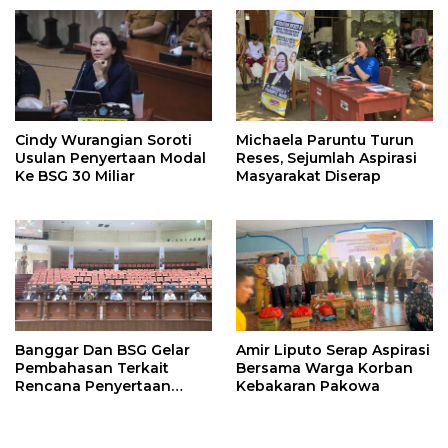
Perhatian
Perbaikan Jalan Dikucur
Tahun Depan
Cindy Wurangian Soroti
Michaela Paruntu Turun
Usulan Penyertaan Modal
Reses, Sejumlah Aspirasi
Ke BSG 30 Miliar
Masyarakat Diserap
Banggar Dan BSG Gelar
Amir Liputo Serap Aspirasi
Pembahasan Terkait
Bersama Warga Korban
Rencana Penyertaan
Kebakaran Pakowa
Modal 30 M Oleh Pemprov
Sulut