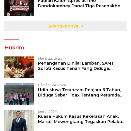
Fabian Kaloh Apresiasi Rio
Dondokambey Danai Tiga Pesepakbola
Dini Ke Italy
Selengkapnya
Hukrim
Maret 22, 2025
Penanganan Dinilai Lamban, SAMT
Soroti Kasus Tanah Yang Diduga
Libatkan Thomas Tampi
Oktober 24, 2024
Udin Musa Terancam Penjara 6 Tahun,
Diduga Sebar Hoax Tentang Perumda
PD Pasar
Juni 1, 2024
Kuasa Hukum Kasus Kekerasan Anak,
Marcel Mewengkang Tegaskan Pelaku
Berinisial CS Harus Ditindak Sesuai