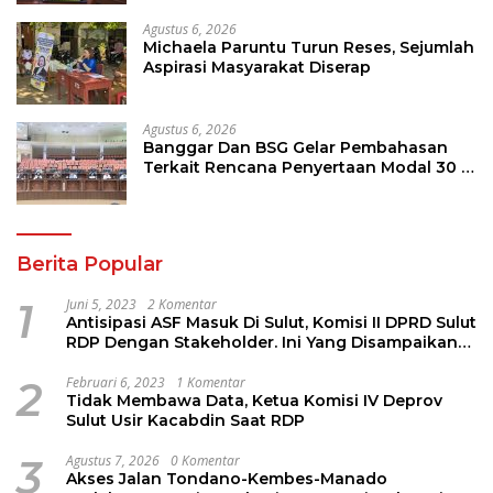
Agustus 6, 2026
Michaela Paruntu Turun Reses, Sejumlah
Aspirasi Masyarakat Diserap
Agustus 6, 2026
Banggar Dan BSG Gelar Pembahasan
Terkait Rencana Penyertaan Modal 30 M
Oleh Pemprov Sulut
Berita Popular
1
Juni 5, 2023
2 Komentar
Antisipasi ASF Masuk Di Sulut, Komisi II DPRD Sulut
RDP Dengan Stakeholder. Ini Yang Disampaikan
Jems Tuuk
2
Februari 6, 2023
1 Komentar
Tidak Membawa Data, Ketua Komisi IV Deprov
Sulut Usir Kacabdin Saat RDP
3
Agustus 7, 2026
0 Komentar
Akses Jalan Tondano-Kembes-Manado