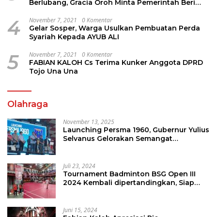
Berlubang, Gracia Oroh Minta Pemerintah Beri
Perhatian
4
November 7, 2021
0 Komentar
Gelar Sosper, Warga Usulkan Pembuatan Perda
Syariah Kepada AYUB ALI
5
November 7, 2021
0 Komentar
FABIAN KALOH Cs Terima Kunker Anggota DPRD
Tojo Una Una
Olahraga
November 13, 2025
Launching Persma 1960, Gubernur Yulius
Selvanus Gelorakan Semangat
Sepakbola Di Bumi Nyiur Melambai
Juli 23, 2024
Tournament Badminton BSG Open III
2024 Kembali dipertandingkan, Siap
Orbitkan Potensi Muda Badminton
SulutGo
Juni 15, 2024