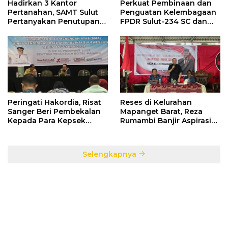
Hadirkan 3 Kantor
Perkuat Pembinaan dan
Pertanahan, SAMT Sulut
Penguatan Kelembagaan
Pertanyakan Penutupan
FPDR Sulut-234 SC dan
Informasi Penggunaan
Bawaslu Gelar Diskusi
Anggaran Negara
Peringati Hakordia, Risat
Reses di Kelurahan
Sanger Beri Pembekalan
Mapanget Barat, Reza
Kepada Para Kepsek
Rumambi Banjir Aspirasi
Penerima Manfaat DAK
Warga
TA. 2025
Selengkapnya