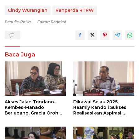
Cindy Wurangian
Ranperda RTRW
Penulis: RaKa
Editor: Redaksi
Baca Juga
Akses Jalan Tondano-
Dikawal Sejak 2025,
Kembes-Manado
Reamly Kandoli Sukses
Berlubang, Gracia Oroh
Realisasikan Aspirasi
Minta Pemerintah Beri
Warga. Anggaran
Perhatian
Perbaikan Jalan Dikucur
Tahun Depan