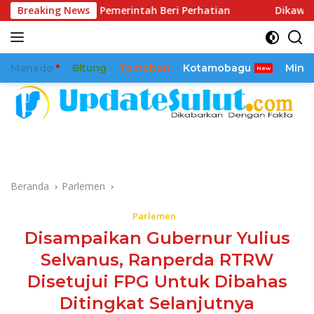
Langsung
ta Pemerintah Beri Perhatian
Breaking News
Dikawal Sejak 2025, Rea
ke
konten
Manado
Bitung
Tomohon
Kotamobagu
Mina
Beranda
Parlemen
Parlemen
Disampaikan Gubernur Yulius
Selvanus, Ranperda RTRW
Disetujui FPG Untuk Dibahas
Ditingkat Selanjutnya