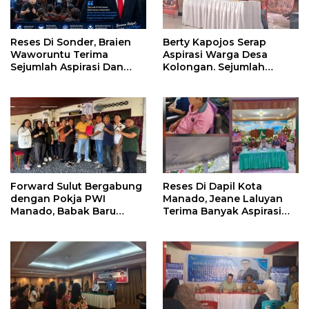
Reses Di Sonder, Braien
Berty Kapojos Serap
Waworuntu Terima
Aspirasi Warga Desa
Sejumlah Aspirasi Dan
Kolongan. Sejumlah
Salurkan Bantuan Bagi
Persoalan Diangkat
Lansia
Forward Sulut Bergabung
Reses Di Dapil Kota
dengan Pokja PWI
Manado, Jeane Laluyan
Manado, Babak Baru
Terima Banyak Aspirasi
Profesionalisme
Warga
Wartawan DPRD