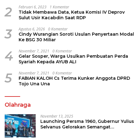
Jems Tuuk
2
Februari 6, 2023
1 Komentar
Tidak Membawa Data, Ketua Komisi IV Deprov
Sulut Usir Kacabdin Saat RDP
3
Agustus 6, 2026
0 Komentar
Cindy Wurangian Soroti Usulan Penyertaan Modal
Ke BSG 30 Miliar
4
November 7, 2021
0 Komentar
Gelar Sosper, Warga Usulkan Pembuatan Perda
Syariah Kepada AYUB ALI
5
November 7, 2021
0 Komentar
FABIAN KALOH Cs Terima Kunker Anggota DPRD
Tojo Una Una
Olahraga
November 13, 2025
Launching Persma 1960, Gubernur Yulius
Selvanus Gelorakan Semangat
Sepakbola Di Bumi Nyiur Melambai