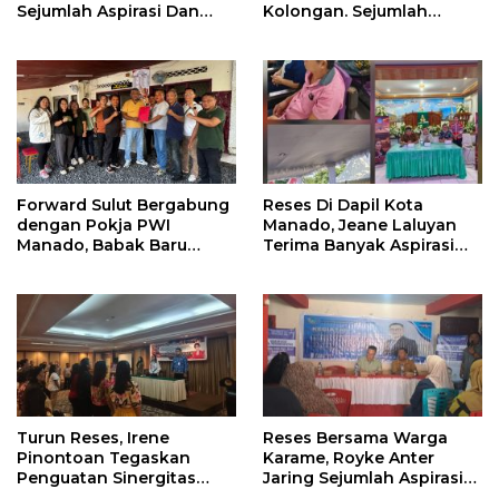
Sejumlah Aspirasi Dan
Kolongan. Sejumlah
Salurkan Bantuan Bagi
Persoalan Diangkat
Lansia
Forward Sulut Bergabung
Reses Di Dapil Kota
dengan Pokja PWI
Manado, Jeane Laluyan
Manado, Babak Baru
Terima Banyak Aspirasi
Profesionalisme
Warga
Wartawan DPRD
Turun Reses, Irene
Reses Bersama Warga
Pinontoan Tegaskan
Karame, Royke Anter
Penguatan Sinergitas
Jaring Sejumlah Aspirasi
Pemkot Dengan
Warga