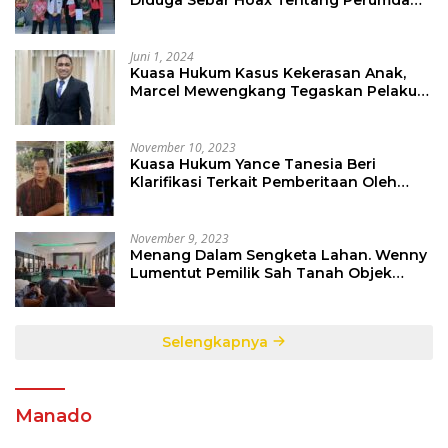
PD Pasar
Juni 1, 2024
Kuasa Hukum Kasus Kekerasan Anak,
Marcel Mewengkang Tegaskan Pelaku
Berinisial CS Harus Ditindak Sesuai
Hukum Berlaku
November 10, 2023
Kuasa Hukum Yance Tanesia Beri
Klarifikasi Terkait Pemberitaan Oleh
Salah Satu Media
November 9, 2023
Menang Dalam Sengketa Lahan. Wenny
Lumentut Pemilik Sah Tanah Objek
Sengketa di Talete Dua
Selengkapnya
Manado