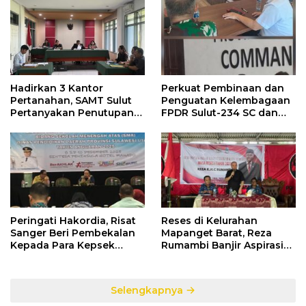
Hadirkan 3 Kantor
Perkuat Pembinaan dan
Pertanahan, SAMT Sulut
Penguatan Kelembagaan
Pertanyakan Penutupan
FPDR Sulut-234 SC dan
Informasi Penggunaan
Bawaslu Gelar Diskusi
Anggaran Negara
Peringati Hakordia, Risat
Reses di Kelurahan
Sanger Beri Pembekalan
Mapanget Barat, Reza
Kepada Para Kepsek
Rumambi Banjir Aspirasi
Penerima Manfaat DAK
Warga
TA. 2025
Selengkapnya