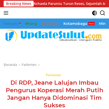
Langsung
Breaking News
Michaela Paruntu Turun Reses, Sejumlah Aspirasi Masya
ke
konten
Manado
Bitung
Tomohon
Kotamobagu
Mina
Beranda
Parlemen
Parlemen
Di RDP, Jeane Lalujan Imbau
Pengurus Koperasi Merah Putih
Jangan Hanya Didominasi Tim
Sukses