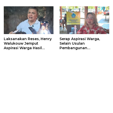
Masyarakat
Laksanakan Reses, Henry
Serap Aspirasi Warga,
Walukouw Jemput
Selain Usulan
Aspirasi Warga Hasil
Pembangunan
Musrembang Di Kantor
Infrastruktur, Warga
Hukum Tua Desa
Kalasey Curhat ODGJ Yang
Dimembe
Sering Meresahkan Ke
Inggried Sondakh