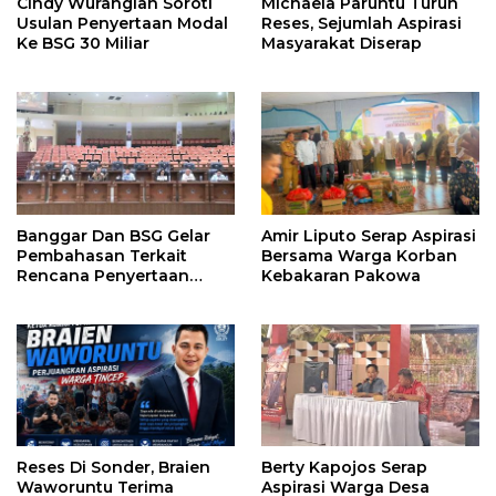
Cindy Wurangian Soroti
Michaela Paruntu Turun
Usulan Penyertaan Modal
Reses, Sejumlah Aspirasi
Ke BSG 30 Miliar
Masyarakat Diserap
Banggar Dan BSG Gelar
Amir Liputo Serap Aspirasi
Pembahasan Terkait
Bersama Warga Korban
Rencana Penyertaan
Kebakaran Pakowa
Modal 30 M Oleh Pemprov
Sulut
Reses Di Sonder, Braien
Berty Kapojos Serap
Waworuntu Terima
Aspirasi Warga Desa