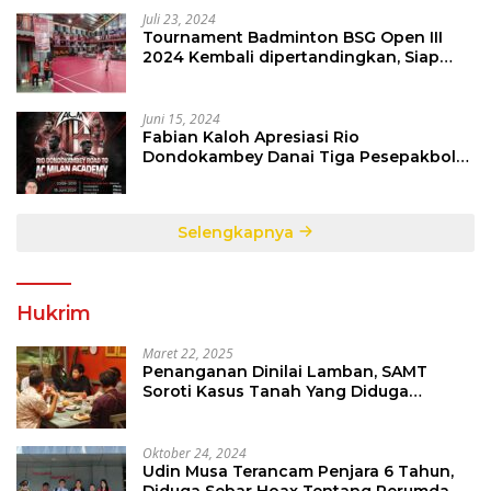
Juli 23, 2024
Tournament Badminton BSG Open III
2024 Kembali dipertandingkan, Siap
Orbitkan Potensi Muda Badminton
SulutGo
Juni 15, 2024
Fabian Kaloh Apresiasi Rio
Dondokambey Danai Tiga Pesepakbola
Dini Ke Italy
Selengkapnya
Hukrim
Maret 22, 2025
Penanganan Dinilai Lamban, SAMT
Soroti Kasus Tanah Yang Diduga
Libatkan Thomas Tampi
Oktober 24, 2024
Udin Musa Terancam Penjara 6 Tahun,
Diduga Sebar Hoax Tentang Perumda