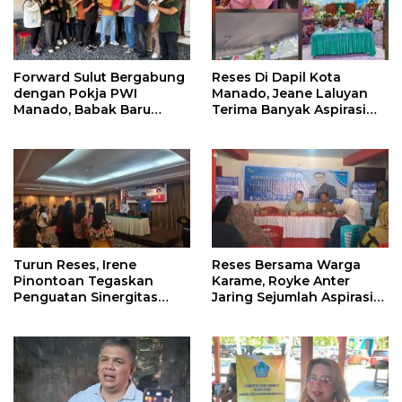
Forward Sulut Bergabung
Reses Di Dapil Kota
dengan Pokja PWI
Manado, Jeane Laluyan
Manado, Babak Baru
Terima Banyak Aspirasi
Profesionalisme
Warga
Wartawan DPRD
Turun Reses, Irene
Reses Bersama Warga
Pinontoan Tegaskan
Karame, Royke Anter
Penguatan Sinergitas
Jaring Sejumlah Aspirasi
Pemkot Dengan
Warga
Masyarakat