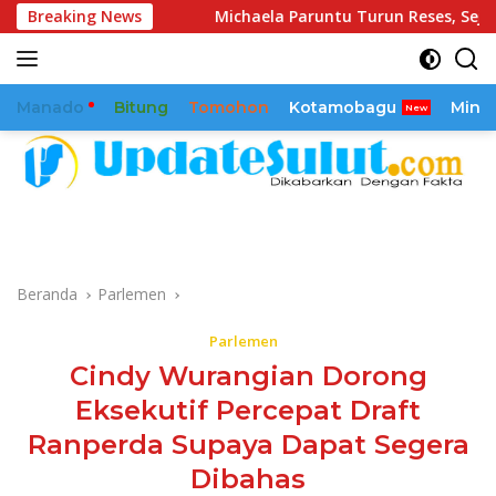
Langsung
 Miliar
Breaking News
Michaela Paruntu Turun Reses, Sejumlah Aspira
ke
konten
Manado
Bitung
Tomohon
Kotamobagu
Mina
Beranda
Parlemen
Parlemen
Cindy Wurangian Dorong
Eksekutif Percepat Draft
Ranperda Supaya Dapat Segera
Dibahas