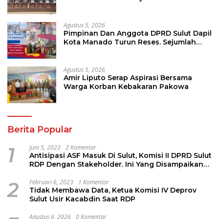
Oleh Pemprov Sulut
Agustus 5, 2026
Pimpinan Dan Anggota DPRD Sulut Dapil
Kota Manado Turun Reses. Sejumlah
Aspirasi Berhasil Diserap
Agustus 5, 2026
Amir Liputo Serap Aspirasi Bersama
Warga Korban Kebakaran Pakowa
Berita Popular
1
Juni 5, 2023
2 Komentar
Antisipasi ASF Masuk Di Sulut, Komisi II DPRD Sulut
RDP Dengan Stakeholder. Ini Yang Disampaikan
Jems Tuuk
2
Februari 6, 2023
1 Komentar
Tidak Membawa Data, Ketua Komisi IV Deprov
Sulut Usir Kacabdin Saat RDP
Agustus 6, 2026
0 Komentar