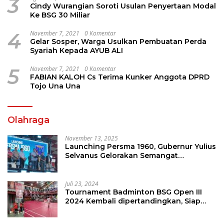
3
Cindy Wurangian Soroti Usulan Penyertaan Modal
Ke BSG 30 Miliar
4
November 7, 2021
0 Komentar
Gelar Sosper, Warga Usulkan Pembuatan Perda
Syariah Kepada AYUB ALI
5
November 7, 2021
0 Komentar
FABIAN KALOH Cs Terima Kunker Anggota DPRD
Tojo Una Una
Olahraga
November 13, 2025
Launching Persma 1960, Gubernur Yulius
Selvanus Gelorakan Semangat
Sepakbola Di Bumi Nyiur Melambai
Juli 23, 2024
Tournament Badminton BSG Open III
2024 Kembali dipertandingkan, Siap
Orbitkan Potensi Muda Badminton
SulutGo