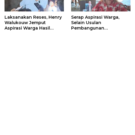
Laksanakan Reses, Henry
Serap Aspirasi Warga,
Walukouw Jemput
Selain Usulan
Aspirasi Warga Hasil
Pembangunan
Musrembang Di Kantor
Infrastruktur, Warga
Hukum Tua Desa
Kalasey Curhat ODGJ Yang
Dimembe
Sering Meresahkan Ke
Inggried Sondakh