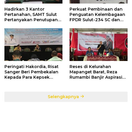
Hadirkan 3 Kantor
Perkuat Pembinaan dan
Pertanahan, SAMT Sulut
Penguatan Kelembagaan
Pertanyakan Penutupan
FPDR Sulut-234 SC dan
Informasi Penggunaan
Bawaslu Gelar Diskusi
Anggaran Negara
Peringati Hakordia, Risat
Reses di Kelurahan
Sanger Beri Pembekalan
Mapanget Barat, Reza
Kepada Para Kepsek
Rumambi Banjir Aspirasi
Penerima Manfaat DAK
Warga
TA. 2025
Selengkapnya