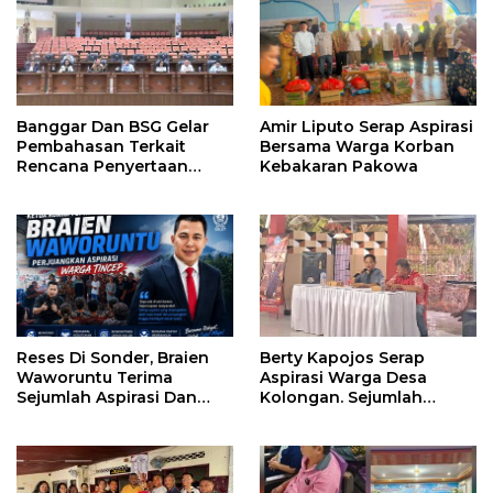
Banggar Dan BSG Gelar
Amir Liputo Serap Aspirasi
Pembahasan Terkait
Bersama Warga Korban
Rencana Penyertaan
Kebakaran Pakowa
Modal 30 M Oleh Pemprov
Sulut
Reses Di Sonder, Braien
Berty Kapojos Serap
Waworuntu Terima
Aspirasi Warga Desa
Sejumlah Aspirasi Dan
Kolongan. Sejumlah
Salurkan Bantuan Bagi
Persoalan Diangkat
Lansia