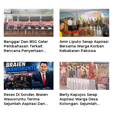
Banggar Dan BSG Gelar
Amir Liputo Serap Aspirasi
Pembahasan Terkait
Bersama Warga Korban
Rencana Penyertaan
Kebakaran Pakowa
Modal 30 M Oleh Pemprov
Sulut
Reses Di Sonder, Braien
Berty Kapojos Serap
Waworuntu Terima
Aspirasi Warga Desa
Sejumlah Aspirasi Dan
Kolongan. Sejumlah
Salurkan Bantuan Bagi
Persoalan Diangkat
Lansia