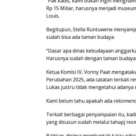
“Pak kadis, kami bukan ingin mengha
Rp 15 Miliar, harusnya menjadi museum
Louis.
Begitupun, Stella Runtuwene menyamp
sudah bisa ada taman budaya.
“Dasar apa dinas kebudayaan anggarkan
Harusnya sudah dengan taman budaya,”
Ketua Komisi IV, Vonny Paat mengatak
Perubahan 2025, ada catatan terkait r
Lukas justru tidak mengetahui adanya 
Kami belum tahu apakah ada rekomenda
Terkait berbagai penyampaian itu, k
yang disusun sudah melalui tahapj re
Bahkan, dirinya membantah kalau pihak