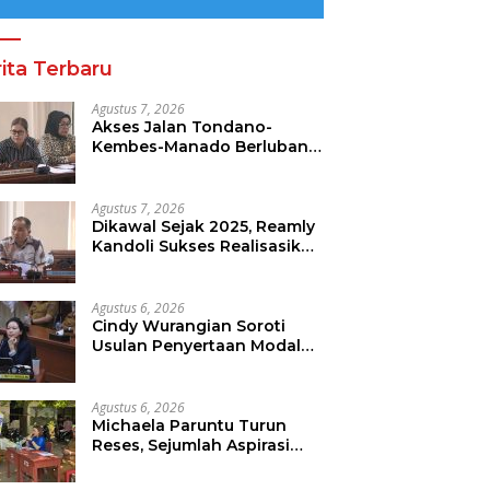
ita Terbaru
Agustus 7, 2026
Akses Jalan Tondano-
Kembes-Manado Berlubang,
Gracia Oroh Minta
Pemerintah Beri Perhatian
Agustus 7, 2026
Dikawal Sejak 2025, Reamly
Kandoli Sukses Realisasikan
Aspirasi Warga. Anggaran
Perbaikan Jalan Dikucur
Tahun Depan
Agustus 6, 2026
Cindy Wurangian Soroti
Usulan Penyertaan Modal
Ke BSG 30 Miliar
Agustus 6, 2026
Michaela Paruntu Turun
Reses, Sejumlah Aspirasi
Masyarakat Diserap