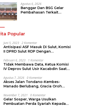
Agustus 6, 2026
Banggar Dan BSG Gelar
Pembahasan Terkait
Rencana Penyertaan Modal
30 M Oleh Pemprov Sulut
ita Popular
Juni 5, 2023
2 Komentar
Antisipasi ASF Masuk Di Sulut, Komisi
II DPRD Sulut RDP Dengan
Stakeholder. Ini Yang Disampaikan
Jems Tuuk
Februari 6, 2023
1 Komentar
Tidak Membawa Data, Ketua Komisi
IV Deprov Sulut Usir Kacabdin Saat
RDP
Agustus 7, 2026
0 Komentar
Akses Jalan Tondano-Kembes-
Manado Berlubang, Gracia Oroh
Minta Pemerintah Beri Perhatian
November 7, 2021
0 Komentar
Gelar Sosper, Warga Usulkan
Pembuatan Perda Syariah Kepada
AYUB ALI