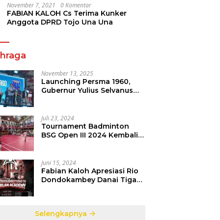
November 7, 2021
0 Komentar
FABIAN KALOH Cs Terima Kunker
Anggota DPRD Tojo Una Una
ahraga
November 13, 2025
Launching Persma 1960,
Gubernur Yulius Selvanus
Gelorakan Semangat
Sepakbola Di Bumi Nyiur
Melambai
Juli 23, 2024
Tournament Badminton
BSG Open III 2024 Kembali
dipertandingkan, Siap
Orbitkan Potensi Muda
Badminton SulutGo
Juni 15, 2024
Fabian Kaloh Apresiasi Rio
Dondokambey Danai Tiga
Pesepakbola Dini Ke Italy
Selengkapnya