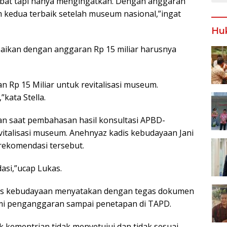
mbat tapi hanya mengingatkan. Dengan anggaran
 kedua terbaik setelah museum nasional,”ingat
Hu
aikan dengan anggaran Rp 15 miliar harusnya
 Rp 15 Miliar untuk revitalisasi museum.
kata Stella.
an saat pembahasan hasil konsultasi APBD-
evitalisasi museum. Anehnyaz kadis kebudayaan Jani
rekomendasi tersebut.
si,”ucap Lukas.
adis kebudayaan menyatakan dengan tegas dokumen
smi penganggaran sampai penetapan di TAPD.
 kementrian tidak menyetujui dan tidak sesuai