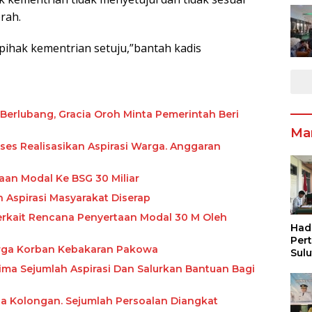
rah.
 pihak kementrian setuju,”bantah kadis
rlubang, Gracia Oroh Minta Pemerintah Beri
Ma
ses Realisasikan Aspirasi Warga. Anggaran
aan Modal Ke BSG 30 Miliar
 Aspirasi Masyarakat Diserap
rkait Rencana Penyertaan Modal 30 M Oleh
Had
Per
arga Korban Kebakaran Pakowa
Sul
Pen
ima Sejumlah Aspirasi Dan Salurkan Bantuan Bagi
Inf
Pen
sa Kolongan. Sejumlah Persoalan Diangkat
Ang