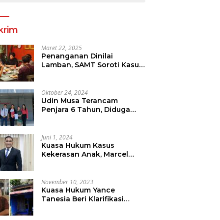
krim
Maret 22, 2025
Penanganan Dinilai
Lamban, SAMT Soroti Kasus
Tanah Yang Diduga
Libatkan Thomas Tampi
Oktober 24, 2024
Udin Musa Terancam
Penjara 6 Tahun, Diduga
Sebar Hoax Tentang
Perumda PD Pasar
Juni 1, 2024
Kuasa Hukum Kasus
Kekerasan Anak, Marcel
Mewengkang Tegaskan
Pelaku Berinisial CS Harus
Ditindak Sesuai Hukum
November 10, 2023
Berlaku
Kuasa Hukum Yance
Tanesia Beri Klarifikasi
Terkait Pemberitaan Oleh
Salah Satu Media