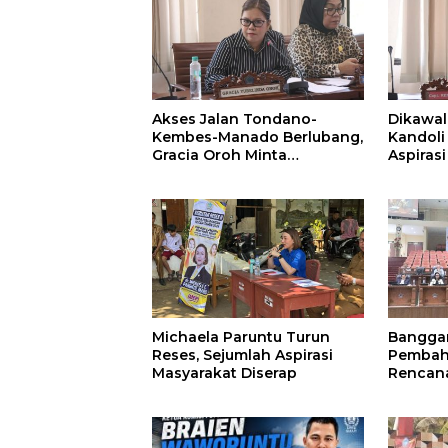
Akses Jalan Tondano-
Dikawal
Kembes-Manado Berlubang,
Kandoli
Gracia Oroh Minta
Aspiras
Pemerintah Beri Perhatian
Perbaik
Tahun 
Michaela Paruntu Turun
Banggar
Reses, Sejumlah Aspirasi
Pembaha
Masyarakat Diserap
Rencana
30 M Ol