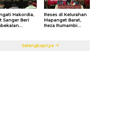
ngati Hakordia,
Reses di Kelurahan
t Sanger Beri
Mapanget Barat,
bekalan
Reza Rumambi
ada Para
Banjir Aspirasi
sek Penerima
Warga
faat DAK TA.
Selengkapnya
5