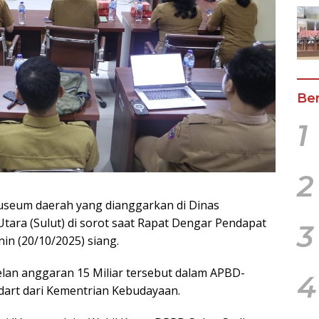
Ber
1
2
useum daerah yang dianggarkan di Dinas
tara (Sulut) di sorot saat Rapat Dengar Pendapat
3
in (20/10/2025) siang.
nelan anggaran 15 Miliar tersebut dalam APBD-
4
ndart dari Kementrian Kebudayaan.