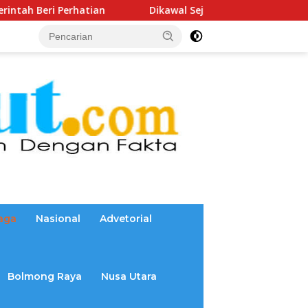
atian
Dikawal Sejak 2025, Reamly Kandoli Sukses Reali
aga
Nasional
Advetorial
Bolmong Raya
Nusa Utara