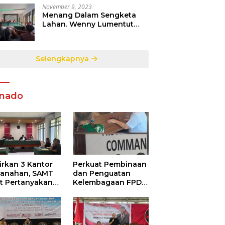
November 9, 2023
Menang Dalam Sengketa
Lahan. Wenny Lumentut
Pemilik Sah Tanah Objek
Sengketa di Talete Dua
Selengkapnya
nado
irkan 3 Kantor
Perkuat Pembinaan
tanahan, SAMT
dan Penguatan
ut Pertanyakan
Kelembagaan FPDR
utupan
Sulut-234 SC dan
ormasi
Bawaslu Gelar
ggunaan
Diskusi
garan Negara