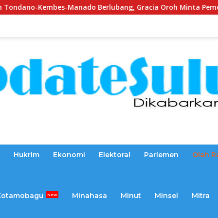
s-Manado Berlubang, Gracia Oroh Minta Pemerintah Beri Perh
Hukrim
Ekonomi
Elektoral
Parlemen
Olah R
Kotamobagu
Minahasa
Minut
Minsel
Mitra