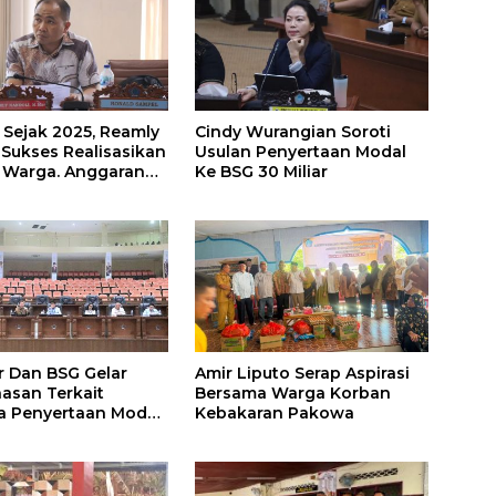
 Sejak 2025, Reamly
Cindy Wurangian Soroti
 Sukses Realisasikan
Usulan Penyertaan Modal
i Warga. Anggaran
Ke BSG 30 Miliar
an Jalan Dikucur
Depan
 Dan BSG Gelar
Amir Liputo Serap Aspirasi
san Terkait
Bersama Warga Korban
 Penyertaan Modal
Kebakaran Pakowa
eh Pemprov Sulut