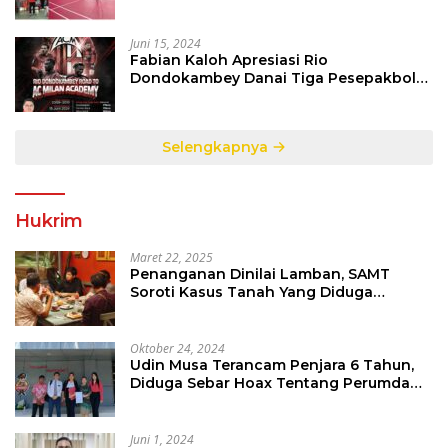
Orbitkan Potensi Muda Badminton
SulutGo
Juni 15, 2024
Fabian Kaloh Apresiasi Rio
Dondokambey Danai Tiga Pesepakbola
Dini Ke Italy
Selengkapnya
Hukrim
Maret 22, 2025
Penanganan Dinilai Lamban, SAMT
Soroti Kasus Tanah Yang Diduga
Libatkan Thomas Tampi
Oktober 24, 2024
Udin Musa Terancam Penjara 6 Tahun,
Diduga Sebar Hoax Tentang Perumda
PD Pasar
Juni 1, 2024