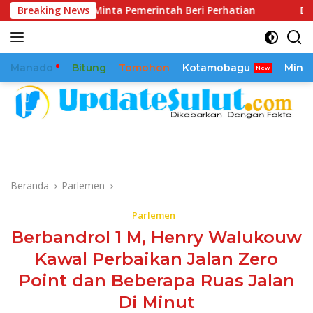
Langsung
h Minta Pemerintah Beri Perhatian
Breaking News
Dikawal Sejak 2025
ke
konten
Manado
Bitung
Tomohon
Kotamobagu
Mina
Beranda
Parlemen
Parlemen
Berbandrol 1 M, Henry Walukouw
Kawal Perbaikan Jalan Zero
Point dan Beberapa Ruas Jalan
Di Minut