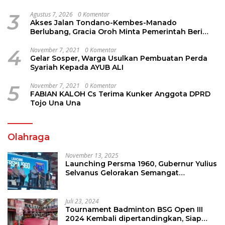
3
Agustus 7, 2026
0 Komentar
Akses Jalan Tondano-Kembes-Manado
Berlubang, Gracia Oroh Minta Pemerintah Beri
Perhatian
4
November 7, 2021
0 Komentar
Gelar Sosper, Warga Usulkan Pembuatan Perda
Syariah Kepada AYUB ALI
5
November 7, 2021
0 Komentar
FABIAN KALOH Cs Terima Kunker Anggota DPRD
Tojo Una Una
Olahraga
November 13, 2025
Launching Persma 1960, Gubernur Yulius
Selvanus Gelorakan Semangat
Sepakbola Di Bumi Nyiur Melambai
Juli 23, 2024
Tournament Badminton BSG Open III
2024 Kembali dipertandingkan, Siap