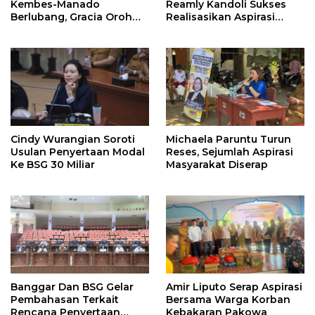
Kembes-Manado
Reamly Kandoli Sukses
Berlubang, Gracia Oroh
Realisasikan Aspirasi
Minta Pemerintah Beri
Warga. Anggaran
Perhatian
Perbaikan Jalan Dikucur
Tahun Depan
Cindy Wurangian Soroti
Michaela Paruntu Turun
Usulan Penyertaan Modal
Reses, Sejumlah Aspirasi
Ke BSG 30 Miliar
Masyarakat Diserap
Banggar Dan BSG Gelar
Amir Liputo Serap Aspirasi
Pembahasan Terkait
Bersama Warga Korban
Rencana Penyertaan
Kebakaran Pakowa