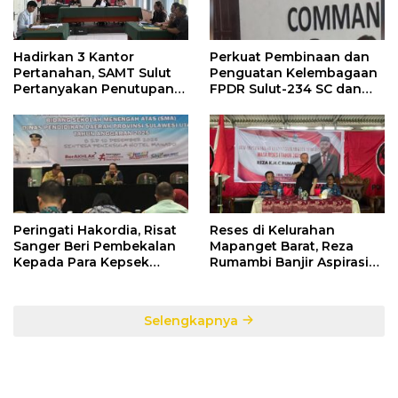
Hadirkan 3 Kantor
Perkuat Pembinaan dan
Pertanahan, SAMT Sulut
Penguatan Kelembagaan
Pertanyakan Penutupan
FPDR Sulut-234 SC dan
Informasi Penggunaan
Bawaslu Gelar Diskusi
Anggaran Negara
Peringati Hakordia, Risat
Reses di Kelurahan
Sanger Beri Pembekalan
Mapanget Barat, Reza
Kepada Para Kepsek
Rumambi Banjir Aspirasi
Penerima Manfaat DAK
Warga
TA. 2025
Selengkapnya