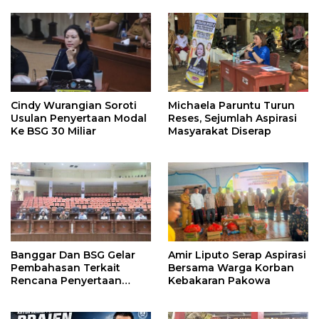
Perhatian
Perbaikan Jalan Dikucur
Tahun Depan
Cindy Wurangian Soroti
Michaela Paruntu Turun
Usulan Penyertaan Modal
Reses, Sejumlah Aspirasi
Ke BSG 30 Miliar
Masyarakat Diserap
Banggar Dan BSG Gelar
Amir Liputo Serap Aspirasi
Pembahasan Terkait
Bersama Warga Korban
Rencana Penyertaan
Kebakaran Pakowa
Modal 30 M Oleh Pemprov
Sulut