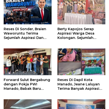
Reses Di Sonder, Braien
Berty Kapojos Serap
Waworuntu Terima
Aspirasi Warga Desa
Sejumlah Aspirasi Dan
Kolongan. Sejumlah
Salurkan Bantuan Bagi
Persoalan Diangkat
Lansia
Forward Sulut Bergabung
Reses Di Dapil Kota
dengan Pokja PWI
Manado, Jeane Laluyan
Manado, Babak Baru
Terima Banyak Aspirasi
Profesionalisme
Warga
Wartawan DPRD