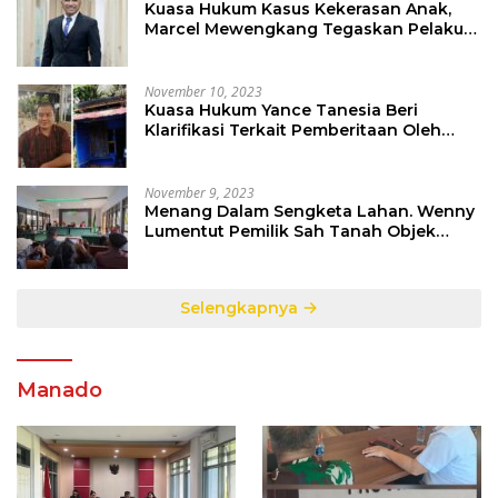
Kuasa Hukum Kasus Kekerasan Anak,
Marcel Mewengkang Tegaskan Pelaku
Berinisial CS Harus Ditindak Sesuai
Hukum Berlaku
November 10, 2023
Kuasa Hukum Yance Tanesia Beri
Klarifikasi Terkait Pemberitaan Oleh
Salah Satu Media
November 9, 2023
Menang Dalam Sengketa Lahan. Wenny
Lumentut Pemilik Sah Tanah Objek
Sengketa di Talete Dua
Selengkapnya
Manado