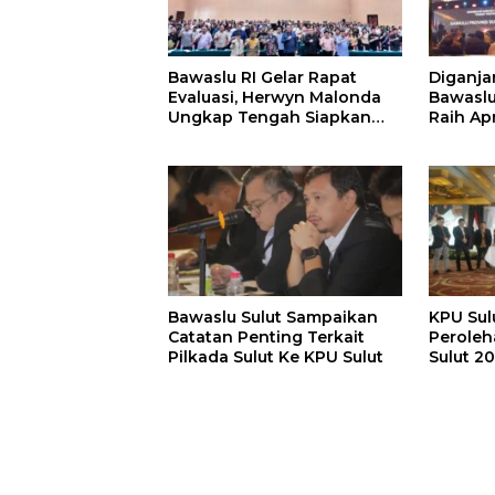
Bawaslu RI Gelar Rapat
Diganja
Evaluasi, Herwyn Malonda
Bawaslu
Ungkap Tengah Siapkan
Raih Ap
Grand Desain
Terbaik
Penyelenggaraan Pemilu
Bawaslu Sulut Sampaikan
KPU Sul
Catatan Penting Terkait
Peroleh
Pilkada Sulut Ke KPU Sulut
Sulut 2