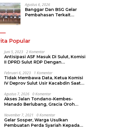
Agustus 6, 2026
Banggar Dan BSG Gelar
Pembahasan Terkait
Rencana Penyertaan Modal
30 M Oleh Pemprov Sulut
ita Popular
Juni 5, 2023
2 Komentar
Antisipasi ASF Masuk Di Sulut, Komisi
II DPRD Sulut RDP Dengan
Stakeholder. Ini Yang Disampaikan
Jems Tuuk
Februari 6, 2023
1 Komentar
Tidak Membawa Data, Ketua Komisi
IV Deprov Sulut Usir Kacabdin Saat
RDP
Agustus 7, 2026
0 Komentar
Akses Jalan Tondano-Kembes-
Manado Berlubang, Gracia Oroh
Minta Pemerintah Beri Perhatian
November 7, 2021
0 Komentar
Gelar Sosper, Warga Usulkan
Pembuatan Perda Syariah Kepada
AYUB ALI