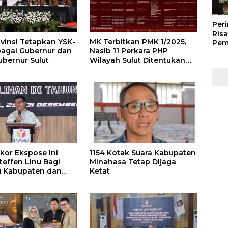
Peri
Risa
vinsi Tetapkan YSK-
MK Terbitkan PMK 1/2025,
Pem
agai Gubernur dan
Nasib 11 Perkara PHP
Kep
ubernur Sulut
Wilayah Sulut Ditentukan
Kep
Pekan Ini
Man
202
kor Ekspose Ini
1154 Kotak Suara Kabupaten
teffen Linu Bagi
Minahasa Tetap Dijaga
u Kabupaten dan
Ketat