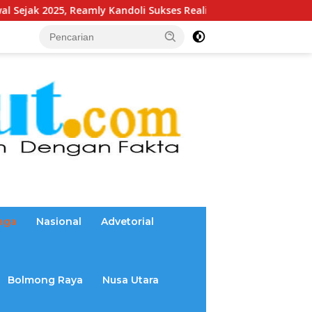
y Kandoli Sukses Realisasikan Aspirasi Warga. Anggaran Perbai
aga
Nasional
Advetorial
Bolmong Raya
Nusa Utara