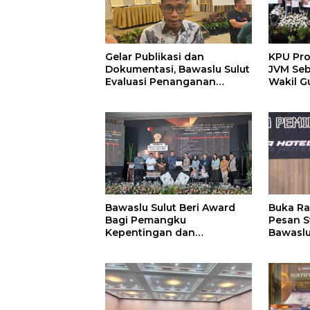
Gelar Publikasi dan
KPU Pro
Dokumentasi, Bawaslu Sulut
JVM Seb
Evaluasi Penanganan
Wakil G
Pelanggaran Pemilu Pilkada
2024
Bawaslu Sulut Beri Award
Buka Ra
Bagi Pemangku
Pesan S
Kepentingan dan
Bawasl
Launching Buku
Kota
Pengawasan