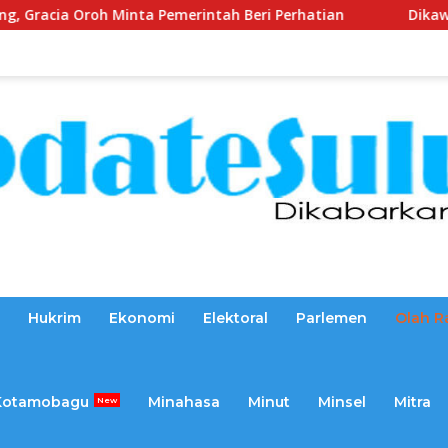
 Pemerintah Beri Perhatian
Dikawal Sejak 2025, Reaml
Hukrim
Ekonomi
Elektoral
Parlemen
Olah R
Kotamobagu
Minahasa
Minut
Minsel
Mitra