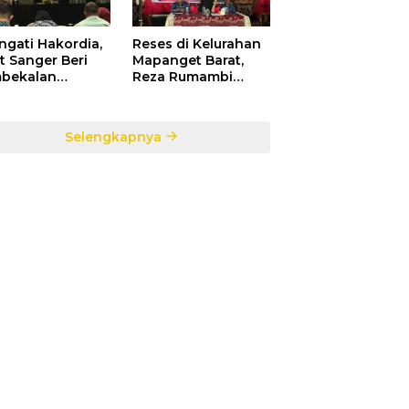
ngati Hakordia,
Reses di Kelurahan
t Sanger Beri
Mapanget Barat,
bekalan
Reza Rumambi
ada Para
Banjir Aspirasi
sek Penerima
Warga
faat DAK TA.
Selengkapnya
5