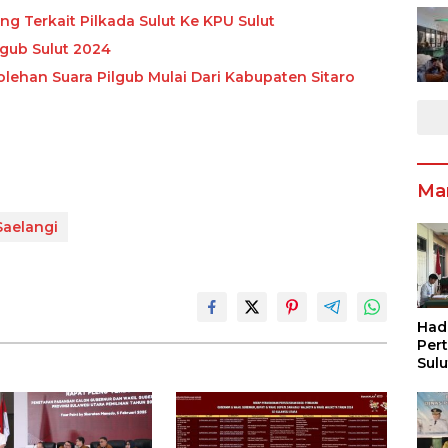
g Terkait Pilkada Sulut Ke KPU Sulut
lgub Sulut 2024
lehan Suara Pilgub Mulai Dari Kabupaten Sitaro
Ma
Saelangi
Had
Per
Sul
Pen
Inf
Pen
Ang