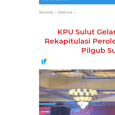
Beranda
Elektoral
KPU Sulut Gela
Rekapitulasi Pero
Pilgub S