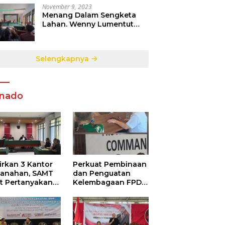
November 9, 2023
Menang Dalam Sengketa
Lahan. Wenny Lumentut
Pemilik Sah Tanah Objek
Sengketa di Talete Dua
Selengkapnya
nado
irkan 3 Kantor
Perkuat Pembinaan
tanahan, SAMT
dan Penguatan
ut Pertanyakan
Kelembagaan FPDR
utupan
Sulut-234 SC dan
ormasi
Bawaslu Gelar
ggunaan
Diskusi
garan Negara