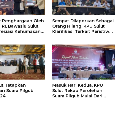
r Penghargaan Oleh
Sempat Dilaporkan Sebagai
 RI, Bawaslu Sulut
Orang Hilang, KPU Sulut
resiasi Kehumasan
Klarifikasi Terkait Peristiwa
 Tingkat Provinsi
Hilangnya Saksi Paslon
ut Tetapkan
Masuk Hari Kedua, KPU
an Suara Pilgub
Sulut Rekap Perolehan
024
Suara Pilgub Mulai Dari
Kabupaten Sitaro