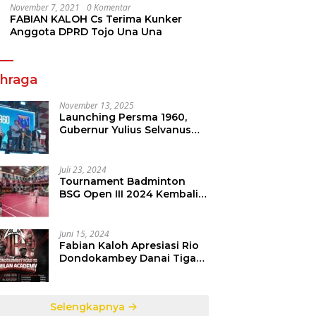
November 7, 2021
0 Komentar
FABIAN KALOH Cs Terima Kunker
Anggota DPRD Tojo Una Una
ahraga
November 13, 2025
Launching Persma 1960,
Gubernur Yulius Selvanus
Gelorakan Semangat
Sepakbola Di Bumi Nyiur
Melambai
Juli 23, 2024
Tournament Badminton
BSG Open III 2024 Kembali
dipertandingkan, Siap
Orbitkan Potensi Muda
Badminton SulutGo
Juni 15, 2024
Fabian Kaloh Apresiasi Rio
Dondokambey Danai Tiga
Pesepakbola Dini Ke Italy
Selengkapnya