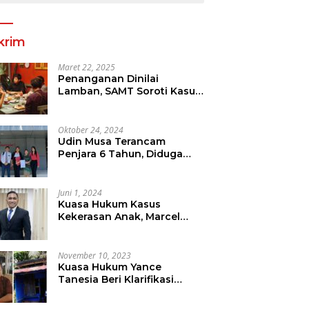
krim
Maret 22, 2025
Penanganan Dinilai
Lamban, SAMT Soroti Kasus
Tanah Yang Diduga
Libatkan Thomas Tampi
Oktober 24, 2024
Udin Musa Terancam
Penjara 6 Tahun, Diduga
Sebar Hoax Tentang
Perumda PD Pasar
Juni 1, 2024
Kuasa Hukum Kasus
Kekerasan Anak, Marcel
Mewengkang Tegaskan
Pelaku Berinisial CS Harus
Ditindak Sesuai Hukum
November 10, 2023
Berlaku
Kuasa Hukum Yance
Tanesia Beri Klarifikasi
Terkait Pemberitaan Oleh
Salah Satu Media