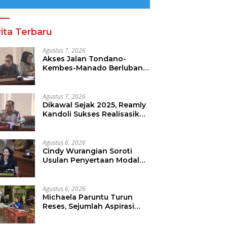
ita Terbaru
Agustus 7, 2026
Akses Jalan Tondano-
Kembes-Manado Berlubang,
Gracia Oroh Minta
Pemerintah Beri Perhatian
Agustus 7, 2026
Dikawal Sejak 2025, Reamly
Kandoli Sukses Realisasikan
Aspirasi Warga. Anggaran
Perbaikan Jalan Dikucur
Tahun Depan
Agustus 6, 2026
Cindy Wurangian Soroti
Usulan Penyertaan Modal
Ke BSG 30 Miliar
Agustus 6, 2026
Michaela Paruntu Turun
Reses, Sejumlah Aspirasi
Masyarakat Diserap