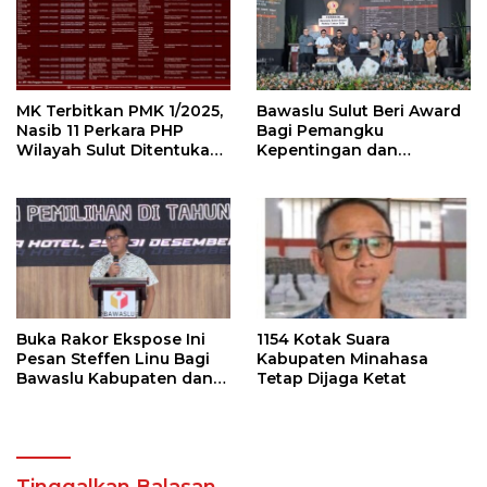
MK Terbitkan PMK 1/2025,
Bawaslu Sulut Beri Award
Nasib 11 Perkara PHP
Bagi Pemangku
Wilayah Sulut Ditentukan
Kepentingan dan
Pekan Ini
Launching Buku
Pengawasan
Buka Rakor Ekspose Ini
1154 Kotak Suara
Pesan Steffen Linu Bagi
Kabupaten Minahasa
Bawaslu Kabupaten dan
Tetap Dijaga Ketat
Kota
Tinggalkan Balasan