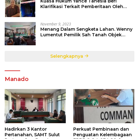
Kuasa Hukum Yance Tanesia Beri
Klarifikasi Terkait Pemberitaan Oleh
Salah Satu Media
November 9, 2023
Menang Dalam Sengketa Lahan. Wenny
Lumentut Pemilik Sah Tanah Objek
Sengketa di Talete Dua
Selengkapnya
Manado
Hadirkan 3 Kantor
Perkuat Pembinaan dan
Pertanahan, SAMT Sulut
Penguatan Kelembagaan