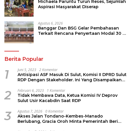
Michaela Paruntu Turun Reses, Sejumlah
Aspirasi Masyarakat Diserap
Agustus 6, 2026
Banggar Dan BSG Gelar Pembahasan
Terkait Rencana Penyertaan Modal 30 M
Oleh Pemprov Sulut
Berita Popular
1
Juni 5, 2023
2 Komentar
Antisipasi ASF Masuk Di Sulut, Komisi II DPRD Sulut
RDP Dengan Stakeholder. Ini Yang Disampaikan
Jems Tuuk
2
Februari 6, 2023
1 Komentar
Tidak Membawa Data, Ketua Komisi IV Deprov
Sulut Usir Kacabdin Saat RDP
3
Agustus 7, 2026
0 Komentar
Akses Jalan Tondano-Kembes-Manado
Berlubang, Gracia Oroh Minta Pemerintah Beri
Perhatian