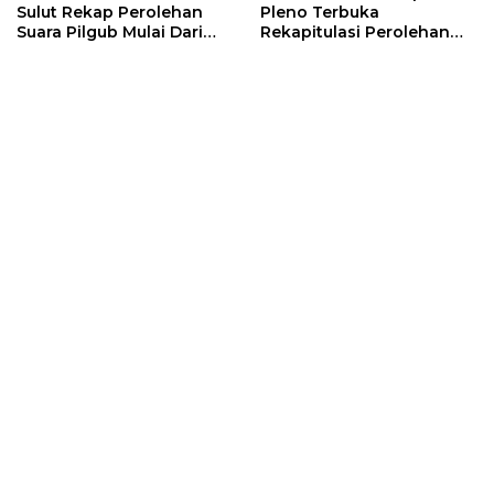
Sulut Rekap Perolehan
Pleno Terbuka
Suara Pilgub Mulai Dari
Rekapitulasi Perolehan
Kabupaten Sitaro
Penghitungan Suara
Pilgub Sulut Tahun 2024