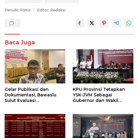
Penulis: RaKa
Editor: Redaksi
Baca Juga
Gelar Publikasi dan
KPU Provinsi Tetapkan
Dokumentasi, Bawaslu
YSK-JVM Sebagai
Sulut Evaluasi
Gubernur dan Wakil
Penanganan Pelanggaran
Gubernur Sulut
Pemilu Pilkada 2024