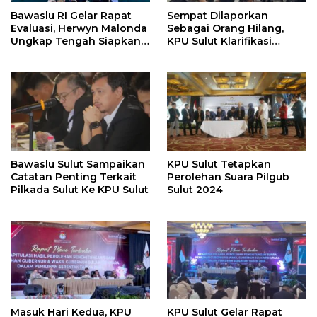
Bawaslu RI Gelar Rapat
Sempat Dilaporkan
Evaluasi, Herwyn Malonda
Sebagai Orang Hilang,
Ungkap Tengah Siapkan
KPU Sulut Klarifikasi
Grand Desain
Terkait Peristiwa
Penyelenggaraan Pemilu
Hilangnya Saksi Paslon
Bawaslu Sulut Sampaikan
KPU Sulut Tetapkan
Catatan Penting Terkait
Perolehan Suara Pilgub
Pilkada Sulut Ke KPU Sulut
Sulut 2024
Masuk Hari Kedua, KPU
KPU Sulut Gelar Rapat