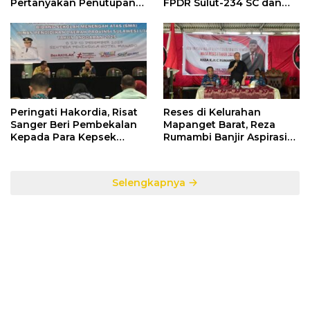
Pertanyakan Penutupan
FPDR Sulut-234 SC dan
Informasi Penggunaan
Bawaslu Gelar Diskusi
Anggaran Negara
Peringati Hakordia, Risat
Reses di Kelurahan
Sanger Beri Pembekalan
Mapanget Barat, Reza
Kepada Para Kepsek
Rumambi Banjir Aspirasi
Penerima Manfaat DAK
Warga
TA. 2025
Selengkapnya