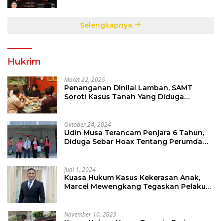
Selengkapnya
Hukrim
Maret 22, 2025
Penanganan Dinilai Lamban, SAMT
Soroti Kasus Tanah Yang Diduga
Libatkan Thomas Tampi
Oktober 24, 2024
Udin Musa Terancam Penjara 6 Tahun,
Diduga Sebar Hoax Tentang Perumda
PD Pasar
Juni 1, 2024
Kuasa Hukum Kasus Kekerasan Anak,
Marcel Mewengkang Tegaskan Pelaku
Berinisial CS Harus Ditindak Sesuai
Hukum Berlaku
November 10, 2023