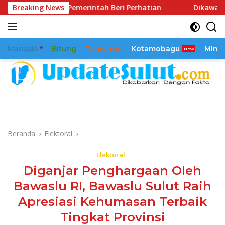
Langsung
a Pemerintah Beri Perhatian
Breaking News
Dikawal Sejak 2025, Ream
ke
konten
Manado
Bitung
Tomohon
Kotamobagu
Mina
Beranda
Elektoral
Elektoral
Diganjar Penghargaan Oleh
Bawaslu RI, Bawaslu Sulut Raih
Apresiasi Kehumasan Terbaik
Tingkat Provinsi