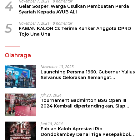
4
November 7, 2021
0 Komentar
Gelar Sosper, Warga Usulkan Pembuatan Perda
Syariah Kepada AYUB ALI
5
November 7, 2021
0 Komentar
FABIAN KALOH Cs Terima Kunker Anggota DPRD
Tojo Una Una
Olahraga
November 13, 2025
Launching Persma 1960, Gubernur Yulius
Selvanus Gelorakan Semangat
Sepakbola Di Bumi Nyiur Melambai
Juli 23, 2024
Tournament Badminton BSG Open III
2024 Kembali dipertandingkan, Siap
Orbitkan Potensi Muda Badminton
SulutGo
Juni 15, 2024
Fabian Kaloh Apresiasi Rio
Dondokambey Danai Tiga Pesepakbola
Dini Ke Italy