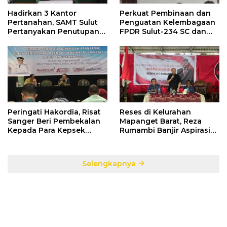
Hadirkan 3 Kantor
Perkuat Pembinaan dan
Pertanahan, SAMT Sulut
Penguatan Kelembagaan
Pertanyakan Penutupan
FPDR Sulut-234 SC dan
Informasi Penggunaan
Bawaslu Gelar Diskusi
Anggaran Negara
Peringati Hakordia, Risat
Reses di Kelurahan
Sanger Beri Pembekalan
Mapanget Barat, Reza
Kepada Para Kepsek
Rumambi Banjir Aspirasi
Penerima Manfaat DAK
Warga
TA. 2025
Selengkapnya