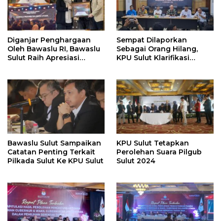
Diganjar Penghargaan
Sempat Dilaporkan
Oleh Bawaslu RI, Bawaslu
Sebagai Orang Hilang,
Sulut Raih Apresiasi
KPU Sulut Klarifikasi
Kehumasan Terbaik
Terkait Peristiwa
Tingkat Provinsi
Hilangnya Saksi Paslon
Bawaslu Sulut Sampaikan
KPU Sulut Tetapkan
Catatan Penting Terkait
Perolehan Suara Pilgub
Pilkada Sulut Ke KPU Sulut
Sulut 2024