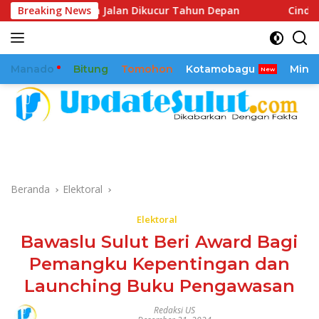
Langsung
aikan Jalan Dikucur Tahun Depan
Breaking News
Cindy Wurangian Sorot
ke
konten
Manado
Bitung
Tomohon
Kotamobagu
Mina
Beranda
Elektoral
Elektoral
Bawaslu Sulut Beri Award Bagi
Pemangku Kepentingan dan
Launching Buku Pengawasan
Redaksi US