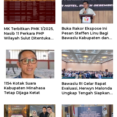
MK Terbitkan PMK 1/2025,
Buka Rakor Ekspose Ini
Nasib 11 Perkara PHP
Pesan Steffen Linu Bagi
Wilayah Sulut Ditentukan
Bawaslu Kabupaten dan
Pekan Ini
Kota
1154 Kotak Suara
Bawaslu RI Gelar Rapat
Kabupaten Minahasa
Evaluasi, Herwyn Malonda
Tetap Dijaga Ketat
Ungkap Tengah Siapkan
Grand Desain
Penyelenggaraan Pemilu