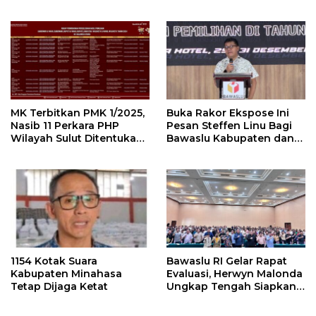
Penanganan Pelanggaran
Gubernur Sulut
Pemilu Pilkada 2024
MK Terbitkan PMK 1/2025,
Buka Rakor Ekspose Ini
Nasib 11 Perkara PHP
Pesan Steffen Linu Bagi
Wilayah Sulut Ditentukan
Bawaslu Kabupaten dan
Pekan Ini
Kota
1154 Kotak Suara
Bawaslu RI Gelar Rapat
Kabupaten Minahasa
Evaluasi, Herwyn Malonda
Tetap Dijaga Ketat
Ungkap Tengah Siapkan
Grand Desain
Penyelenggaraan Pemilu