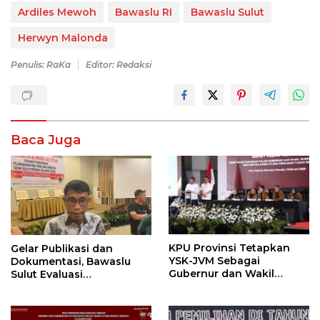
Ardiles Mewoh
Bawaslu RI
Bawaslu Sulut
Herwyn Malonda
Penulis: RaKa
Editor: Redaksi
Baca Juga
Gelar Publikasi dan
KPU Provinsi Tetapkan
Dokumentasi, Bawaslu
YSK-JVM Sebagai
Sulut Evaluasi
Gubernur dan Wakil
Penanganan Pelanggaran
Gubernur Sulut
Pemilu Pilkada 2024