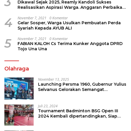
3
Dikawal Sejak 2025, Reamly Kandoli Sukses
Realisasikan Aspirasi Warga. Anggaran Perbaikan
Jalan Dikucur Tahun Depan
4
November 7, 2021
0 Komentar
Gelar Sosper, Warga Usulkan Pembuatan Perda
Syariah Kepada AYUB ALI
5
November 7, 2021
0 Komentar
FABIAN KALOH Cs Terima Kunker Anggota DPRD
Tojo Una Una
Olahraga
November 13, 2025
Launching Persma 1960, Gubernur Yulius
Selvanus Gelorakan Semangat
Sepakbola Di Bumi Nyiur Melambai
Juli 23, 2024
Tournament Badminton BSG Open III
2024 Kembali dipertandingkan, Siap
Orbitkan Potensi Muda Badminton
SulutGo