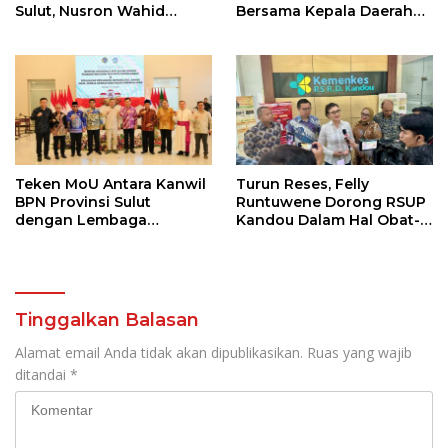
Sulut, Nusron Wahid
Bersama Kepala Daerah
Berkomitmen pada Era
Se-Sulut Sepakat Menjaga
Presiden Prabowo PR di
Ekosistem Tata Ruang
Bidang Pertanahan Harus
Selesai
Teken MoU Antara Kanwil
Turun Reses, Felly
BPN Provinsi Sulut
Runtuwene Dorong RSUP
dengan Lembaga
Kandou Dalam Hal Obat-
Keagamaan, Ini Yang
Obatan Jangan
Ditekankan Menteri
Bergantung Pada Satu
ATR/BPN Nusron Wahid
Vendor
Tinggalkan Balasan
Alamat email Anda tidak akan dipublikasikan.
Ruas yang wajib
ditandai
*