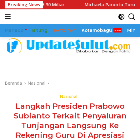
Langsung
 BSG 30 Miliar
Breaking News
Michaela Paruntu Turun Reses, Sejumlah
ke
konten
Manado
Bitung
Tomohon
Kotamobagu
Mina
Beranda
Nasional
Nasional
Langkah Presiden Prabowo
Subianto Terkait Penyaluran
Tunjangan Langsung Ke
Rekening Guru Di Apresiasi