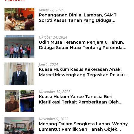
Maret 22, 2025
Penanganan Dinilai Lamban, SAMT
Soroti Kasus Tanah Yang Diduga
Libatkan Thomas Tampi
Oktober 24, 2024
Udin Musa Terancam Penjara 6 Tahun,
Diduga Sebar Hoax Tentang Perumda
PD Pasar
Juni 1, 2024
Kuasa Hukum Kasus Kekerasan Anak,
Marcel Mewengkang Tegaskan Pelaku
Berinisial CS Harus Ditindak Sesuai
Hukum Berlaku
November 10, 2023
Kuasa Hukum Yance Tanesia Beri
Klarifikasi Terkait Pemberitaan Oleh
Salah Satu Media
November 9, 2023
Menang Dalam Sengketa Lahan. Wenny
Lumentut Pemilik Sah Tanah Objek