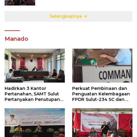
Sengketa di Talete Dua
Selengkapnya
Manado
Hadirkan 3 Kantor
Perkuat Pembinaan dan
Pertanahan, SAMT Sulut
Penguatan Kelembagaan
Pertanyakan Penutupan
FPDR Sulut-234 SC dan
Informasi Penggunaan
Bawaslu Gelar Diskusi
Anggaran Negara