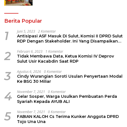
Berita Popular
1
Juni 5, 2023
2 Komentar
Antisipasi ASF Masuk Di Sulut, Komisi II DPRD Sulut
RDP Dengan Stakeholder. Ini Yang Disampaikan
Jems Tuuk
2
Februari 6, 2023
1 Komentar
Tidak Membawa Data, Ketua Komisi IV Deprov
Sulut Usir Kacabdin Saat RDP
3
Agustus 6, 2026
0 Komentar
Cindy Wurangian Soroti Usulan Penyertaan Modal
Ke BSG 30 Miliar
4
November 7, 2021
0 Komentar
Gelar Sosper, Warga Usulkan Pembuatan Perda
Syariah Kepada AYUB ALI
5
November 7, 2021
0 Komentar
FABIAN KALOH Cs Terima Kunker Anggota DPRD
Tojo Una Una