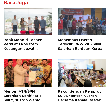
Baca Juga
Bank Mandiri Taspen
Menembus Daerah
Perkuat Ekosistem
Terisolir, DPW PKS Sulut
Keuangan Lewat
Salurkan Bantuan Korban
Kolaborasi dengan BPR
Banjir di Aceh
Dana Raya
Menteri ATR/BPN
Rakor dengan Pemprov
Serahkan Sertifikat di
Sulut, Menteri Nusron
Sulut, Nusron Wahid
Bersama Kepala Daerah
Berkomitmen pada Era
Se-Sulut Sepakat Menjaga
Presiden Prabowo PR di
Ekosistem Tata Ruang