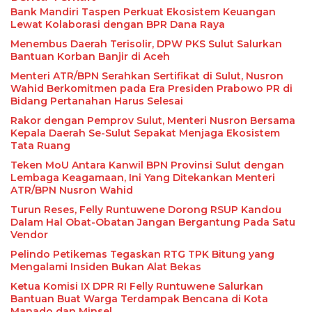
Bank Mandiri Taspen Perkuat Ekosistem Keuangan
Lewat Kolaborasi dengan BPR Dana Raya
Menembus Daerah Terisolir, DPW PKS Sulut Salurkan
Bantuan Korban Banjir di Aceh
Menteri ATR/BPN Serahkan Sertifikat di Sulut, Nusron
Wahid Berkomitmen pada Era Presiden Prabowo PR di
Bidang Pertanahan Harus Selesai
Rakor dengan Pemprov Sulut, Menteri Nusron Bersama
Kepala Daerah Se-Sulut Sepakat Menjaga Ekosistem
Tata Ruang
Teken MoU Antara Kanwil BPN Provinsi Sulut dengan
Lembaga Keagamaan, Ini Yang Ditekankan Menteri
ATR/BPN Nusron Wahid
Turun Reses, Felly Runtuwene Dorong RSUP Kandou
Dalam Hal Obat-Obatan Jangan Bergantung Pada Satu
Vendor
Pelindo Petikemas Tegaskan RTG TPK Bitung yang
Mengalami Insiden Bukan Alat Bekas
Ketua Komisi IX DPR RI Felly Runtuwene Salurkan
Bantuan Buat Warga Terdampak Bencana di Kota
Manado dan Minsel