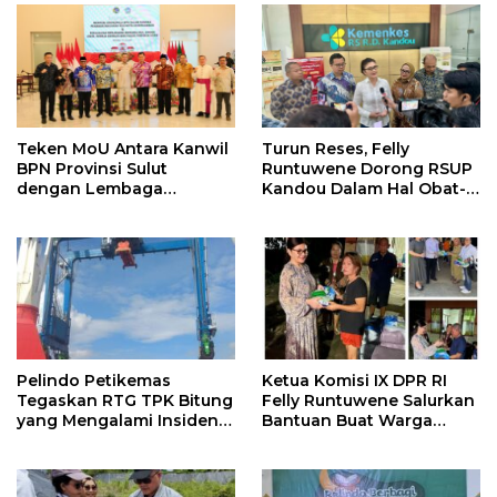
Bidang Pertanahan Harus
Selesai
Teken MoU Antara Kanwil
Turun Reses, Felly
BPN Provinsi Sulut
Runtuwene Dorong RSUP
dengan Lembaga
Kandou Dalam Hal Obat-
Keagamaan, Ini Yang
Obatan Jangan
Ditekankan Menteri
Bergantung Pada Satu
ATR/BPN Nusron Wahid
Vendor
Pelindo Petikemas
Ketua Komisi IX DPR RI
Tegaskan RTG TPK Bitung
Felly Runtuwene Salurkan
yang Mengalami Insiden
Bantuan Buat Warga
Bukan Alat Bekas
Terdampak Bencana di
Kota Manado dan Minsel