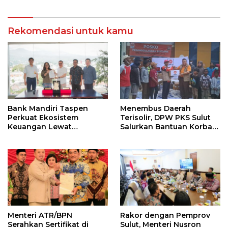
Rekomendasi untuk kamu
Bank Mandiri Taspen
Menembus Daerah
Perkuat Ekosistem
Terisolir, DPW PKS Sulut
Keuangan Lewat
Salurkan Bantuan Korban
Kolaborasi dengan BPR
Banjir di Aceh
Dana Raya
Menteri ATR/BPN
Rakor dengan Pemprov
Serahkan Sertifikat di
Sulut, Menteri Nusron