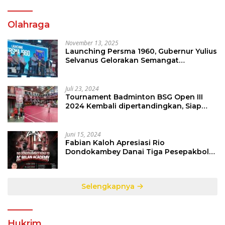
Olahraga
November 13, 2025
Launching Persma 1960, Gubernur Yulius
Selvanus Gelorakan Semangat
Sepakbola Di Bumi Nyiur Melambai
Juli 23, 2024
Tournament Badminton BSG Open III
2024 Kembali dipertandingkan, Siap
Orbitkan Potensi Muda Badminton
SulutGo
Juni 15, 2024
Fabian Kaloh Apresiasi Rio
Dondokambey Danai Tiga Pesepakbola
Dini Ke Italy
Selengkapnya
Hukrim