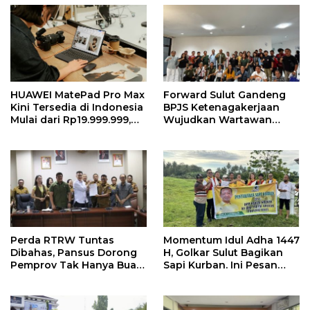
HUAWEI MatePad Pro Max
Forward Sulut Gandeng
Kini Tersedia di Indonesia
BPJS Ketenagakerjaan
Mulai dari Rp19.999.999,
Wujudkan Wartawan
Hadirkan PC-Level WPS AI
Sejahtera Lewat Sejumlah
dalam Tablet Pro 13 Inci
Program
Tertipis dan Teringan
Perda RTRW Tuntas
Momentum Idul Adha 1447
Dibahas, Pansus Dorong
H, Golkar Sulut Bagikan
Pemprov Tak Hanya Buat
Sapi Kurban. Ini Pesan
Program Namun Harus
MEP
Support Anggaran