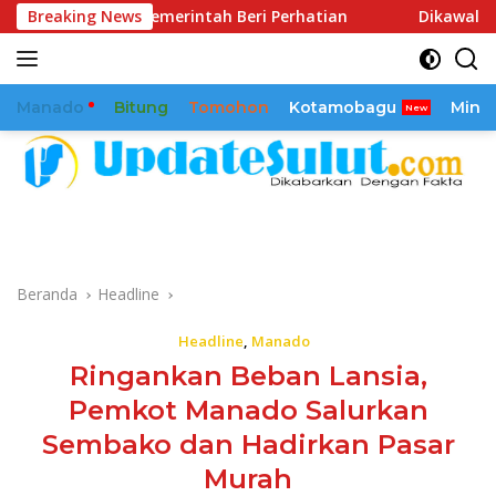
Langsung
 Pemerintah Beri Perhatian
Breaking News
Dikawal Sejak 2025, Reaml
ke
konten
Manado
Bitung
Tomohon
Kotamobagu
Mina
Beranda
Headline
Headline
,
Manado
Ringankan Beban Lansia,
Pemkot Manado Salurkan
Sembako dan Hadirkan Pasar
Murah