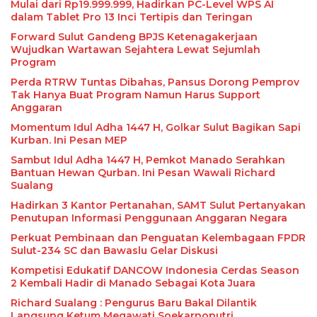
Mulai dari Rp19.999.999, Hadirkan PC-Level WPS AI
dalam Tablet Pro 13 Inci Tertipis dan Teringan
Forward Sulut Gandeng BPJS Ketenagakerjaan
Wujudkan Wartawan Sejahtera Lewat Sejumlah
Program
Perda RTRW Tuntas Dibahas, Pansus Dorong Pemprov
Tak Hanya Buat Program Namun Harus Support
Anggaran
Momentum Idul Adha 1447 H, Golkar Sulut Bagikan Sapi
Kurban. Ini Pesan MEP
Sambut Idul Adha 1447 H, Pemkot Manado Serahkan
Bantuan Hewan Qurban. Ini Pesan Wawali Richard
Sualang
Hadirkan 3 Kantor Pertanahan, SAMT Sulut Pertanyakan
Penutupan Informasi Penggunaan Anggaran Negara
Perkuat Pembinaan dan Penguatan Kelembagaan FPDR
Sulut-234 SC dan Bawaslu Gelar Diskusi
Kompetisi Edukatif DANCOW Indonesia Cerdas Season
2 Kembali Hadir di Manado Sebagai Kota Juara
Richard Sualang : Pengurus Baru Bakal Dilantik
Langsung Ketum Megawati Soekarnoputri