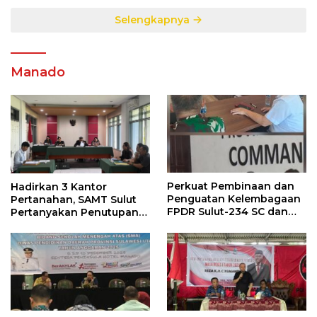
Selengkapnya
Manado
Perkuat Pembinaan dan
Hadirkan 3 Kantor
Penguatan Kelembagaan
Pertanahan, SAMT Sulut
FPDR Sulut-234 SC dan
Pertanyakan Penutupan
Bawaslu Gelar Diskusi
Informasi Penggunaan
Anggaran Negara