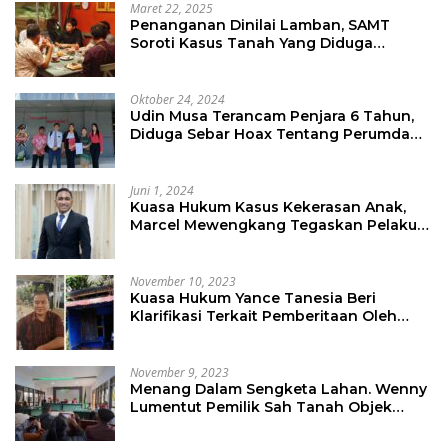
Maret 22, 2025
Penanganan Dinilai Lamban, SAMT
Soroti Kasus Tanah Yang Diduga
Libatkan Thomas Tampi
Oktober 24, 2024
Udin Musa Terancam Penjara 6 Tahun,
Diduga Sebar Hoax Tentang Perumda
PD Pasar
Juni 1, 2024
Kuasa Hukum Kasus Kekerasan Anak,
Marcel Mewengkang Tegaskan Pelaku
Berinisial CS Harus Ditindak Sesuai
Hukum Berlaku
November 10, 2023
Kuasa Hukum Yance Tanesia Beri
Klarifikasi Terkait Pemberitaan Oleh
Salah Satu Media
November 9, 2023
Menang Dalam Sengketa Lahan. Wenny
Lumentut Pemilik Sah Tanah Objek
Sengketa di Talete Dua