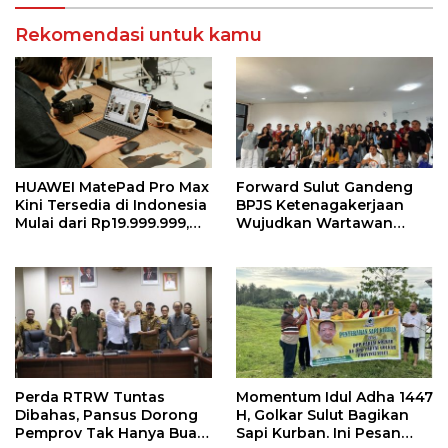
Rekomendasi untuk kamu
HUAWEI MatePad Pro Max
Forward Sulut Gandeng
Kini Tersedia di Indonesia
BPJS Ketenagakerjaan
Mulai dari Rp19.999.999,
Wujudkan Wartawan
Hadirkan PC-Level WPS AI
Sejahtera Lewat Sejumlah
dalam Tablet Pro 13 Inci
Program
Tertipis dan Teringan
Perda RTRW Tuntas
Momentum Idul Adha 1447
Dibahas, Pansus Dorong
H, Golkar Sulut Bagikan
Pemprov Tak Hanya Buat
Sapi Kurban. Ini Pesan