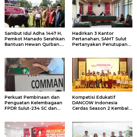
Sambut Idul Adha 1447 H,
Hadirkan 3 Kantor
Pemkot Manado Serahkan
Pertanahan, SAMT Sulut
Bantuan Hewan Qurban.
Pertanyakan Penutupan
Ini Pesan Wawali Richard
Informasi Penggunaan
Sualang
Anggaran Negara
Perkuat Pembinaan dan
Kompetisi Edukatif
Penguatan Kelembagaan
DANCOW Indonesia
FPDR Sulut-234 SC dan
Cerdas Season 2 Kembali
Bawaslu Gelar Diskusi
Hadir di Manado Sebagai
Kota Juara