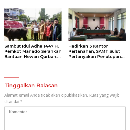
Program Namun Harus
MEP
Support Anggaran
Sambut Idul Adha 1447 H,
Hadirkan 3 Kantor
Pemkot Manado Serahkan
Pertanahan, SAMT Sulut
Bantuan Hewan Qurban.
Pertanyakan Penutupan
Ini Pesan Wawali Richard
Informasi Penggunaan
Sualang
Anggaran Negara
Tinggalkan Balasan
Alamat email Anda tidak akan dipublikasikan.
Ruas yang wajib
ditandai
*