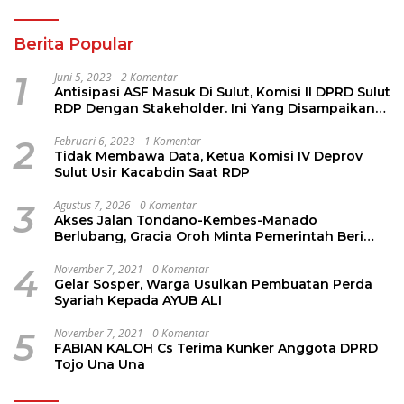
Berita Popular
1
Juni 5, 2023
2 Komentar
Antisipasi ASF Masuk Di Sulut, Komisi II DPRD Sulut
RDP Dengan Stakeholder. Ini Yang Disampaikan
Jems Tuuk
2
Februari 6, 2023
1 Komentar
Tidak Membawa Data, Ketua Komisi IV Deprov
Sulut Usir Kacabdin Saat RDP
3
Agustus 7, 2026
0 Komentar
Akses Jalan Tondano-Kembes-Manado
Berlubang, Gracia Oroh Minta Pemerintah Beri
Perhatian
4
November 7, 2021
0 Komentar
Gelar Sosper, Warga Usulkan Pembuatan Perda
Syariah Kepada AYUB ALI
5
November 7, 2021
0 Komentar
FABIAN KALOH Cs Terima Kunker Anggota DPRD
Tojo Una Una