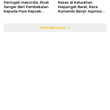
Peringati Hakordia, Risat
Reses di Kelurahan
Sanger Beri Pembekalan
Mapanget Barat, Reza
Kepada Para Kepsek
Rumambi Banjir Aspirasi
Penerima Manfaat DAK
Warga
TA. 2025
Selengkapnya