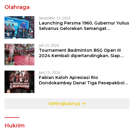
Olahraga
November 13, 2025
Launching Persma 1960, Gubernur Yulius
Selvanus Gelorakan Semangat
Sepakbola Di Bumi Nyiur Melambai
Juli 23, 2024
Tournament Badminton BSG Open III
2024 Kembali dipertandingkan, Siap
Orbitkan Potensi Muda Badminton
SulutGo
Juni 15, 2024
Fabian Kaloh Apresiasi Rio
Dondokambey Danai Tiga Pesepakbola
Dini Ke Italy
Selengkapnya
Hukrim