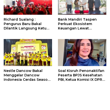
Richard Sualang :
Bank Mandiri Taspen
Pengurus Baru Bakal
Perkuat Ekosistem
Dilantik Langsung Ketum
Keuangan Lewat
Megawati Soekarnoputri
Kolaborasi dengan BPR
Dana Raya
Nestle Dancow Bakal
Soal Kisruh Penonaktifan
Menggelar Dancow
Peserta BPJS Kesehatan
Indonesia Cerdas Season
PBI, Ketua Komisi IX DPR
2 Di Sulut. Catat
RI Bakal Pertanyakan
Tanggalnya !!!
Penambahan Anggaran 10
Triliun