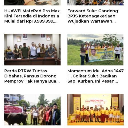
HUAWEI MatePad Pro Max
Forward Sulut Gandeng
Kini Tersedia di Indonesia
BPJS Ketenagakerjaan
Mulai dari Rp19.999.999,
Wujudkan Wartawan
Hadirkan PC-Level WPS AI
Sejahtera Lewat Sejumlah
dalam Tablet Pro 13 Inci
Program
Tertipis dan Teringan
Perda RTRW Tuntas
Momentum Idul Adha 1447
Dibahas, Pansus Dorong
H, Golkar Sulut Bagikan
Pemprov Tak Hanya Buat
Sapi Kurban. Ini Pesan
Program Namun Harus
MEP
Support Anggaran