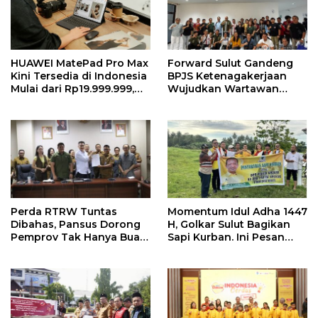
HUAWEI MatePad Pro Max
Forward Sulut Gandeng
Kini Tersedia di Indonesia
BPJS Ketenagakerjaan
Mulai dari Rp19.999.999,
Wujudkan Wartawan
Hadirkan PC-Level WPS AI
Sejahtera Lewat Sejumlah
dalam Tablet Pro 13 Inci
Program
Tertipis dan Teringan
Perda RTRW Tuntas
Momentum Idul Adha 1447
Dibahas, Pansus Dorong
H, Golkar Sulut Bagikan
Pemprov Tak Hanya Buat
Sapi Kurban. Ini Pesan
Program Namun Harus
MEP
Support Anggaran