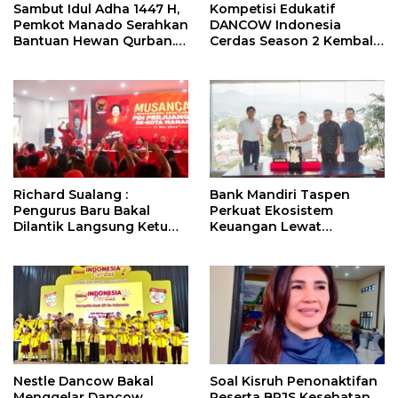
Sambut Idul Adha 1447 H,
Kompetisi Edukatif
Pemkot Manado Serahkan
DANCOW Indonesia
Bantuan Hewan Qurban.
Cerdas Season 2 Kembali
Ini Pesan Wawali Richard
Hadir di Manado Sebagai
Sualang
Kota Juara
Richard Sualang :
Bank Mandiri Taspen
Pengurus Baru Bakal
Perkuat Ekosistem
Dilantik Langsung Ketum
Keuangan Lewat
Megawati Soekarnoputri
Kolaborasi dengan BPR
Dana Raya
Nestle Dancow Bakal
Soal Kisruh Penonaktifan
Menggelar Dancow
Peserta BPJS Kesehatan