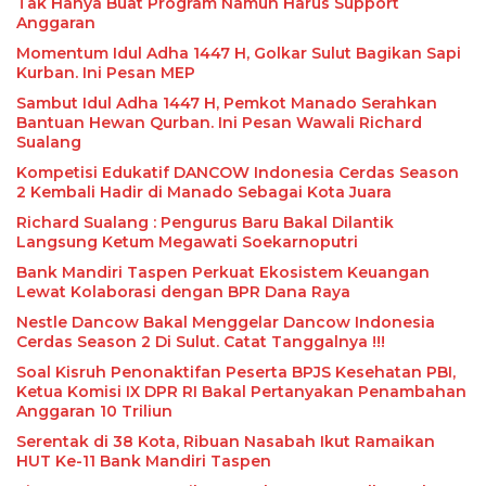
Tak Hanya Buat Program Namun Harus Support
Anggaran
Momentum Idul Adha 1447 H, Golkar Sulut Bagikan Sapi
Kurban. Ini Pesan MEP
Sambut Idul Adha 1447 H, Pemkot Manado Serahkan
Bantuan Hewan Qurban. Ini Pesan Wawali Richard
Sualang
Kompetisi Edukatif DANCOW Indonesia Cerdas Season
2 Kembali Hadir di Manado Sebagai Kota Juara
Richard Sualang : Pengurus Baru Bakal Dilantik
Langsung Ketum Megawati Soekarnoputri
Bank Mandiri Taspen Perkuat Ekosistem Keuangan
Lewat Kolaborasi dengan BPR Dana Raya
Nestle Dancow Bakal Menggelar Dancow Indonesia
Cerdas Season 2 Di Sulut. Catat Tanggalnya !!!
Soal Kisruh Penonaktifan Peserta BPJS Kesehatan PBI,
Ketua Komisi IX DPR RI Bakal Pertanyakan Penambahan
Anggaran 10 Triliun
Serentak di 38 Kota, Ribuan Nasabah Ikut Ramaikan
HUT Ke-11 Bank Mandiri Taspen