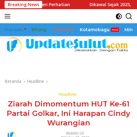
Langsung
eri Perhatian
Breaking News
Dikawal Sejak 2025, Reamly Kandoli Suks
ke
konten
Manado
Bitung
Tomohon
Kotamobagu
Mina
Beranda
Headline
Headline
Ziarah Dimomentum HUT Ke-61
Partai Golkar, Ini Harapan Cindy
Wurangian
Redaksi US