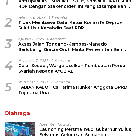
1
Antisipasi ASF Masuk Di Sulut, Komisi II DPRD Sulut
RDP Dengan Stakeholder. Ini Yang Disampaikan
Jems Tuuk
2
Februari 6, 2023
1 Komentar
Tidak Membawa Data, Ketua Komisi IV Deprov
Sulut Usir Kacabdin Saat RDP
3
Agustus 7, 2026
0 Komentar
Akses Jalan Tondano-Kembes-Manado
Berlubang, Gracia Oroh Minta Pemerintah Beri
Perhatian
4
November 7, 2021
0 Komentar
Gelar Sosper, Warga Usulkan Pembuatan Perda
Syariah Kepada AYUB ALI
5
November 7, 2021
0 Komentar
FABIAN KALOH Cs Terima Kunker Anggota DPRD
Tojo Una Una
Olahraga
November 13, 2025
Launching Persma 1960, Gubernur Yulius
Selvanus Gelorakan Semangat