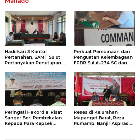
Manado
Hadirkan 3 Kantor
Perkuat Pembinaan dan
Pertanahan, SAMT Sulut
Penguatan Kelembagaan
Pertanyakan Penutupan
FPDR Sulut-234 SC dan
Informasi Penggunaan
Bawaslu Gelar Diskusi
Anggaran Negara
Peringati Hakordia, Risat
Reses di Kelurahan
Sanger Beri Pembekalan
Mapanget Barat, Reza
Kepada Para Kepsek
Rumambi Banjir Aspirasi
Penerima Manfaat DAK
Warga
TA. 2025