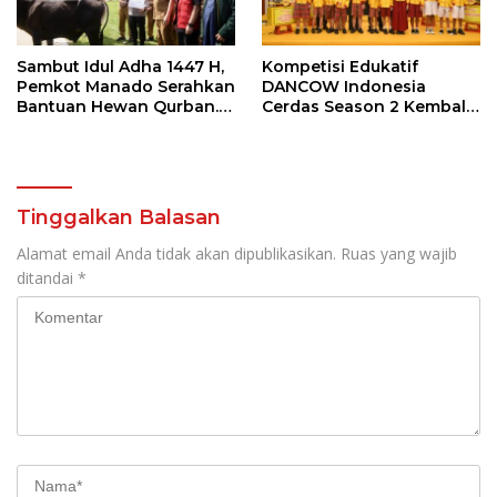
Sambut Idul Adha 1447 H,
Kompetisi Edukatif
Pemkot Manado Serahkan
DANCOW Indonesia
Bantuan Hewan Qurban.
Cerdas Season 2 Kembali
Ini Pesan Wawali Richard
Hadir di Manado Sebagai
Sualang
Kota Juara
Tinggalkan Balasan
Alamat email Anda tidak akan dipublikasikan.
Ruas yang wajib
ditandai
*