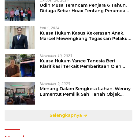
Oktober 24, 2024
Udin Musa Terancam Penjara 6 Tahun,
Diduga Sebar Hoax Tentang Perumda
PD Pasar
Juni 1, 2024
Kuasa Hukum Kasus Kekerasan Anak,
Marcel Mewengkang Tegaskan Pelaku
Berinisial CS Harus Ditindak Sesuai
Hukum Berlaku
November 10, 2023
Kuasa Hukum Yance Tanesia Beri
Klarifikasi Terkait Pemberitaan Oleh
Salah Satu Media
November 9, 2023
Menang Dalam Sengketa Lahan. Wenny
Lumentut Pemilik Sah Tanah Objek
Sengketa di Talete Dua
Selengkapnya