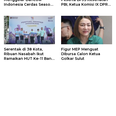
Indonesia Cerdas Season
PBI, Ketua Komisi IX DPR
2 Di Sulut. Catat
RI Bakal Pertanyakan
Tanggalnya !!!
Penambahan Anggaran 10
Triliun
Serentak di 38 Kota,
Figur MEP Menguat
Ribuan Nasabah Ikut
Dibursa Calon Ketua
Ramaikan HUT Ke-11 Bank
Golkar Sulut
Mandiri Taspen