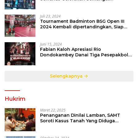
Sepakbola Di Bumi Nyiur Melambai
Juli 23, 2024
Tournament Badminton BSG Open III
2024 Kembali dipertandingkan, Siap
Orbitkan Potensi Muda Badminton
SulutGo
Juni 15, 2024
Fabian Kaloh Apresiasi Rio
Dondokambey Danai Tiga Pesepakbola
Dini Ke Italy
Selengkapnya
Hukrim
Maret 22, 2025
Penanganan Dinilai Lamban, SAMT
Soroti Kasus Tanah Yang Diduga
Libatkan Thomas Tampi