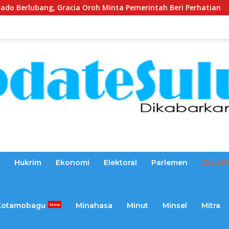
Oroh Minta Pemerintah Beri Perhatian
Dikawal Sejak 
Hukrim
Ekonomi
Elektoral
Parlemen
Olah R
Kotamobagu
Minahasa
Minut
Minsel
Mitra