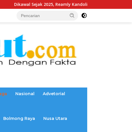
2025, Reamly Kandoli Sukses Realisasikan Aspirasi Warga. Angg
aga
Nasional
Advetorial
Bolmong Raya
Nusa Utara