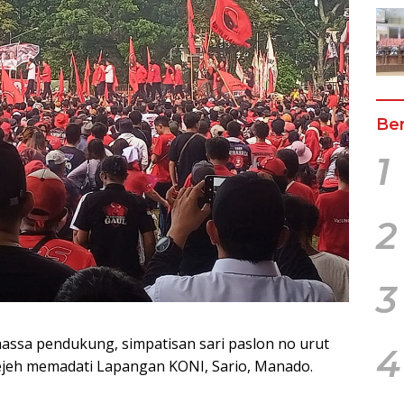
Ber
1
2
3
assa pendukung, simpatisan sari paslon no urut
4
ejeh memadati Lapangan KONI, Sario, Manado.