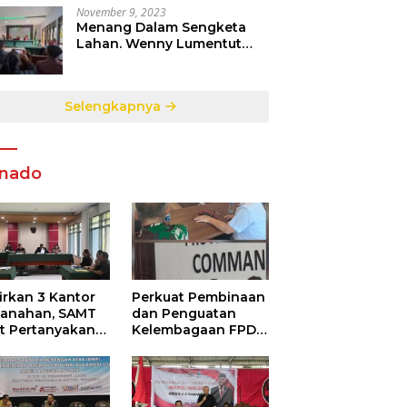
November 9, 2023
Menang Dalam Sengketa
Lahan. Wenny Lumentut
Pemilik Sah Tanah Objek
Sengketa di Talete Dua
Selengkapnya
nado
irkan 3 Kantor
Perkuat Pembinaan
tanahan, SAMT
dan Penguatan
ut Pertanyakan
Kelembagaan FPDR
utupan
Sulut-234 SC dan
ormasi
Bawaslu Gelar
ggunaan
Diskusi
garan Negara