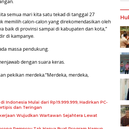
angan.
ta semua mari kita satu tekad di tanggal 27
Hu
k memilih calon-calon yang direkomendasikan oleh
ya baik di provinsi sampai di kabupaten dan kota,”
ir di kampanye.
epada massa pendukung.
menjawab dengan suara keras.
ngan pekikan merdeka.“Merdeka, merdeka,
i Indonesia Mulai dari Rp19.999.999, Hadirkan PC-
ertipis dan Teringan
kerjaan Wujudkan Wartawan Sejahtera Lewat
Dorong Pemprov Tak Hanya Buat Program Namun