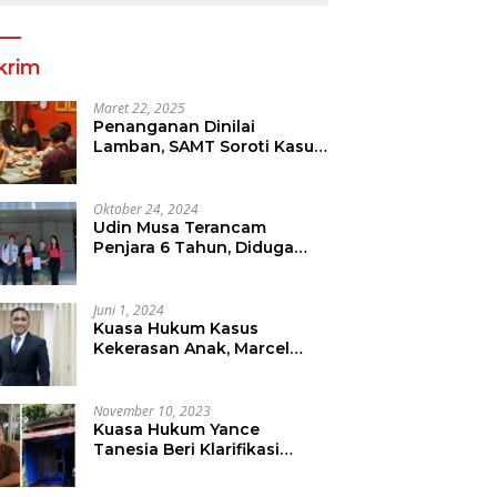
krim
Maret 22, 2025
Penanganan Dinilai
Lamban, SAMT Soroti Kasus
Tanah Yang Diduga
Libatkan Thomas Tampi
Oktober 24, 2024
Udin Musa Terancam
Penjara 6 Tahun, Diduga
Sebar Hoax Tentang
Perumda PD Pasar
Juni 1, 2024
Kuasa Hukum Kasus
Kekerasan Anak, Marcel
Mewengkang Tegaskan
Pelaku Berinisial CS Harus
Ditindak Sesuai Hukum
November 10, 2023
Berlaku
Kuasa Hukum Yance
Tanesia Beri Klarifikasi
Terkait Pemberitaan Oleh
Salah Satu Media