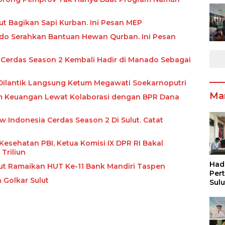
ut Bagikan Sapi Kurban. Ini Pesan MEP
do Serahkan Bantuan Hewan Qurban. Ini Pesan
Cerdas Season 2 Kembali Hadir di Manado Sebagai
 Dilantik Langsung Ketum Megawati Soekarnoputri
Ma
em Keuangan Lewat Kolaborasi dengan BPR Dana
Indonesia Cerdas Season 2 Di Sulut. Catat
Kesehatan PBI, Ketua Komisi IX DPR RI Bakal
Triliun
Had
kut Ramaikan HUT Ke-11 Bank Mandiri Taspen
Per
 Golkar Sulut
Sul
Pen
Inf
Pen
Ang