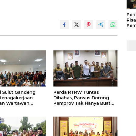
Peri
Risa
Pem
Kep
Kep
Man
202
 Sulut Gandeng
Perda RTRW Tuntas
tenagakerjaan
Dibahas, Pansus Dorong
an Wartawan
Pemprov Tak Hanya Buat
ra Lewat Sejumlah
Program Namun Harus
m
Support Anggaran