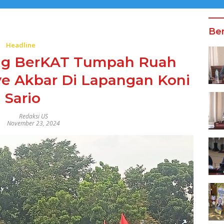
Ber
Headline
ng BerKAT Tumpah Ruah
 Akbar Di Lapangan Koni
Sario
Redaksi US
November 23, 2024