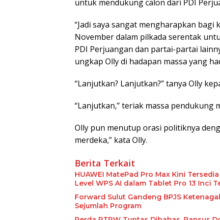
untuk mendukung calon dari PDI Perju
“Jadi saya sangat mengharapkan bagi ki
November dalam pilkada serentak untu
PDI Perjuangan dan partai-partai lainn
ungkap Olly di hadapan massa yang had
“Lanjutkan? Lanjutkan?” tanya Olly k
“Lanjutkan,” teriak massa pendukung 
Olly pun menutup orasi politiknya de
merdeka,” kata Olly.
Berita Terkait
HUAWEI MatePad Pro Max Kini Tersedia d
Level WPS AI dalam Tablet Pro 13 Inci T
Forward Sulut Gandeng BPJS Ketenaga
Sejumlah Program
Perda RTRW Tuntas Dibahas, Pansus 