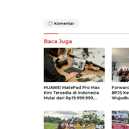
Komentar
Baca Juga
HUAWEI MatePad Pro Max
Forward
Kini Tersedia di Indonesia
BPJS Ke
Mulai dari Rp19.999.999,
Wujudk
Hadirkan PC-Level WPS AI
Sejahte
dalam Tablet Pro 13 Inci
Progra
Tertipis dan Teringan