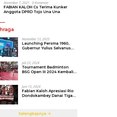
November 7, 2021
0 Komentar
FABIAN KALOH Cs Terima Kunker
Anggota DPRD Tojo Una Una
ahraga
November 13, 2025
Launching Persma 1960,
Gubernur Yulius Selvanus
Gelorakan Semangat
Sepakbola Di Bumi Nyiur
Melambai
Juli 23, 2024
Tournament Badminton
BSG Open III 2024 Kembali
dipertandingkan, Siap
Orbitkan Potensi Muda
Badminton SulutGo
Juni 15, 2024
Fabian Kaloh Apresiasi Rio
Dondokambey Danai Tiga
Pesepakbola Dini Ke Italy
Selengkapnya