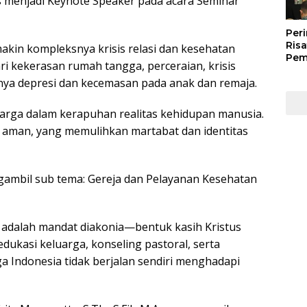
s menjadi Keynote Speaker pada acara Seminar
Peri
Risa
akin kompleksnya krisis relasi dan kesehatan
Pem
ri kekerasan rumah tangga, perceraian, krisis
Kep
nya depresi dan kecemasan pada anak dan remaja.
Kep
Man
202
uarga dalam kerapuhan realitas kehidupan manusia.
g aman, yang memulihkan martabat dan identitas
ambil sub tema: Gereja dan Pelayanan Kesehatan
 adalah mandat diakonia—bentuk kasih Kristus
dukasi keluarga, konseling pastoral, serta
 Indonesia tidak berjalan sendiri menghadapi