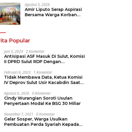
Diserap
Agustus 5, 2026
Amir Liputo Serap Aspirasi
Bersama Warga Korban
Kebakaran Pakowa
ita Popular
Juni 5, 2023
2 Komentar
Antisipasi ASF Masuk Di Sulut, Komisi
II DPRD Sulut RDP Dengan
Stakeholder. Ini Yang Disampaikan
Jems Tuuk
Februari 6, 2023
1 Komentar
Tidak Membawa Data, Ketua Komisi
IV Deprov Sulut Usir Kacabdin Saat
RDP
Agustus 6, 2026
0 Komentar
Cindy Wurangian Soroti Usulan
Penyertaan Modal Ke BSG 30 Miliar
November 7, 2021
0 Komentar
Gelar Sosper, Warga Usulkan
Pembuatan Perda Syariah Kepada
AYUB ALI