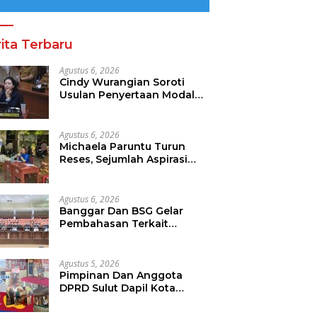
ita Terbaru
Agustus 6, 2026
Cindy Wurangian Soroti
Usulan Penyertaan Modal
Ke BSG 30 Miliar
Agustus 6, 2026
Michaela Paruntu Turun
Reses, Sejumlah Aspirasi
Masyarakat Diserap
Agustus 6, 2026
Banggar Dan BSG Gelar
Pembahasan Terkait
Rencana Penyertaan Modal
30 M Oleh Pemprov Sulut
Agustus 5, 2026
Pimpinan Dan Anggota
DPRD Sulut Dapil Kota
Manado Turun Reses.
Sejumlah Aspirasi Berhasil