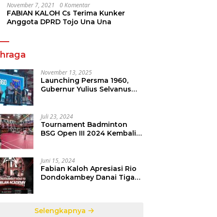
November 7, 2021
0 Komentar
FABIAN KALOH Cs Terima Kunker
Anggota DPRD Tojo Una Una
ahraga
November 13, 2025
Launching Persma 1960,
Gubernur Yulius Selvanus
Gelorakan Semangat
Sepakbola Di Bumi Nyiur
Melambai
Juli 23, 2024
Tournament Badminton
BSG Open III 2024 Kembali
dipertandingkan, Siap
Orbitkan Potensi Muda
Badminton SulutGo
Juni 15, 2024
Fabian Kaloh Apresiasi Rio
Dondokambey Danai Tiga
Pesepakbola Dini Ke Italy
Selengkapnya