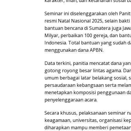
karakter, iman, dan ketahanan sosial b
Seminar ini diselenggarakan oleh Pani
resmi Natal Nasional 2025, selain bakt
bantuan bencana di Sumatera juga Jawa 
Milyar, perbaikan 100 gereja, dan bantua
Indonesia. Total bantuan yang sudah dan
menggunakan dana APBN.
Data terkini, panitia mencatat dana ya
gotong royong besar lintas agama. Dar
umum berbagai latar belakang sosial,
persaudaraan kebangsaan serta melamp
menetapkan komposisi penggunaan dan
penyelenggaraan acara.
Secara khusus, pelaksanaan seminar n
keagamaan, universitas, organisasi k
diharapkan mampu memberi pemetaan t