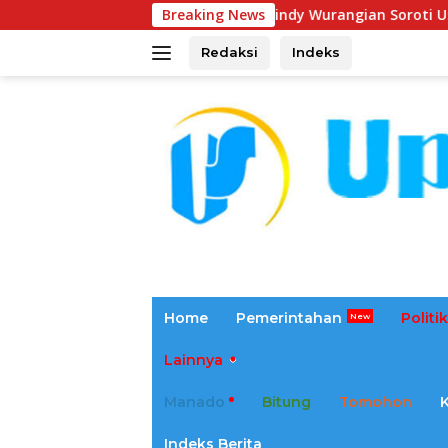
Langsung
Cindy Wurangian Soroti Usulan Penyertaan Mod
Breaking News
ke
konten
Redaksi
Indeks
tutup
Home
Pemerintahan
Politik
Lainnya
Manado
Bitung
Tomohon
Indeks Berita