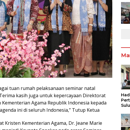
Ma
gai tuan rumah pelaksanaan seminar natal
 Terima kasih juga untuk kepercayaan Direktorat
Had
Per
n Kementerian Agama Republik Indonesia kepada
Sul
genda ini di seluruh Indonesia,” Tutup Ketua
Pen
Inf
Pen
t Kristen Kementerian Agama, Dr. Jeane Marie
Ang