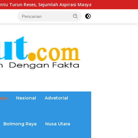
jumlah Aspirasi Masyarakat Diserap
Banggar Dan BSG G
aga
Nasional
Advetorial
Bolmong Raya
Nusa Utara