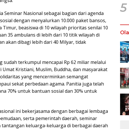
angsa.
5
tia Seminar Nasional sebagai bagian dari agenda
i sosial dengan menyalurkan 10.000 paket bansos,
Timur, beasiswa di 10 wilayah prioritas senilai 10
Ol
n 35 ambulans di lebih dari 10 titik wilayah di
 akan dibagi lebih dari 40 Milyar, tidak
ng sudah terkumpul mencapai Rp 62 miliar melalui
i Umat Kristiani, Muslim, Buddha, dan masyarakat
 solidaritas yang mencerminkan semangat
aui sekat perbedaan agama. Panitia juga telah
a 70% untuk bantuan sosial dan 30% untuk
asional ini bekerjasama dengan berbagai lembaga
epemudaan, serta pemerintah daerah, seminar
antangan keluarga-keluarga di berbagai daerah