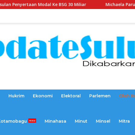
al Ke BSG 30 Miliar
Michaela Paruntu Turun Reses, Se
Hukrim
Ekonomi
Elektoral
Parlemen
Olah R
Kotamobagu
Minahasa
Minut
Minsel
Mitra