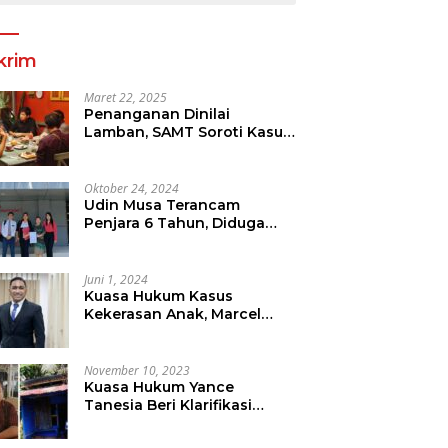
krim
Maret 22, 2025
Penanganan Dinilai
Lamban, SAMT Soroti Kasus
Tanah Yang Diduga
Libatkan Thomas Tampi
Oktober 24, 2024
Udin Musa Terancam
Penjara 6 Tahun, Diduga
Sebar Hoax Tentang
Perumda PD Pasar
Juni 1, 2024
Kuasa Hukum Kasus
Kekerasan Anak, Marcel
Mewengkang Tegaskan
Pelaku Berinisial CS Harus
Ditindak Sesuai Hukum
November 10, 2023
Berlaku
Kuasa Hukum Yance
Tanesia Beri Klarifikasi
Terkait Pemberitaan Oleh
Salah Satu Media