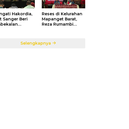
ngati Hakordia,
Reses di Kelurahan
t Sanger Beri
Mapanget Barat,
bekalan
Reza Rumambi
ada Para
Banjir Aspirasi
sek Penerima
Warga
faat DAK TA.
Selengkapnya
5