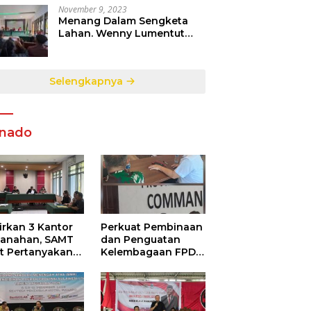
November 9, 2023
Menang Dalam Sengketa
Lahan. Wenny Lumentut
Pemilik Sah Tanah Objek
Sengketa di Talete Dua
Selengkapnya
nado
irkan 3 Kantor
Perkuat Pembinaan
tanahan, SAMT
dan Penguatan
ut Pertanyakan
Kelembagaan FPDR
utupan
Sulut-234 SC dan
ormasi
Bawaslu Gelar
ggunaan
Diskusi
garan Negara