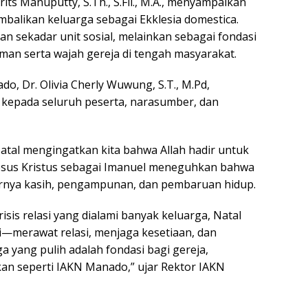
its Manuputty, S.Th., S.Fil., M.A., menyampaikan
alikan keluarga sebagai Ekklesia domestica.
 sekadar unit sosial, melainkan sebagai fondasi
man serta wajah gereja di tengah masyarakat.
o, Dr. Olivia Cherly Wuwung, S.T., M.Pd,
kepada seluruh peserta, narasumber, dan
al mengingatkan kita bahwa Allah hadir untuk
esus Kristus sebagai Imanuel meneguhkan bahwa
hirnya kasih, pengampunan, dan pembaruan hidup.
risis relasi yang dialami banyak keluarga, Natal
hi—merawat relasi, menjaga kesetiaan, dan
 yang pulih adalah fondasi bagi gereja,
an seperti IAKN Manado,” ujar Rektor IAKN