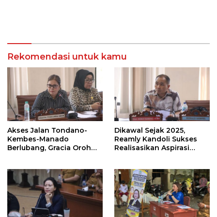
Rekomendasi untuk kamu
Akses Jalan Tondano-
Dikawal Sejak 2025,
Kembes-Manado
Reamly Kandoli Sukses
Berlubang, Gracia Oroh
Realisasikan Aspirasi
Minta Pemerintah Beri
Warga. Anggaran
Perhatian
Perbaikan Jalan Dikucur
Tahun Depan