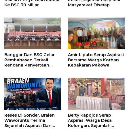
Ke BSG 30 Miliar
Masyarakat Diserap
Banggar Dan BSG Gelar
Amir Liputo Serap Aspirasi
Pembahasan Terkait
Bersama Warga Korban
Rencana Penyertaan
Kebakaran Pakowa
Modal 30 M Oleh Pemprov
Sulut
Reses Di Sonder, Braien
Berty Kapojos Serap
Waworuntu Terima
Aspirasi Warga Desa
Sejumlah Aspirasi Dan
Kolongan. Sejumlah