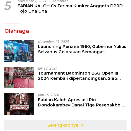
5
November 7, 2021
0 Komentar
FABIAN KALOH Cs Terima Kunker Anggota DPRD
Tojo Una Una
Olahraga
November 13, 2025
Launching Persma 1960, Gubernur Yulius
Selvanus Gelorakan Semangat
Sepakbola Di Bumi Nyiur Melambai
Juli 23, 2024
Tournament Badminton BSG Open III
2024 Kembali dipertandingkan, Siap
Orbitkan Potensi Muda Badminton
SulutGo
Juni 15, 2024
Fabian Kaloh Apresiasi Rio
Dondokambey Danai Tiga Pesepakbola
Dini Ke Italy
Selengkapnya