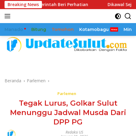
Langsung
merintah Beri Perhatian
Breaking News
Dikawal Sejak 2025, Reamly K
ke
konten
Manado
Bitung
Tomohon
Kotamobagu
Mina
Beranda
Parlemen
Parlemen
Tegak Lurus, Golkar Sulut
Menunggu Jadwal Musda Dari
DPP PG
Redaksi US