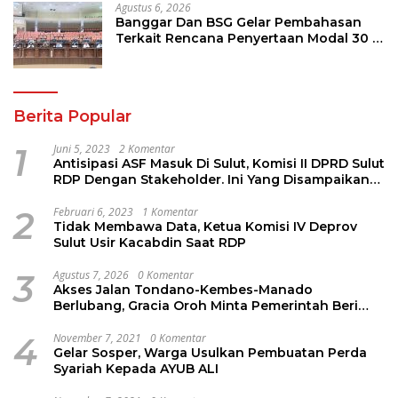
Agustus 6, 2026
Banggar Dan BSG Gelar Pembahasan
Terkait Rencana Penyertaan Modal 30 M
Oleh Pemprov Sulut
Berita Popular
1
Juni 5, 2023
2 Komentar
Antisipasi ASF Masuk Di Sulut, Komisi II DPRD Sulut
RDP Dengan Stakeholder. Ini Yang Disampaikan
Jems Tuuk
2
Februari 6, 2023
1 Komentar
Tidak Membawa Data, Ketua Komisi IV Deprov
Sulut Usir Kacabdin Saat RDP
3
Agustus 7, 2026
0 Komentar
Akses Jalan Tondano-Kembes-Manado
Berlubang, Gracia Oroh Minta Pemerintah Beri
Perhatian
4
November 7, 2021
0 Komentar
Gelar Sosper, Warga Usulkan Pembuatan Perda
Syariah Kepada AYUB ALI