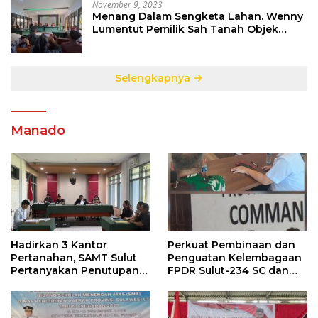
November 9, 2023
Menang Dalam Sengketa Lahan. Wenny
Lumentut Pemilik Sah Tanah Objek
Sengketa di Talete Dua
Selengkapnya
Manado
Hadirkan 3 Kantor
Perkuat Pembinaan dan
Pertanahan, SAMT Sulut
Penguatan Kelembagaan
Pertanyakan Penutupan
FPDR Sulut-234 SC dan
Informasi Penggunaan
Bawaslu Gelar Diskusi
Anggaran Negara