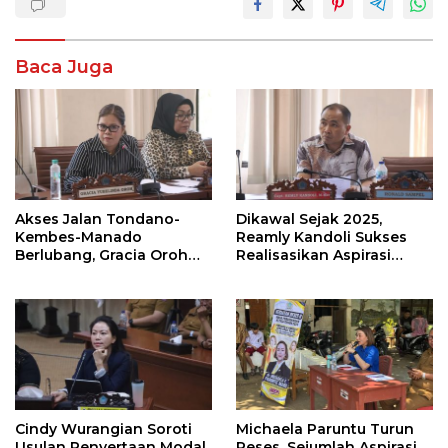
Baca Juga
Akses Jalan Tondano-
Dikawal Sejak 2025,
Kembes-Manado
Reamly Kandoli Sukses
Berlubang, Gracia Oroh
Realisasikan Aspirasi
Minta Pemerintah Beri
Warga. Anggaran
Perhatian
Perbaikan Jalan Dikucur
Tahun Depan
Cindy Wurangian Soroti
Michaela Paruntu Turun
Usulan Penyertaan Modal
Reses, Sejumlah Aspirasi