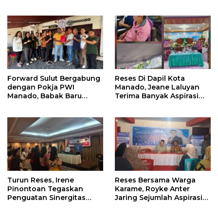
Salurkan Bantuan Bagi
Persoalan Diangkat
Lansia
Forward Sulut Bergabung
Reses Di Dapil Kota
dengan Pokja PWI
Manado, Jeane Laluyan
Manado, Babak Baru
Terima Banyak Aspirasi
Profesionalisme
Warga
Wartawan DPRD
Turun Reses, Irene
Reses Bersama Warga
Pinontoan Tegaskan
Karame, Royke Anter
Penguatan Sinergitas
Jaring Sejumlah Aspirasi
Pemkot Dengan
Warga
Masyarakat