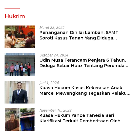
Hukrim
Maret 22, 2025
Penanganan Dinilai Lamban, SAMT
Soroti Kasus Tanah Yang Diduga
Libatkan Thomas Tampi
Oktober 24, 2024
Udin Musa Terancam Penjara 6 Tahun,
Diduga Sebar Hoax Tentang Perumda
PD Pasar
Juni 1, 2024
Kuasa Hukum Kasus Kekerasan Anak,
Marcel Mewengkang Tegaskan Pelaku
Berinisial CS Harus Ditindak Sesuai
Hukum Berlaku
November 10, 2023
Kuasa Hukum Yance Tanesia Beri
Klarifikasi Terkait Pemberitaan Oleh
Salah Satu Media