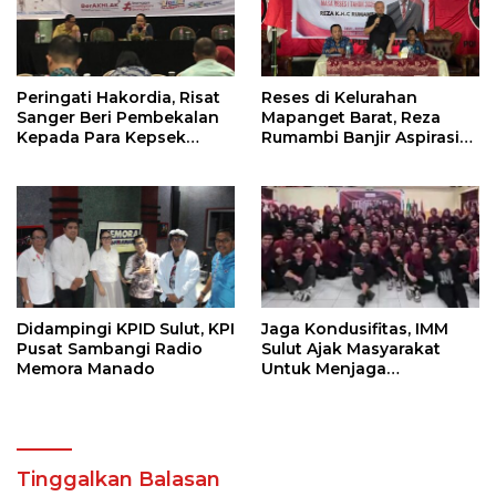
Peringati Hakordia, Risat
Reses di Kelurahan
Sanger Beri Pembekalan
Mapanget Barat, Reza
Kepada Para Kepsek
Rumambi Banjir Aspirasi
Penerima Manfaat DAK
Warga
TA. 2025
Didampingi KPID Sulut, KPI
Jaga Kondusifitas, IMM
Pusat Sambangi Radio
Sulut Ajak Masyarakat
Memora Manado
Untuk Menjaga
Kamtibmas Di Nyiur
Melambai
Tinggalkan Balasan