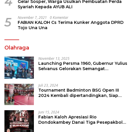
4
Gelar Sosper, Warga Usulkan Pembuatan Perda
Syariah Kepada AYUB ALI
5
November 7, 2021
0 Komentar
FABIAN KALOH Cs Terima Kunker Anggota DPRD
Tojo Una Una
Olahraga
November 13, 2025
Launching Persma 1960, Gubernur Yulius
Selvanus Gelorakan Semangat
Sepakbola Di Bumi Nyiur Melambai
Juli 23, 2024
Tournament Badminton BSG Open III
2024 Kembali dipertandingkan, Siap
Orbitkan Potensi Muda Badminton
SulutGo
Juni 15, 2024
Fabian Kaloh Apresiasi Rio
Dondokambey Danai Tiga Pesepakbola
Dini Ke Italy