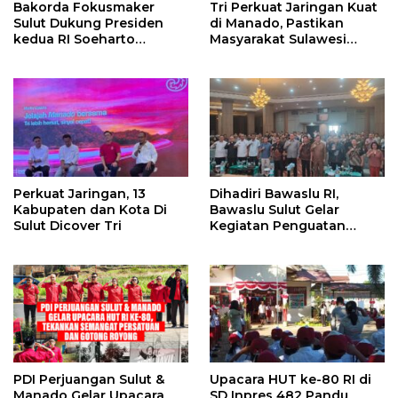
Bakorda Fokusmaker
Tri Perkuat Jaringan Kuat
Sulut Dukung Presiden
di Manado, Pastikan
kedua RI Soeharto
Masyarakat Sulawesi
Sebagai Pahlawan
Utara Hingga ke Pelosok
Nasional
Nikmati Pengalaman
Digital Terbaik
Perkuat Jaringan, 13
Dihadiri Bawaslu RI,
Kabupaten dan Kota Di
Bawaslu Sulut Gelar
Sulut Dicover Tri
Kegiatan Penguatan
Kelembagaan
PDI Perjuangan Sulut &
Upacara HUT ke-80 RI di
Manado Gelar Upacara
SD Inpres 482 Pandu