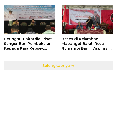
Informasi Penggunaan
Bawaslu Gelar Diskusi
Anggaran Negara
Peringati Hakordia, Risat
Reses di Kelurahan
Sanger Beri Pembekalan
Mapanget Barat, Reza
Kepada Para Kepsek
Rumambi Banjir Aspirasi
Penerima Manfaat DAK
Warga
TA. 2025
Selengkapnya