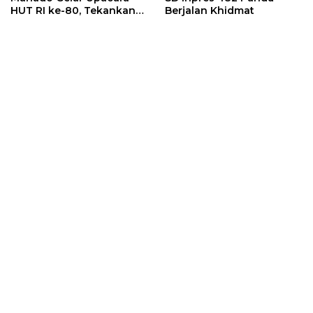
HUT RI ke-80, Tekankan
Berjalan Khidmat
Semangat Persatuan dan
Gotong Royong