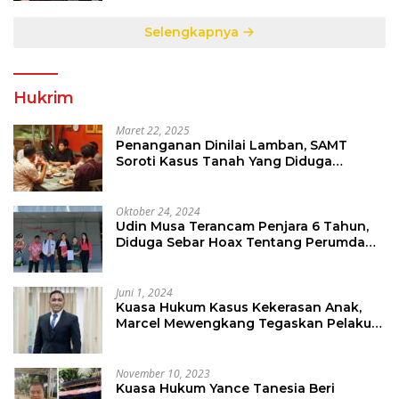
Selengkapnya
Hukrim
Maret 22, 2025
Penanganan Dinilai Lamban, SAMT
Soroti Kasus Tanah Yang Diduga
Libatkan Thomas Tampi
Oktober 24, 2024
Udin Musa Terancam Penjara 6 Tahun,
Diduga Sebar Hoax Tentang Perumda
PD Pasar
Juni 1, 2024
Kuasa Hukum Kasus Kekerasan Anak,
Marcel Mewengkang Tegaskan Pelaku
Berinisial CS Harus Ditindak Sesuai
Hukum Berlaku
November 10, 2023
Kuasa Hukum Yance Tanesia Beri