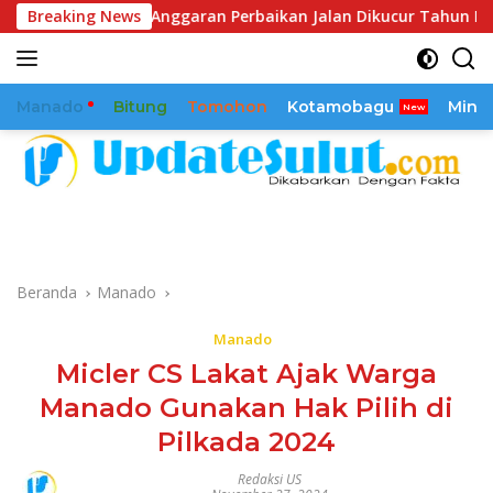
Langsung
ga. Anggaran Perbaikan Jalan Dikucur Tahun Depan
Breaking News
Cind
ke
konten
Manado
Bitung
Tomohon
Kotamobagu
Mina
Beranda
Manado
Manado
Micler CS Lakat Ajak Warga
Manado Gunakan Hak Pilih di
Pilkada 2024
Redaksi US