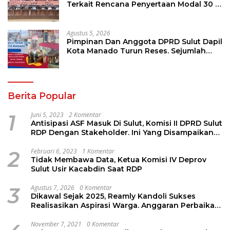
Terkait Rencana Penyertaan Modal 30 M
Oleh Pemprov Sulut
Agustus 5, 2026
Pimpinan Dan Anggota DPRD Sulut Dapil
Kota Manado Turun Reses. Sejumlah
Aspirasi Berhasil Diserap
Berita Popular
1
Juni 5, 2023
2 Komentar
Antisipasi ASF Masuk Di Sulut, Komisi II DPRD Sulut
RDP Dengan Stakeholder. Ini Yang Disampaikan
Jems Tuuk
2
Februari 6, 2023
1 Komentar
Tidak Membawa Data, Ketua Komisi IV Deprov
Sulut Usir Kacabdin Saat RDP
3
Agustus 7, 2026
0 Komentar
Dikawal Sejak 2025, Reamly Kandoli Sukses
Realisasikan Aspirasi Warga. Anggaran Perbaikan
Jalan Dikucur Tahun Depan
November 7, 2021
0 Komentar