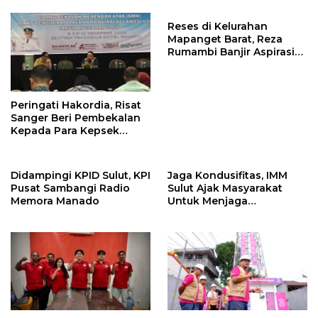
Anggaran Negara
Reses di Kelurahan
Mapanget Barat, Reza
Rumambi Banjir Aspirasi
Warga
Peringati Hakordia, Risat
Sanger Beri Pembekalan
Kepada Para Kepsek
Penerima Manfaat DAK
TA. 2025
Didampingi KPID Sulut, KPI
Jaga Kondusifitas, IMM
Pusat Sambangi Radio
Sulut Ajak Masyarakat
Memora Manado
Untuk Menjaga
Kamtibmas Di Nyiur
Melambai