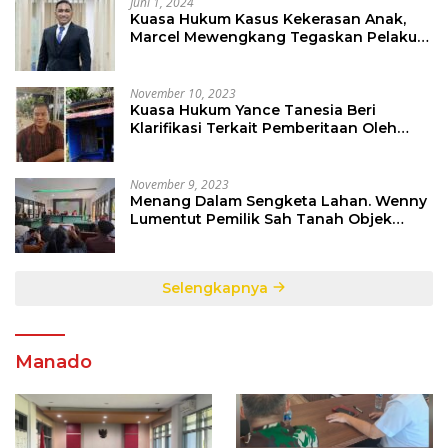
Juni 1, 2024
Kuasa Hukum Kasus Kekerasan Anak,
Marcel Mewengkang Tegaskan Pelaku
Berinisial CS Harus Ditindak Sesuai
Hukum Berlaku
November 10, 2023
Kuasa Hukum Yance Tanesia Beri
Klarifikasi Terkait Pemberitaan Oleh
Salah Satu Media
November 9, 2023
Menang Dalam Sengketa Lahan. Wenny
Lumentut Pemilik Sah Tanah Objek
Sengketa di Talete Dua
Selengkapnya
Manado