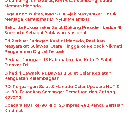
Didampingi KPID Sulut, KPI Pusat Sambangi Radio
Memora Manado
Jaga Kondusifitas, IMM Sulut Ajak Masyarakat Untuk
Menjaga Kamtibmas Di Nyiur Melambai
Bakorda Fokusmaker Sulut Dukung Presiden kedua RI
Soeharto Sebagai Pahlawan Nasional
Tri Perkuat Jaringan Kuat di Manado, Pastikan
Masyarakat Sulawesi Utara Hingga ke Pelosok Nikmati
Pengalaman Digital Terbaik
Perkuat Jaringan, 13 Kabupaten dan Kota Di Sulut
Dicover Tri
Dihadiri Bawaslu RI, Bawaslu Sulut Gelar Kegiatan
Penguatan Kelembagaan
PDI Perjuangan Sulut & Manado Gelar Upacara HUT RI
ke-80, Tekankan Semangat Persatuan dan Gotong
Royong
Upacara HUT ke-80 RI di SD Inpres 482 Pandu Berjalan
Khidmat