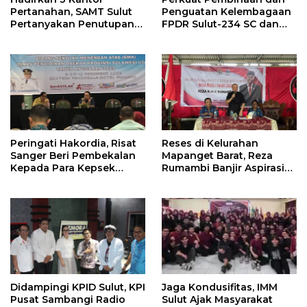
Pertanahan, SAMT Sulut
Penguatan Kelembagaan
Pertanyakan Penutupan
FPDR Sulut-234 SC dan
Informasi Penggunaan
Bawaslu Gelar Diskusi
Anggaran Negara
Peringati Hakordia, Risat
Reses di Kelurahan
Sanger Beri Pembekalan
Mapanget Barat, Reza
Kepada Para Kepsek
Rumambi Banjir Aspirasi
Penerima Manfaat DAK
Warga
TA. 2025
Didampingi KPID Sulut, KPI
Jaga Kondusifitas, IMM
Pusat Sambangi Radio
Sulut Ajak Masyarakat