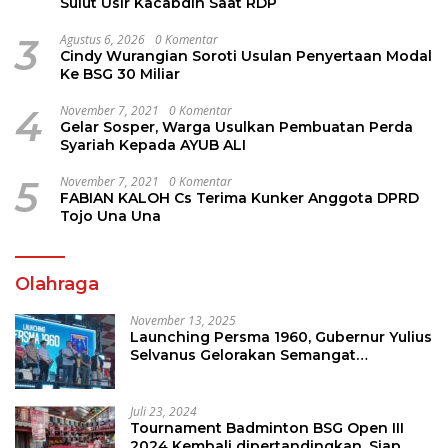
Sulut Usir Kacabdin Saat RDP
3
Agustus 6, 2026
0 Komentar
Cindy Wurangian Soroti Usulan Penyertaan Modal
Ke BSG 30 Miliar
4
November 7, 2021
0 Komentar
Gelar Sosper, Warga Usulkan Pembuatan Perda
Syariah Kepada AYUB ALI
5
November 7, 2021
0 Komentar
FABIAN KALOH Cs Terima Kunker Anggota DPRD
Tojo Una Una
Olahraga
November 13, 2025
Launching Persma 1960, Gubernur Yulius
Selvanus Gelorakan Semangat
Sepakbola Di Bumi Nyiur Melambai
Juli 23, 2024
Tournament Badminton BSG Open III
2024 Kembali dipertandingkan, Siap