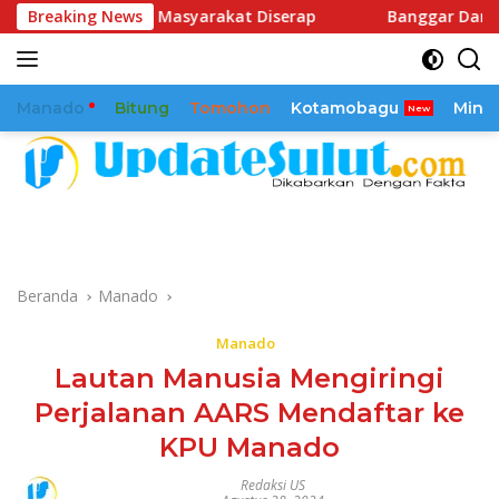
Langsung
rasi Masyarakat Diserap
Breaking News
Banggar Dan BSG Gelar Pembah
ke
konten
Manado
Bitung
Tomohon
Kotamobagu
Mina
Beranda
Manado
Manado
Lautan Manusia Mengiringi
Perjalanan AARS Mendaftar ke
KPU Manado
Redaksi US