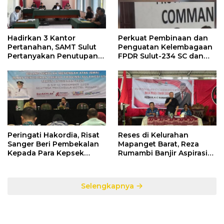
Hadirkan 3 Kantor
Perkuat Pembinaan dan
Pertanahan, SAMT Sulut
Penguatan Kelembagaan
Pertanyakan Penutupan
FPDR Sulut-234 SC dan
Informasi Penggunaan
Bawaslu Gelar Diskusi
Anggaran Negara
Peringati Hakordia, Risat
Reses di Kelurahan
Sanger Beri Pembekalan
Mapanget Barat, Reza
Kepada Para Kepsek
Rumambi Banjir Aspirasi
Penerima Manfaat DAK
Warga
TA. 2025
Selengkapnya