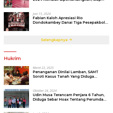
Orbitkan Potensi Muda Badminton
SulutGo
Juni 15, 2024
Fabian Kaloh Apresiasi Rio
Dondokambey Danai Tiga Pesepakbola
Dini Ke Italy
Selengkapnya
Hukrim
Maret 22, 2025
Penanganan Dinilai Lamban, SAMT
Soroti Kasus Tanah Yang Diduga
Libatkan Thomas Tampi
Oktober 24, 2024
Udin Musa Terancam Penjara 6 Tahun,
Diduga Sebar Hoax Tentang Perumda
PD Pasar