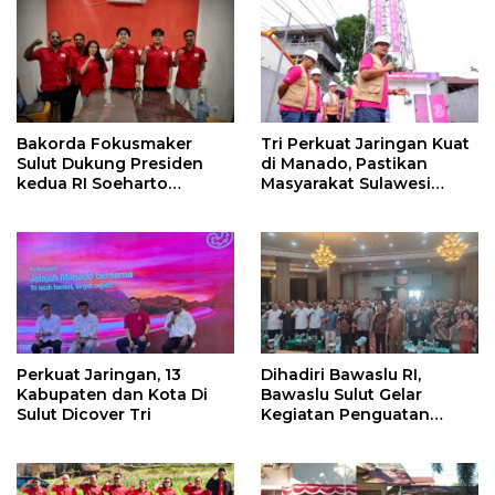
Bakorda Fokusmaker
Tri Perkuat Jaringan Kuat
Sulut Dukung Presiden
di Manado, Pastikan
kedua RI Soeharto
Masyarakat Sulawesi
Sebagai Pahlawan
Utara Hingga ke Pelosok
Nasional
Nikmati Pengalaman
Digital Terbaik
Perkuat Jaringan, 13
Dihadiri Bawaslu RI,
Kabupaten dan Kota Di
Bawaslu Sulut Gelar
Sulut Dicover Tri
Kegiatan Penguatan
Kelembagaan