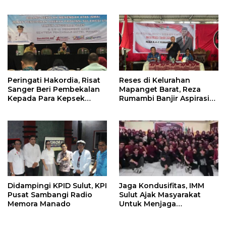
Informasi Penggunaan
Bawaslu Gelar Diskusi
Anggaran Negara
Peringati Hakordia, Risat
Reses di Kelurahan
Sanger Beri Pembekalan
Mapanget Barat, Reza
Kepada Para Kepsek
Rumambi Banjir Aspirasi
Penerima Manfaat DAK
Warga
TA. 2025
Didampingi KPID Sulut, KPI
Jaga Kondusifitas, IMM
Pusat Sambangi Radio
Sulut Ajak Masyarakat
Memora Manado
Untuk Menjaga
Kamtibmas Di Nyiur
Melambai