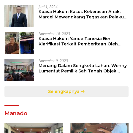
Juni 1, 2024
Kuasa Hukum Kasus Kekerasan Anak,
Marcel Mewengkang Tegaskan Pelaku
Berinisial CS Harus Ditindak Sesuai
Hukum Berlaku
November 10, 2023
Kuasa Hukum Yance Tanesia Beri
Klarifikasi Terkait Pemberitaan Oleh
Salah Satu Media
November 9, 2023
Menang Dalam Sengketa Lahan. Wenny
Lumentut Pemilik Sah Tanah Objek
Sengketa di Talete Dua
Selengkapnya
Manado