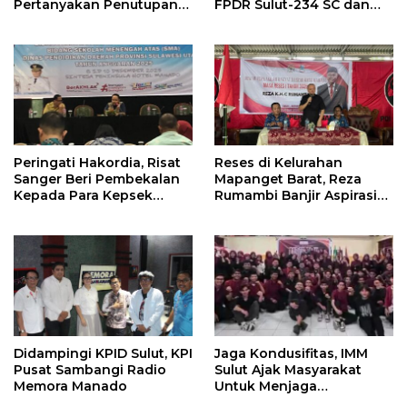
Pertanyakan Penutupan
FPDR Sulut-234 SC dan
Informasi Penggunaan
Bawaslu Gelar Diskusi
Anggaran Negara
Peringati Hakordia, Risat
Reses di Kelurahan
Sanger Beri Pembekalan
Mapanget Barat, Reza
Kepada Para Kepsek
Rumambi Banjir Aspirasi
Penerima Manfaat DAK
Warga
TA. 2025
Didampingi KPID Sulut, KPI
Jaga Kondusifitas, IMM
Pusat Sambangi Radio
Sulut Ajak Masyarakat
Memora Manado
Untuk Menjaga
Kamtibmas Di Nyiur