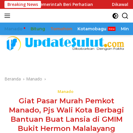
Langsung
 Pemerintah Beri Perhatian
Breaking News
Dikawal Sejak 2025, Reaml
ke
konten
Manado
Bitung
Tomohon
Kotamobagu
Mina
Beranda
Manado
Manado
Giat Pasar Murah Pemkot
Manado, Pjs Wali Kota Berbagi
Bantuan Buat Lansia di GMIM
Bukit Hermon Malalayang