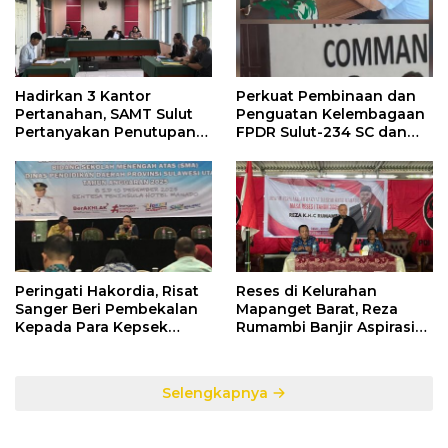
Hadirkan 3 Kantor
Perkuat Pembinaan dan
Pertanahan, SAMT Sulut
Penguatan Kelembagaan
Pertanyakan Penutupan
FPDR Sulut-234 SC dan
Informasi Penggunaan
Bawaslu Gelar Diskusi
Anggaran Negara
Peringati Hakordia, Risat
Reses di Kelurahan
Sanger Beri Pembekalan
Mapanget Barat, Reza
Kepada Para Kepsek
Rumambi Banjir Aspirasi
Penerima Manfaat DAK
Warga
TA. 2025
Selengkapnya