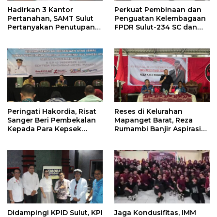
Hadirkan 3 Kantor
Perkuat Pembinaan dan
Pertanahan, SAMT Sulut
Penguatan Kelembagaan
Pertanyakan Penutupan
FPDR Sulut-234 SC dan
Informasi Penggunaan
Bawaslu Gelar Diskusi
Anggaran Negara
Peringati Hakordia, Risat
Reses di Kelurahan
Sanger Beri Pembekalan
Mapanget Barat, Reza
Kepada Para Kepsek
Rumambi Banjir Aspirasi
Penerima Manfaat DAK
Warga
TA. 2025
Didampingi KPID Sulut, KPI
Jaga Kondusifitas, IMM