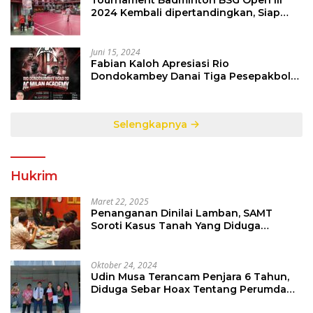
Tournament Badminton BSG Open III
2024 Kembali dipertandingkan, Siap
Orbitkan Potensi Muda Badminton
SulutGo
Juni 15, 2024
Fabian Kaloh Apresiasi Rio
Dondokambey Danai Tiga Pesepakbola
Dini Ke Italy
Selengkapnya
Hukrim
Maret 22, 2025
Penanganan Dinilai Lamban, SAMT
Soroti Kasus Tanah Yang Diduga
Libatkan Thomas Tampi
Oktober 24, 2024
Udin Musa Terancam Penjara 6 Tahun,
Diduga Sebar Hoax Tentang Perumda
PD Pasar