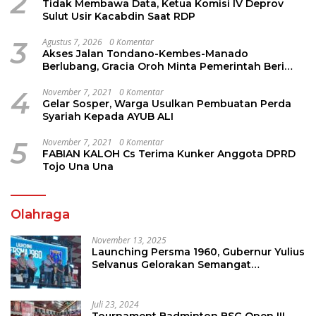
2
Tidak Membawa Data, Ketua Komisi IV Deprov
Sulut Usir Kacabdin Saat RDP
3
Agustus 7, 2026
0 Komentar
Akses Jalan Tondano-Kembes-Manado
Berlubang, Gracia Oroh Minta Pemerintah Beri
Perhatian
4
November 7, 2021
0 Komentar
Gelar Sosper, Warga Usulkan Pembuatan Perda
Syariah Kepada AYUB ALI
5
November 7, 2021
0 Komentar
FABIAN KALOH Cs Terima Kunker Anggota DPRD
Tojo Una Una
Olahraga
November 13, 2025
Launching Persma 1960, Gubernur Yulius
Selvanus Gelorakan Semangat
Sepakbola Di Bumi Nyiur Melambai
Juli 23, 2024