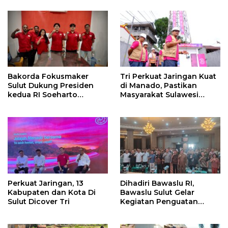
Melambai
Bakorda Fokusmaker
Tri Perkuat Jaringan Kuat
Sulut Dukung Presiden
di Manado, Pastikan
kedua RI Soeharto
Masyarakat Sulawesi
Sebagai Pahlawan
Utara Hingga ke Pelosok
Nasional
Nikmati Pengalaman
Digital Terbaik
Perkuat Jaringan, 13
Dihadiri Bawaslu RI,
Kabupaten dan Kota Di
Bawaslu Sulut Gelar
Sulut Dicover Tri
Kegiatan Penguatan
Kelembagaan