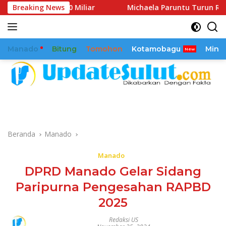
Langsung
 BSG 30 Miliar
Breaking News
Michaela Paruntu Turun Reses, Sejumla
ke
konten
Manado
Bitung
Tomohon
Kotamobagu
Mina
Beranda
Manado
Manado
DPRD Manado Gelar Sidang
Paripurna Pengesahan RAPBD
2025
Redaksi US