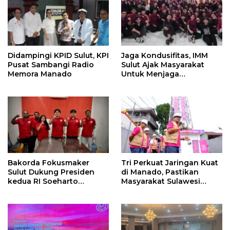
Didampingi KPID Sulut, KPI
Jaga Kondusifitas, IMM
Pusat Sambangi Radio
Sulut Ajak Masyarakat
Memora Manado
Untuk Menjaga
Kamtibmas Di Nyiur
Melambai
Bakorda Fokusmaker
Tri Perkuat Jaringan Kuat
Sulut Dukung Presiden
di Manado, Pastikan
kedua RI Soeharto
Masyarakat Sulawesi
Sebagai Pahlawan
Utara Hingga ke Pelosok
Nasional
Nikmati Pengalaman
Digital Terbaik