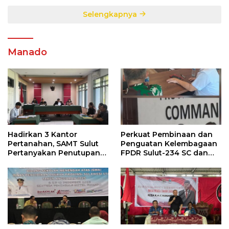
Selengkapnya
Manado
Hadirkan 3 Kantor
Perkuat Pembinaan dan
Pertanahan, SAMT Sulut
Penguatan Kelembagaan
Pertanyakan Penutupan
FPDR Sulut-234 SC dan
Informasi Penggunaan
Bawaslu Gelar Diskusi
Anggaran Negara