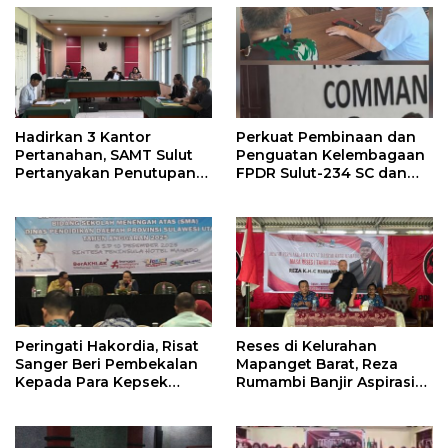
Hadirkan 3 Kantor
Perkuat Pembinaan dan
Pertanahan, SAMT Sulut
Penguatan Kelembagaan
Pertanyakan Penutupan
FPDR Sulut-234 SC dan
Informasi Penggunaan
Bawaslu Gelar Diskusi
Anggaran Negara
Peringati Hakordia, Risat
Reses di Kelurahan
Sanger Beri Pembekalan
Mapanget Barat, Reza
Kepada Para Kepsek
Rumambi Banjir Aspirasi
Penerima Manfaat DAK
Warga
TA. 2025