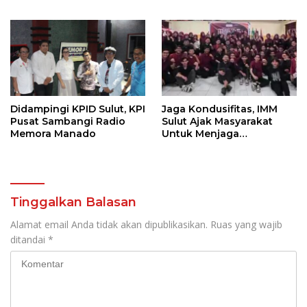
Penerima Manfaat DAK
Warga
TA. 2025
Didampingi KPID Sulut, KPI
Jaga Kondusifitas, IMM
Pusat Sambangi Radio
Sulut Ajak Masyarakat
Memora Manado
Untuk Menjaga
Kamtibmas Di Nyiur
Melambai
Tinggalkan Balasan
Alamat email Anda tidak akan dipublikasikan.
Ruas yang wajib
ditandai
*