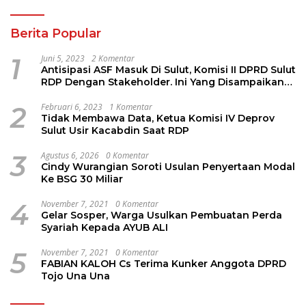
Berita Popular
1
Juni 5, 2023
2 Komentar
Antisipasi ASF Masuk Di Sulut, Komisi II DPRD Sulut
RDP Dengan Stakeholder. Ini Yang Disampaikan
Jems Tuuk
2
Februari 6, 2023
1 Komentar
Tidak Membawa Data, Ketua Komisi IV Deprov
Sulut Usir Kacabdin Saat RDP
3
Agustus 6, 2026
0 Komentar
Cindy Wurangian Soroti Usulan Penyertaan Modal
Ke BSG 30 Miliar
4
November 7, 2021
0 Komentar
Gelar Sosper, Warga Usulkan Pembuatan Perda
Syariah Kepada AYUB ALI
5
November 7, 2021
0 Komentar
FABIAN KALOH Cs Terima Kunker Anggota DPRD
Tojo Una Una