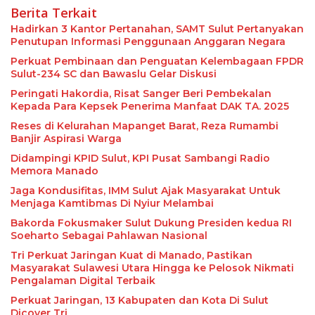
Berita Terkait
Hadirkan 3 Kantor Pertanahan, SAMT Sulut Pertanyakan
Penutupan Informasi Penggunaan Anggaran Negara
Perkuat Pembinaan dan Penguatan Kelembagaan FPDR
Sulut-234 SC dan Bawaslu Gelar Diskusi
Peringati Hakordia, Risat Sanger Beri Pembekalan
Kepada Para Kepsek Penerima Manfaat DAK TA. 2025
Reses di Kelurahan Mapanget Barat, Reza Rumambi
Banjir Aspirasi Warga
Didampingi KPID Sulut, KPI Pusat Sambangi Radio
Memora Manado
Jaga Kondusifitas, IMM Sulut Ajak Masyarakat Untuk
Menjaga Kamtibmas Di Nyiur Melambai
Bakorda Fokusmaker Sulut Dukung Presiden kedua RI
Soeharto Sebagai Pahlawan Nasional
Tri Perkuat Jaringan Kuat di Manado, Pastikan
Masyarakat Sulawesi Utara Hingga ke Pelosok Nikmati
Pengalaman Digital Terbaik
Perkuat Jaringan, 13 Kabupaten dan Kota Di Sulut
Dicover Tri