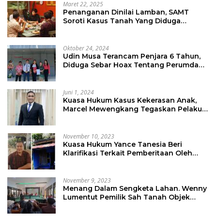
Maret 22, 2025
Penanganan Dinilai Lamban, SAMT
Soroti Kasus Tanah Yang Diduga
Libatkan Thomas Tampi
Oktober 24, 2024
Udin Musa Terancam Penjara 6 Tahun,
Diduga Sebar Hoax Tentang Perumda
PD Pasar
Juni 1, 2024
Kuasa Hukum Kasus Kekerasan Anak,
Marcel Mewengkang Tegaskan Pelaku
Berinisial CS Harus Ditindak Sesuai
Hukum Berlaku
November 10, 2023
Kuasa Hukum Yance Tanesia Beri
Klarifikasi Terkait Pemberitaan Oleh
Salah Satu Media
November 9, 2023
Menang Dalam Sengketa Lahan. Wenny
Lumentut Pemilik Sah Tanah Objek
Sengketa di Talete Dua