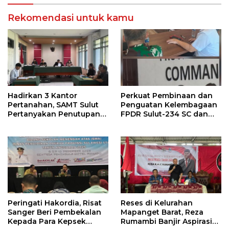
Rekomendasi untuk kamu
Hadirkan 3 Kantor
Perkuat Pembinaan dan
Pertanahan, SAMT Sulut
Penguatan Kelembagaan
Pertanyakan Penutupan
FPDR Sulut-234 SC dan
Informasi Penggunaan
Bawaslu Gelar Diskusi
Anggaran Negara
Peringati Hakordia, Risat
Reses di Kelurahan
Sanger Beri Pembekalan
Mapanget Barat, Reza
Kepada Para Kepsek
Rumambi Banjir Aspirasi