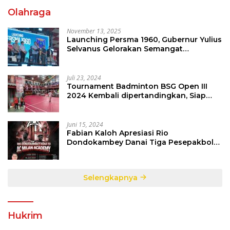
Olahraga
November 13, 2025
Launching Persma 1960, Gubernur Yulius
Selvanus Gelorakan Semangat
Sepakbola Di Bumi Nyiur Melambai
Juli 23, 2024
Tournament Badminton BSG Open III
2024 Kembali dipertandingkan, Siap
Orbitkan Potensi Muda Badminton
SulutGo
Juni 15, 2024
Fabian Kaloh Apresiasi Rio
Dondokambey Danai Tiga Pesepakbola
Dini Ke Italy
Selengkapnya
Hukrim