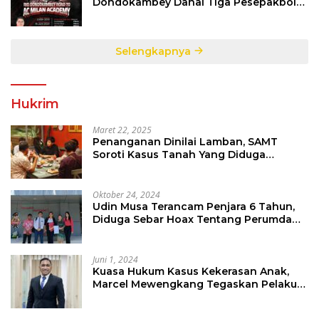
Dondokambey Danai Tiga Pesepakbola
Dini Ke Italy
Selengkapnya
Hukrim
Maret 22, 2025
Penanganan Dinilai Lamban, SAMT
Soroti Kasus Tanah Yang Diduga
Libatkan Thomas Tampi
Oktober 24, 2024
Udin Musa Terancam Penjara 6 Tahun,
Diduga Sebar Hoax Tentang Perumda
PD Pasar
Juni 1, 2024
Kuasa Hukum Kasus Kekerasan Anak,
Marcel Mewengkang Tegaskan Pelaku
Berinisial CS Harus Ditindak Sesuai
Hukum Berlaku