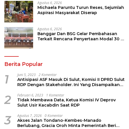
Agustus 6, 2026
Michaela Paruntu Turun Reses, Sejumlah
Aspirasi Masyarakat Diserap
Agustus 6, 2026
Banggar Dan BSG Gelar Pembahasan
Terkait Rencana Penyertaan Modal 30 M
Oleh Pemprov Sulut
Berita Popular
1
Juni 5, 2023
2 Komentar
Antisipasi ASF Masuk Di Sulut, Komisi II DPRD Sulut
RDP Dengan Stakeholder. Ini Yang Disampaikan
Jems Tuuk
2
Februari 6, 2023
1 Komentar
Tidak Membawa Data, Ketua Komisi IV Deprov
Sulut Usir Kacabdin Saat RDP
3
Agustus 7, 2026
0 Komentar
Akses Jalan Tondano-Kembes-Manado
Berlubang, Gracia Oroh Minta Pemerintah Beri