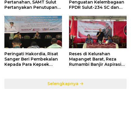
Pertanahan, SAMT Sulut
Penguatan Kelembagaan
Pertanyakan Penutupan
FPDR Sulut-234 SC dan
Informasi Penggunaan
Bawaslu Gelar Diskusi
Anggaran Negara
Peringati Hakordia, Risat
Reses di Kelurahan
Sanger Beri Pembekalan
Mapanget Barat, Reza
Kepada Para Kepsek
Rumambi Banjir Aspirasi
Penerima Manfaat DAK
Warga
TA. 2025
Selengkapnya