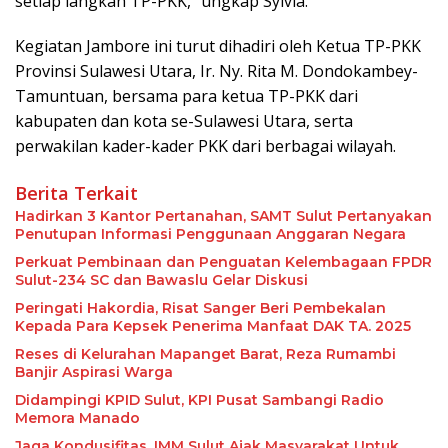
setiap langkah TP-PKK,” ungkap Sylvia.
Kegiatan Jambore ini turut dihadiri oleh Ketua TP-PKK
Provinsi Sulawesi Utara, Ir. Ny. Rita M. Dondokambey-
Tamuntuan, bersama para ketua TP-PKK dari
kabupaten dan kota se-Sulawesi Utara, serta
perwakilan kader-kader PKK dari berbagai wilayah.
Berita Terkait
Hadirkan 3 Kantor Pertanahan, SAMT Sulut Pertanyakan
Penutupan Informasi Penggunaan Anggaran Negara
Perkuat Pembinaan dan Penguatan Kelembagaan FPDR
Sulut-234 SC dan Bawaslu Gelar Diskusi
Peringati Hakordia, Risat Sanger Beri Pembekalan
Kepada Para Kepsek Penerima Manfaat DAK TA. 2025
Reses di Kelurahan Mapanget Barat, Reza Rumambi
Banjir Aspirasi Warga
Didampingi KPID Sulut, KPI Pusat Sambangi Radio
Memora Manado
Jaga Kondusifitas, IMM Sulut Ajak Masyarakat Untuk