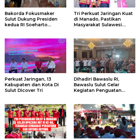
Bakorda Fokusmaker
Tri Perkuat Jaringan Kuat
Sulut Dukung Presiden
di Manado, Pastikan
kedua RI Soeharto
Masyarakat Sulawesi
Sebagai Pahlawan
Utara Hingga ke Pelosok
Nasional
Nikmati Pengalaman
Digital Terbaik
Perkuat Jaringan, 13
Dihadiri Bawaslu RI,
Kabupaten dan Kota Di
Bawaslu Sulut Gelar
Sulut Dicover Tri
Kegiatan Penguatan
Kelembagaan