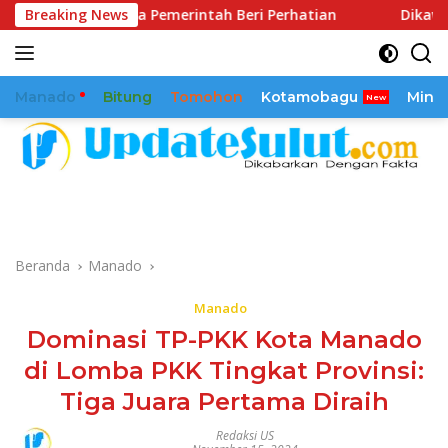
Langsung
ta Pemerintah Beri Perhatian
Breaking News
Dikawal Sejak 2025, Rea
ke
konten
Manado
Bitung
Tomohon
Kotamobagu
Mina
Beranda
Manado
Manado
Dominasi TP-PKK Kota Manado
di Lomba PKK Tingkat Provinsi:
Tiga Juara Pertama Diraih
Redaksi US