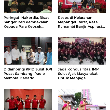
Peringati Hakordia, Risat
Reses di Kelurahan
Sanger Beri Pembekalan
Mapanget Barat, Reza
Kepada Para Kepsek
Rumambi Banjir Aspirasi
Penerima Manfaat DAK
Warga
TA. 2025
Didampingi KPID Sulut, KPI
Jaga Kondusifitas, IMM
Pusat Sambangi Radio
Sulut Ajak Masyarakat
Memora Manado
Untuk Menjaga
Kamtibmas Di Nyiur
Melambai