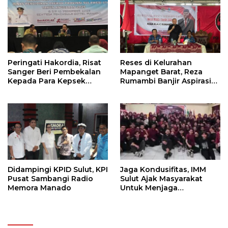
Peringati Hakordia, Risat
Reses di Kelurahan
Sanger Beri Pembekalan
Mapanget Barat, Reza
Kepada Para Kepsek
Rumambi Banjir Aspirasi
Penerima Manfaat DAK
Warga
TA. 2025
Didampingi KPID Sulut, KPI
Jaga Kondusifitas, IMM
Pusat Sambangi Radio
Sulut Ajak Masyarakat
Memora Manado
Untuk Menjaga
Kamtibmas Di Nyiur
Melambai