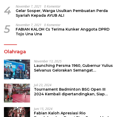
Perhatian
4
November 7, 2021
0 Komentar
Gelar Sosper, Warga Usulkan Pembuatan Perda
Syariah Kepada AYUB ALI
5
November 7, 2021
0 Komentar
FABIAN KALOH Cs Terima Kunker Anggota DPRD
Tojo Una Una
Olahraga
November 13, 2025
Launching Persma 1960, Gubernur Yulius
Selvanus Gelorakan Semangat
Sepakbola Di Bumi Nyiur Melambai
Juli 23, 2024
Tournament Badminton BSG Open III
2024 Kembali dipertandingkan, Siap
Orbitkan Potensi Muda Badminton
SulutGo
Juni 15, 2024
Fabian Kaloh Apresiasi Rio