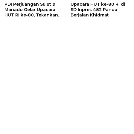
PDI Perjuangan Sulut &
Upacara HUT ke-80 RI di
Manado Gelar Upacara
SD Inpres 482 Pandu
HUT RI ke-80, Tekankan
Berjalan Khidmat
Semangat Persatuan dan
Gotong Royong