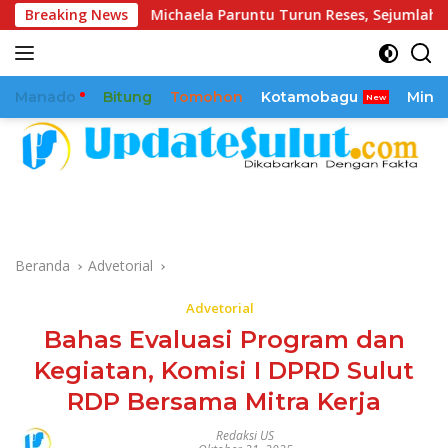
Langsung
la Paruntu Turun Reses, Sejumlah Aspirasi Masyarakat Diserap
Breaking News
ke
konten
Manado
Bitung
Tomohon
Kotamobagu
Mina
Beranda
Advetorial
Advetorial
Bahas Evaluasi Program dan
Kegiatan, Komisi I DPRD Sulut
RDP Bersama Mitra Kerja
Redaksi US