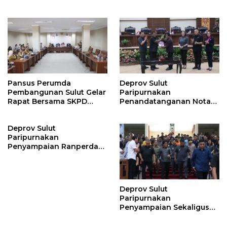
Pemerintah Kelurahan di
TA 2026
Beberapa Titik di Kota
Kotamobagu
Pansus Perumda
Deprov Sulut
Pembangunan Sulut Gelar
Paripurnakan
Rapat Bersama SKPD
Penandatanganan Nota
Terkait Bahas Pasal
Kesepakatan Perubahan
Perpasal
KUA-PPAS APBD Sulut
Deprov Sulut
Tahun Anggaran 2025
Paripurnakan
Penyampaian Ranperda
tentang Rencana
Pembangunan Jangka
Menengah Daerah
(RPJMD) Tahun 2025–2029
Deprov Sulut
Paripurnakan
Penyampaian Sekaligus
Penjelasan Gubernur
Terhadap Dua Ranperda