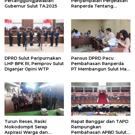
Pertanggungjawaban
Penyampaian Penjelasan
Gubernur Sulut TA.2025
Ranperda Tentang
Pertanggungjawaban
Pelaksanaan APBD Sulut
TA 2025
DPRD Sulut Paripurnakan
Pansus DPRD Pacu
LHP BPK RI, Pemprov Sulut
Pembahasan Ranperda
Diganjar Opini WTP
PT Membangun Sulut Maju
Perseroan Daerah
Turun Reses, Raski
Rapat Banggar dan TAPD
Mokodompit Serap
Rampungkan
Aspirasi Warga dan
Pembahasan APBD Sulut