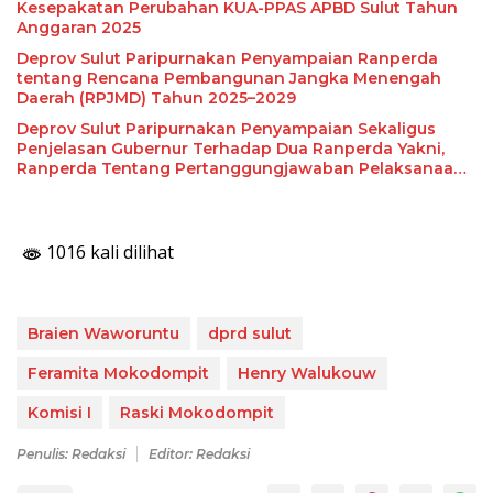
Kesepakatan Perubahan KUA-PPAS APBD Sulut Tahun
Anggaran 2025
Deprov Sulut Paripurnakan Penyampaian Ranperda
tentang Rencana Pembangunan Jangka Menengah
Daerah (RPJMD) Tahun 2025–2029
Deprov Sulut Paripurnakan Penyampaian Sekaligus
Penjelasan Gubernur Terhadap Dua Ranperda Yakni,
Ranperda Tentang Pertanggungjawaban Pelaksanaan
APBD Tahun Anggaran 2024 Serta Ranperda Tentang
Penanggulangan Bencana Daerah
1016 kali dilihat
Braien Waworuntu
dprd sulut
Feramita Mokodompit
Henry Walukouw
Komisi I
Raski Mokodompit
Penulis: Redaksi
Editor: Redaksi