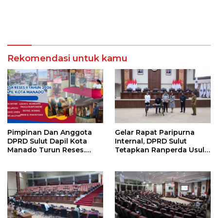
Rekomendasi untuk kamu
Pimpinan Dan Anggota
Gelar Rapat Paripurna
DPRD Sulut Dapil Kota
Internal, DPRD Sulut
Manado Turun Reses.
Tetapkan Ranperda Usul
Sejumlah Aspirasi Berhasil
Prakarsa DPRD Menjadi
Diserap
Prakarsa DPRD Tentang
Pemberdayaan dan
Perlindungan Anak