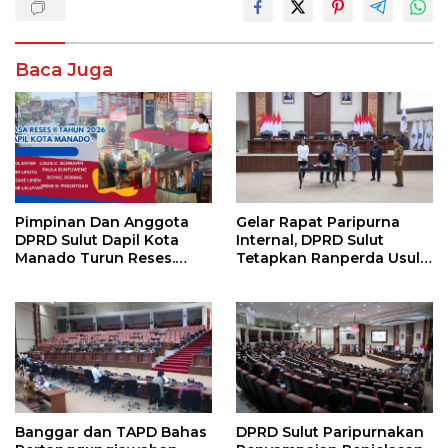
Baca Juga
Pimpinan Dan Anggota
Gelar Rapat Paripurna
DPRD Sulut Dapil Kota
Internal, DPRD Sulut
Manado Turun Reses.
Tetapkan Ranperda Usul
Sejumlah Aspirasi Berhasil
Prakarsa DPRD Menjadi
Diserap
Prakarsa DPRD Tentang
Pemberdayaan dan
Perlindungan Anak
Banggar dan TAPD Bahas
DPRD Sulut Paripurnakan