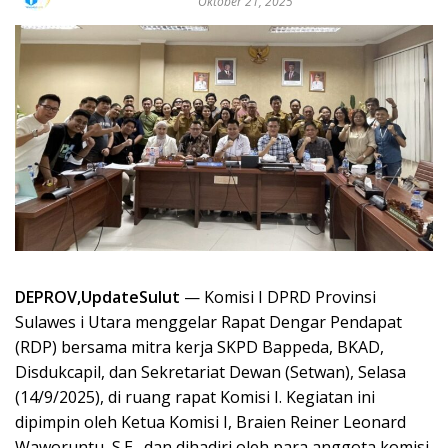
Oktober 21, 2025
DEPROV,UpdateSulut
— Komisi I DPRD Provinsi
Sulawes i Utara menggelar Rapat Dengar Pendapat
(RDP) bersama mitra kerja SKPD Bappeda, BKAD,
Disdukcapil, dan Sekretariat Dewan (Setwan), Selasa
(14/9/2025), di ruang rapat Komisi I. Kegiatan ini
dipimpin oleh Ketua Komisi I, Braien Reiner Leonard
Waworuntu, S.E., dan dihadiri oleh para anggota komisi