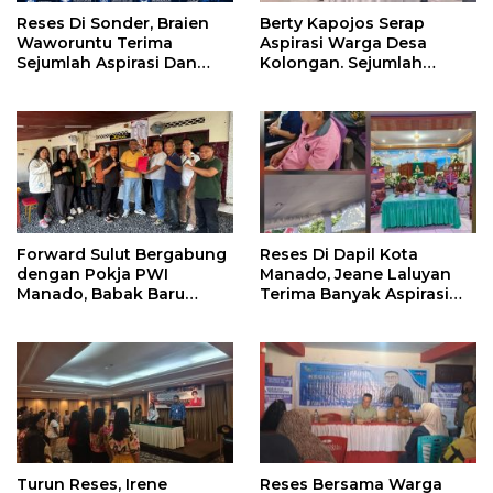
Reses Di Sonder, Braien
Berty Kapojos Serap
Waworuntu Terima
Aspirasi Warga Desa
Sejumlah Aspirasi Dan
Kolongan. Sejumlah
Salurkan Bantuan Bagi
Persoalan Diangkat
Lansia
Forward Sulut Bergabung
Reses Di Dapil Kota
dengan Pokja PWI
Manado, Jeane Laluyan
Manado, Babak Baru
Terima Banyak Aspirasi
Profesionalisme
Warga
Wartawan DPRD
Turun Reses, Irene
Reses Bersama Warga