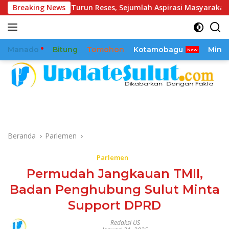
Langsung
untu Turun Reses, Sejumlah Aspirasi Masyarakat Diserap
Breaking News
ke
konten
Manado
Bitung
Tomohon
Kotamobagu
Mina
Beranda
Parlemen
Parlemen
Permudah Jangkauan TMII,
Badan Penghubung Sulut Minta
Support DPRD
Redaksi US