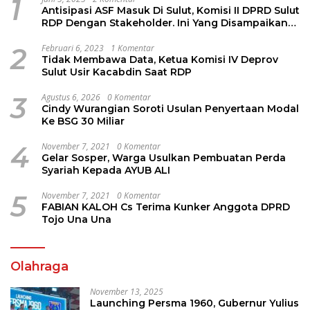
1
Antisipasi ASF Masuk Di Sulut, Komisi II DPRD Sulut
RDP Dengan Stakeholder. Ini Yang Disampaikan
Jems Tuuk
2
Februari 6, 2023
1 Komentar
Tidak Membawa Data, Ketua Komisi IV Deprov
Sulut Usir Kacabdin Saat RDP
3
Agustus 6, 2026
0 Komentar
Cindy Wurangian Soroti Usulan Penyertaan Modal
Ke BSG 30 Miliar
4
November 7, 2021
0 Komentar
Gelar Sosper, Warga Usulkan Pembuatan Perda
Syariah Kepada AYUB ALI
5
November 7, 2021
0 Komentar
FABIAN KALOH Cs Terima Kunker Anggota DPRD
Tojo Una Una
Olahraga
November 13, 2025
Launching Persma 1960, Gubernur Yulius