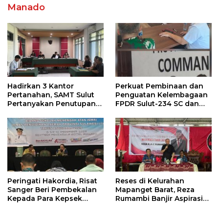
Manado
Hadirkan 3 Kantor
Perkuat Pembinaan dan
Pertanahan, SAMT Sulut
Penguatan Kelembagaan
Pertanyakan Penutupan
FPDR Sulut-234 SC dan
Informasi Penggunaan
Bawaslu Gelar Diskusi
Anggaran Negara
Peringati Hakordia, Risat
Reses di Kelurahan
Sanger Beri Pembekalan
Mapanget Barat, Reza
Kepada Para Kepsek
Rumambi Banjir Aspirasi
Penerima Manfaat DAK
Warga
TA. 2025