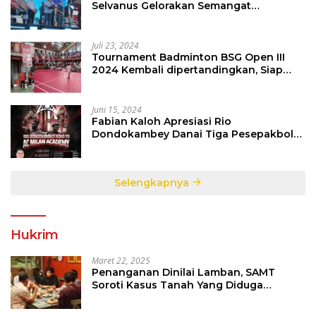
Selvanus Gelorakan Semangat
Sepakbola Di Bumi Nyiur Melambai
Juli 23, 2024
Tournament Badminton BSG Open III
2024 Kembali dipertandingkan, Siap
Orbitkan Potensi Muda Badminton
SulutGo
Juni 15, 2024
Fabian Kaloh Apresiasi Rio
Dondokambey Danai Tiga Pesepakbola
Dini Ke Italy
Selengkapnya
Hukrim
Maret 22, 2025
Penanganan Dinilai Lamban, SAMT
Soroti Kasus Tanah Yang Diduga
Libatkan Thomas Tampi