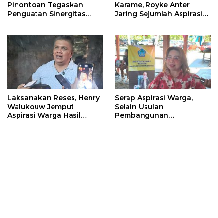
Pinontoan Tegaskan
Karame, Royke Anter
Penguatan Sinergitas
Jaring Sejumlah Aspirasi
Pemkot Dengan
Warga
Masyarakat
Laksanakan Reses, Henry
Serap Aspirasi Warga,
Walukouw Jemput
Selain Usulan
Aspirasi Warga Hasil
Pembangunan
Musrembang Di Kantor
Infrastruktur, Warga
Hukum Tua Desa
Kalasey Curhat ODGJ Yang
Dimembe
Sering Meresahkan Ke
Inggried Sondakh