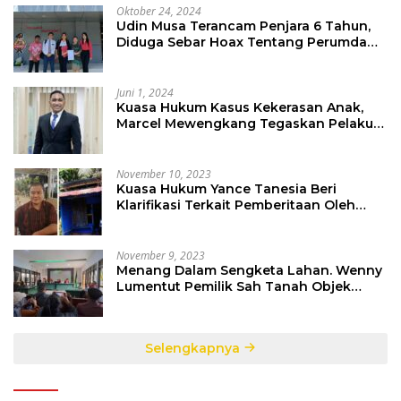
Oktober 24, 2024
Udin Musa Terancam Penjara 6 Tahun,
Diduga Sebar Hoax Tentang Perumda
PD Pasar
Juni 1, 2024
Kuasa Hukum Kasus Kekerasan Anak,
Marcel Mewengkang Tegaskan Pelaku
Berinisial CS Harus Ditindak Sesuai
Hukum Berlaku
November 10, 2023
Kuasa Hukum Yance Tanesia Beri
Klarifikasi Terkait Pemberitaan Oleh
Salah Satu Media
November 9, 2023
Menang Dalam Sengketa Lahan. Wenny
Lumentut Pemilik Sah Tanah Objek
Sengketa di Talete Dua
Selengkapnya