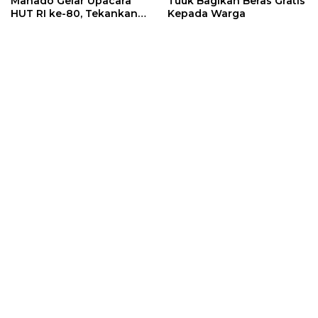
Manado Gelar Upacara
Tuuk Bagikan Beras Gratis
HUT RI ke-80, Tekankan
Kepada Warga
Semangat Persatuan dan
Gotong Royong