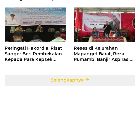
Informasi Penggunaan
Bawaslu Gelar Diskusi
Anggaran Negara
Peringati Hakordia, Risat
Reses di Kelurahan
Sanger Beri Pembekalan
Mapanget Barat, Reza
Kepada Para Kepsek
Rumambi Banjir Aspirasi
Penerima Manfaat DAK
Warga
TA. 2025
Selengkapnya