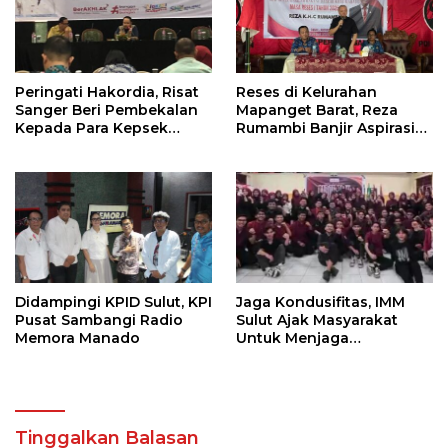
Peringati Hakordia, Risat
Reses di Kelurahan
Sanger Beri Pembekalan
Mapanget Barat, Reza
Kepada Para Kepsek
Rumambi Banjir Aspirasi
Penerima Manfaat DAK
Warga
TA. 2025
Didampingi KPID Sulut, KPI
Jaga Kondusifitas, IMM
Pusat Sambangi Radio
Sulut Ajak Masyarakat
Memora Manado
Untuk Menjaga
Kamtibmas Di Nyiur
Melambai
Tinggalkan Balasan