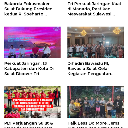
Bakorda Fokusmaker
Tri Perkuat Jaringan Kuat
Sulut Dukung Presiden
di Manado, Pastikan
kedua RI Soeharto
Masyarakat Sulawesi
Sebagai Pahlawan
Utara Hingga ke Pelosok
Nasional
Nikmati Pengalaman
Digital Terbaik
Perkuat Jaringan, 13
Dihadiri Bawaslu RI,
Kabupaten dan Kota Di
Bawaslu Sulut Gelar
Sulut Dicover Tri
Kegiatan Penguatan
Kelembagaan
PDI Perjuangan Sulut &
Talk Less Do More. Jems