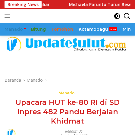
Langsung
G 30 Miliar
Breaking News
Michaela Paruntu Turun Reses, Sejumlah A
ke
konten
Manado
Bitung
Tomohon
Kotamobagu
Mina
Beranda
Manado
Manado
Upacara HUT ke-80 RI di SD
Inpres 482 Pandu Berjalan
Khidmat
Redaksi US