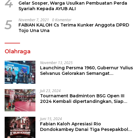
4
Gelar Sosper, Warga Usulkan Pembuatan Perda
Syariah Kepada AYUB ALI
5
November 7, 2021
0 Komentar
FABIAN KALOH Cs Terima Kunker Anggota DPRD
Tojo Una Una
Olahraga
November 13, 2025
Launching Persma 1960, Gubernur Yulius
Selvanus Gelorakan Semangat
Sepakbola Di Bumi Nyiur Melambai
Juli 23, 2024
Tournament Badminton BSG Open III
2024 Kembali dipertandingkan, Siap
Orbitkan Potensi Muda Badminton
SulutGo
Juni 15, 2024
Fabian Kaloh Apresiasi Rio
Dondokambey Danai Tiga Pesepakbola
Dini Ke Italy