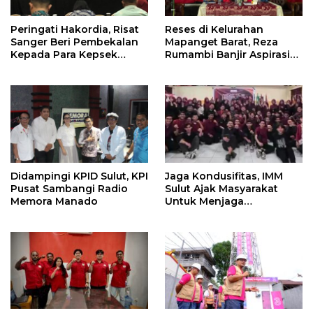
Peringati Hakordia, Risat
Reses di Kelurahan
Sanger Beri Pembekalan
Mapanget Barat, Reza
Kepada Para Kepsek
Rumambi Banjir Aspirasi
Penerima Manfaat DAK
Warga
TA. 2025
Didampingi KPID Sulut, KPI
Jaga Kondusifitas, IMM
Pusat Sambangi Radio
Sulut Ajak Masyarakat
Memora Manado
Untuk Menjaga
Kamtibmas Di Nyiur
Melambai