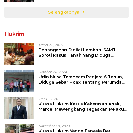
Selengkapnya
Hukrim
Maret 22, 2025
Penanganan Dinilai Lamban, SAMT
Soroti Kasus Tanah Yang Diduga
Libatkan Thomas Tampi
Oktober 24, 2024
Udin Musa Terancam Penjara 6 Tahun,
Diduga Sebar Hoax Tentang Perumda
PD Pasar
Juni 1, 2024
Kuasa Hukum Kasus Kekerasan Anak,
Marcel Mewengkang Tegaskan Pelaku
Berinisial CS Harus Ditindak Sesuai
Hukum Berlaku
November 10, 2023
Kuasa Hukum Yance Tanesia Beri