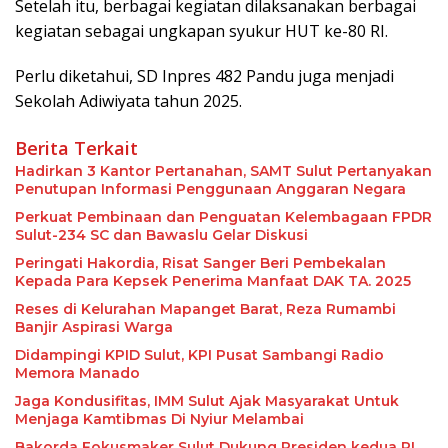
Setelah itu, berbagai kegiatan dilaksanakan berbagai
kegiatan sebagai ungkapan syukur HUT ke-80 RI.
Perlu diketahui, SD Inpres 482 Pandu juga menjadi
Sekolah Adiwiyata tahun 2025.
Berita Terkait
Hadirkan 3 Kantor Pertanahan, SAMT Sulut Pertanyakan
Penutupan Informasi Penggunaan Anggaran Negara
Perkuat Pembinaan dan Penguatan Kelembagaan FPDR
Sulut-234 SC dan Bawaslu Gelar Diskusi
Peringati Hakordia, Risat Sanger Beri Pembekalan
Kepada Para Kepsek Penerima Manfaat DAK TA. 2025
Reses di Kelurahan Mapanget Barat, Reza Rumambi
Banjir Aspirasi Warga
Didampingi KPID Sulut, KPI Pusat Sambangi Radio
Memora Manado
Jaga Kondusifitas, IMM Sulut Ajak Masyarakat Untuk
Menjaga Kamtibmas Di Nyiur Melambai
Bakorda Fokusmaker Sulut Dukung Presiden kedua RI