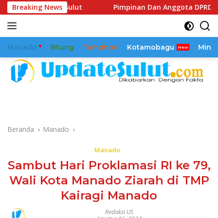
Langsung
ov Sulut
Breaking News
Pimpinan Dan Anggota DPRD Sulut Dapil Kota 
ke
konten
Manado
Bitung
Tomohon
Kotamobagu
Mina
Beranda
Manado
Manado
Sambut Hari Proklamasi RI ke 79,
Wali Kota Manado Ziarah di TMP
Kairagi Manado
Redaksi US