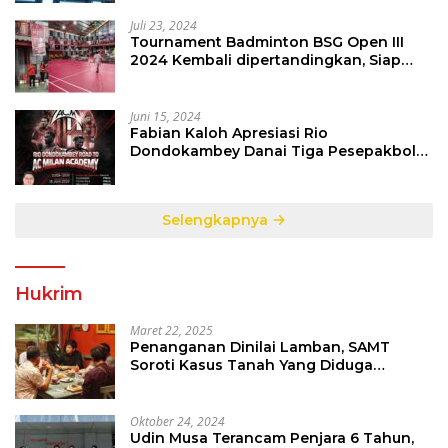
Juli 23, 2024
Tournament Badminton BSG Open III
2024 Kembali dipertandingkan, Siap
Orbitkan Potensi Muda Badminton
SulutGo
Juni 15, 2024
Fabian Kaloh Apresiasi Rio
Dondokambey Danai Tiga Pesepakbola
Dini Ke Italy
Selengkapnya
Hukrim
Maret 22, 2025
Penanganan Dinilai Lamban, SAMT
Soroti Kasus Tanah Yang Diduga
Libatkan Thomas Tampi
Oktober 24, 2024
Udin Musa Terancam Penjara 6 Tahun,