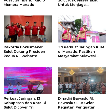
Pusat Sambangi Radio
Sulut Ajak Masyarakat
Memora Manado
Untuk Menjaga
Kamtibmas Di Nyiur
Melambai
Bakorda Fokusmaker
Tri Perkuat Jaringan Kuat
Sulut Dukung Presiden
di Manado, Pastikan
kedua RI Soeharto
Masyarakat Sulawesi
Sebagai Pahlawan
Utara Hingga ke Pelosok
Nasional
Nikmati Pengalaman
Digital Terbaik
Perkuat Jaringan, 13
Dihadiri Bawaslu RI,
Kabupaten dan Kota Di
Bawaslu Sulut Gelar
Sulut Dicover Tri
Kegiatan Penguatan