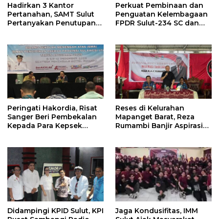
Hadirkan 3 Kantor
Perkuat Pembinaan dan
Pertanahan, SAMT Sulut
Penguatan Kelembagaan
Pertanyakan Penutupan
FPDR Sulut-234 SC dan
Informasi Penggunaan
Bawaslu Gelar Diskusi
Anggaran Negara
Peringati Hakordia, Risat
Reses di Kelurahan
Sanger Beri Pembekalan
Mapanget Barat, Reza
Kepada Para Kepsek
Rumambi Banjir Aspirasi
Penerima Manfaat DAK
Warga
TA. 2025
Didampingi KPID Sulut, KPI
Jaga Kondusifitas, IMM