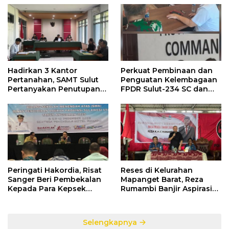
Hadirkan 3 Kantor
Perkuat Pembinaan dan
Pertanahan, SAMT Sulut
Penguatan Kelembagaan
Pertanyakan Penutupan
FPDR Sulut-234 SC dan
Informasi Penggunaan
Bawaslu Gelar Diskusi
Anggaran Negara
Peringati Hakordia, Risat
Reses di Kelurahan
Sanger Beri Pembekalan
Mapanget Barat, Reza
Kepada Para Kepsek
Rumambi Banjir Aspirasi
Penerima Manfaat DAK
Warga
TA. 2025
Selengkapnya