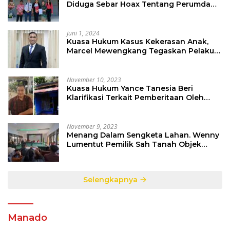
Diduga Sebar Hoax Tentang Perumda
PD Pasar
Juni 1, 2024
Kuasa Hukum Kasus Kekerasan Anak,
Marcel Mewengkang Tegaskan Pelaku
Berinisial CS Harus Ditindak Sesuai
Hukum Berlaku
November 10, 2023
Kuasa Hukum Yance Tanesia Beri
Klarifikasi Terkait Pemberitaan Oleh
Salah Satu Media
November 9, 2023
Menang Dalam Sengketa Lahan. Wenny
Lumentut Pemilik Sah Tanah Objek
Sengketa di Talete Dua
Selengkapnya
Manado