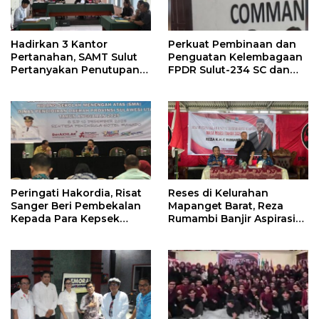
Hadirkan 3 Kantor
Perkuat Pembinaan dan
Pertanahan, SAMT Sulut
Penguatan Kelembagaan
Pertanyakan Penutupan
FPDR Sulut-234 SC dan
Informasi Penggunaan
Bawaslu Gelar Diskusi
Anggaran Negara
Peringati Hakordia, Risat
Reses di Kelurahan
Sanger Beri Pembekalan
Mapanget Barat, Reza
Kepada Para Kepsek
Rumambi Banjir Aspirasi
Penerima Manfaat DAK
Warga
TA. 2025