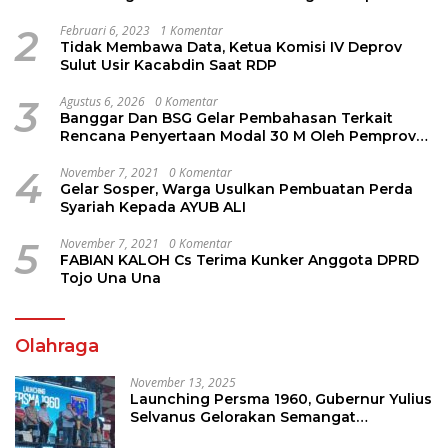
Jems Tuuk
2
Februari 6, 2023
1 Komentar
Tidak Membawa Data, Ketua Komisi IV Deprov
Sulut Usir Kacabdin Saat RDP
3
Agustus 6, 2026
0 Komentar
Banggar Dan BSG Gelar Pembahasan Terkait
Rencana Penyertaan Modal 30 M Oleh Pemprov
Sulut
4
November 7, 2021
0 Komentar
Gelar Sosper, Warga Usulkan Pembuatan Perda
Syariah Kepada AYUB ALI
5
November 7, 2021
0 Komentar
FABIAN KALOH Cs Terima Kunker Anggota DPRD
Tojo Una Una
Olahraga
November 13, 2025
Launching Persma 1960, Gubernur Yulius
Selvanus Gelorakan Semangat
Sepakbola Di Bumi Nyiur Melambai