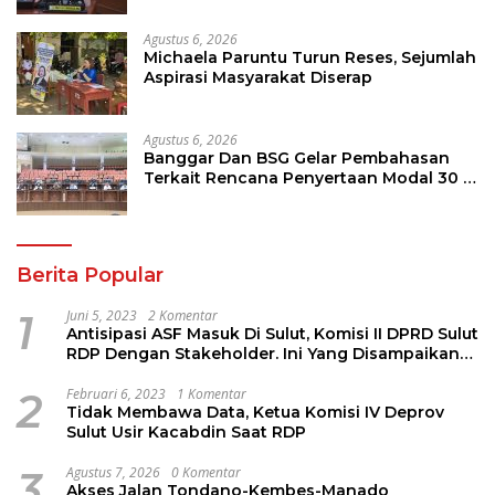
Agustus 6, 2026
Michaela Paruntu Turun Reses, Sejumlah
Aspirasi Masyarakat Diserap
Agustus 6, 2026
Banggar Dan BSG Gelar Pembahasan
Terkait Rencana Penyertaan Modal 30 M
Oleh Pemprov Sulut
Berita Popular
1
Juni 5, 2023
2 Komentar
Antisipasi ASF Masuk Di Sulut, Komisi II DPRD Sulut
RDP Dengan Stakeholder. Ini Yang Disampaikan
Jems Tuuk
2
Februari 6, 2023
1 Komentar
Tidak Membawa Data, Ketua Komisi IV Deprov
Sulut Usir Kacabdin Saat RDP
3
Agustus 7, 2026
0 Komentar
Akses Jalan Tondano-Kembes-Manado