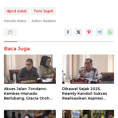
dprd sulut
Toni Supit
Penulis: RaKa
Editor: Redaksi
Baca Juga
Akses Jalan Tondano-
Dikawal Sejak 2025,
Kembes-Manado
Reamly Kandoli Sukses
Berlubang, Gracia Oroh
Realisasikan Aspirasi
Minta Pemerintah Beri
Warga. Anggaran
Perhatian
Perbaikan Jalan Dikucur
Tahun Depan