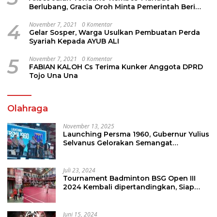
Berlubang, Gracia Oroh Minta Pemerintah Beri
Perhatian
4
November 7, 2021
0 Komentar
Gelar Sosper, Warga Usulkan Pembuatan Perda
Syariah Kepada AYUB ALI
5
November 7, 2021
0 Komentar
FABIAN KALOH Cs Terima Kunker Anggota DPRD
Tojo Una Una
Olahraga
November 13, 2025
Launching Persma 1960, Gubernur Yulius
Selvanus Gelorakan Semangat
Sepakbola Di Bumi Nyiur Melambai
Juli 23, 2024
Tournament Badminton BSG Open III
2024 Kembali dipertandingkan, Siap
Orbitkan Potensi Muda Badminton
SulutGo
Juni 15, 2024