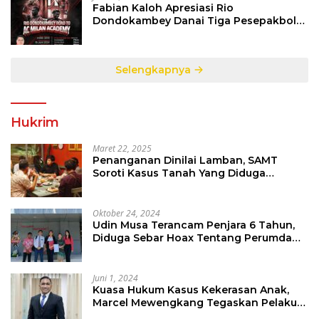
Fabian Kaloh Apresiasi Rio
Dondokambey Danai Tiga Pesepakbola
Dini Ke Italy
Selengkapnya
Hukrim
Maret 22, 2025
Penanganan Dinilai Lamban, SAMT
Soroti Kasus Tanah Yang Diduga
Libatkan Thomas Tampi
Oktober 24, 2024
Udin Musa Terancam Penjara 6 Tahun,
Diduga Sebar Hoax Tentang Perumda
PD Pasar
Juni 1, 2024
Kuasa Hukum Kasus Kekerasan Anak,
Marcel Mewengkang Tegaskan Pelaku
Berinisial CS Harus Ditindak Sesuai