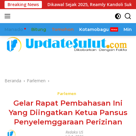
Langsung
Breaking News
Dikawal Sejak 2025, Reamly Kandoli Sukses Realisasikan 
ke
konten
Manado
Bitung
Tomohon
Kotamobagu
Mina
Beranda
Parlemen
Parlemen
Gelar Rapat Pembahasan Ini
Yang Diingatkan Ketua Pansus
Penyelemggaraan Perizinan
Redaksi US