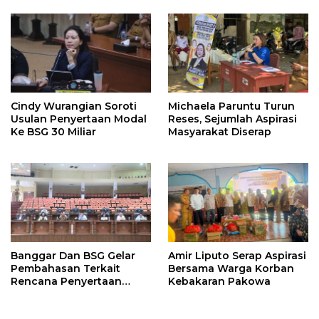
Perhatian
Perbaikan Jalan Dikucur
Tahun Depan
Cindy Wurangian Soroti
Michaela Paruntu Turun
Usulan Penyertaan Modal
Reses, Sejumlah Aspirasi
Ke BSG 30 Miliar
Masyarakat Diserap
Banggar Dan BSG Gelar
Amir Liputo Serap Aspirasi
Pembahasan Terkait
Bersama Warga Korban
Rencana Penyertaan
Kebakaran Pakowa
Modal 30 M Oleh Pemprov
Sulut