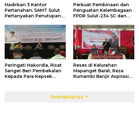
Hadirkan 3 Kantor
Perkuat Pembinaan dan
Pertanahan, SAMT Sulut
Penguatan Kelembagaan
Pertanyakan Penutupan
FPDR Sulut-234 SC dan
Informasi Penggunaan
Bawaslu Gelar Diskusi
Anggaran Negara
Peringati Hakordia, Risat
Reses di Kelurahan
Sanger Beri Pembekalan
Mapanget Barat, Reza
Kepada Para Kepsek
Rumambi Banjir Aspirasi
Penerima Manfaat DAK
Warga
TA. 2025
Selengkapnya