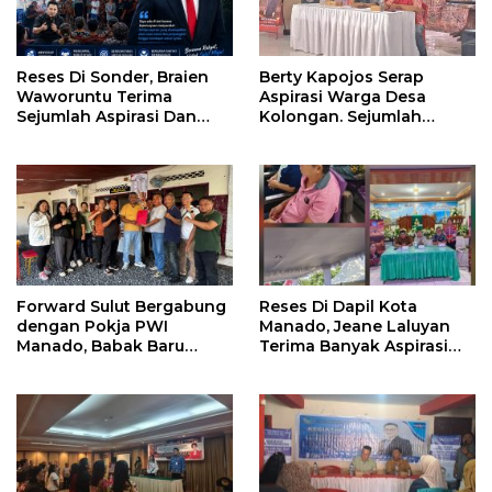
Reses Di Sonder, Braien
Berty Kapojos Serap
Waworuntu Terima
Aspirasi Warga Desa
Sejumlah Aspirasi Dan
Kolongan. Sejumlah
Salurkan Bantuan Bagi
Persoalan Diangkat
Lansia
Forward Sulut Bergabung
Reses Di Dapil Kota
dengan Pokja PWI
Manado, Jeane Laluyan
Manado, Babak Baru
Terima Banyak Aspirasi
Profesionalisme
Warga
Wartawan DPRD