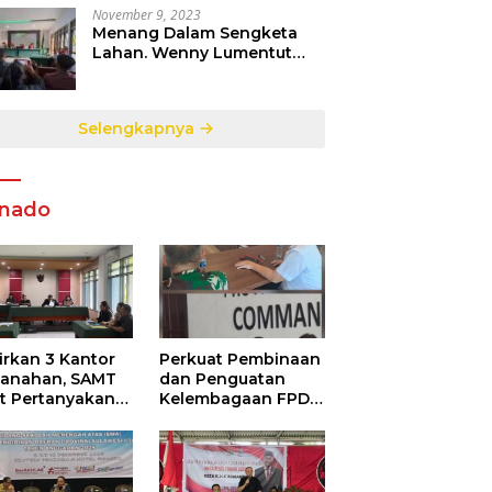
November 9, 2023
Menang Dalam Sengketa
Lahan. Wenny Lumentut
Pemilik Sah Tanah Objek
Sengketa di Talete Dua
Selengkapnya
nado
irkan 3 Kantor
Perkuat Pembinaan
tanahan, SAMT
dan Penguatan
ut Pertanyakan
Kelembagaan FPDR
utupan
Sulut-234 SC dan
ormasi
Bawaslu Gelar
ggunaan
Diskusi
garan Negara