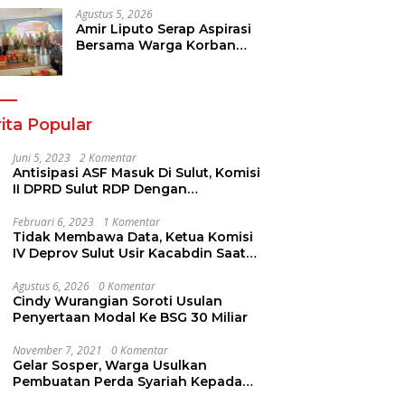
Diserap
Agustus 5, 2026
Amir Liputo Serap Aspirasi
Bersama Warga Korban
Kebakaran Pakowa
ita Popular
Juni 5, 2023
2 Komentar
Antisipasi ASF Masuk Di Sulut, Komisi
II DPRD Sulut RDP Dengan
Stakeholder. Ini Yang Disampaikan
Jems Tuuk
Februari 6, 2023
1 Komentar
Tidak Membawa Data, Ketua Komisi
IV Deprov Sulut Usir Kacabdin Saat
RDP
Agustus 6, 2026
0 Komentar
Cindy Wurangian Soroti Usulan
Penyertaan Modal Ke BSG 30 Miliar
November 7, 2021
0 Komentar
Gelar Sosper, Warga Usulkan
Pembuatan Perda Syariah Kepada
AYUB ALI