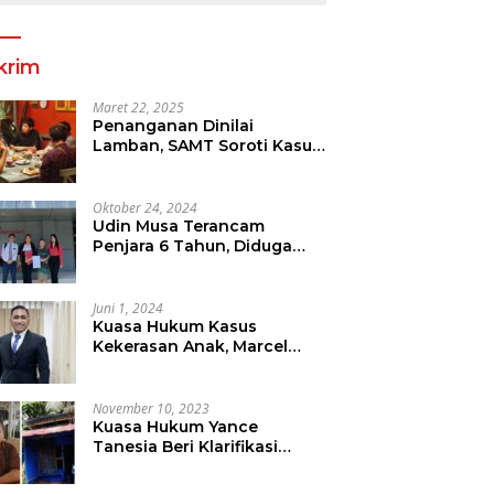
krim
Maret 22, 2025
Penanganan Dinilai
Lamban, SAMT Soroti Kasus
Tanah Yang Diduga
Libatkan Thomas Tampi
Oktober 24, 2024
Udin Musa Terancam
Penjara 6 Tahun, Diduga
Sebar Hoax Tentang
Perumda PD Pasar
Juni 1, 2024
Kuasa Hukum Kasus
Kekerasan Anak, Marcel
Mewengkang Tegaskan
Pelaku Berinisial CS Harus
Ditindak Sesuai Hukum
November 10, 2023
Berlaku
Kuasa Hukum Yance
Tanesia Beri Klarifikasi
Terkait Pemberitaan Oleh
Salah Satu Media