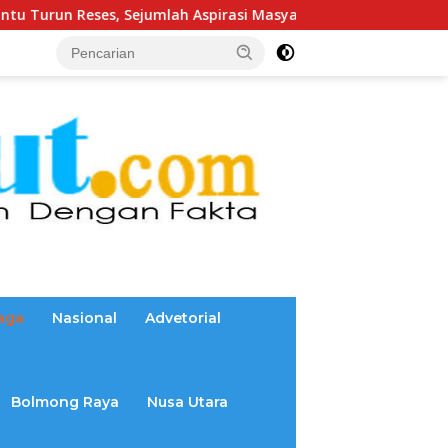
lah Aspirasi Masyarakat Diserap
Banggar Dan BSG Gela
aga
Nasional
Advetorial
Bolmong Raya
Nusa Utara