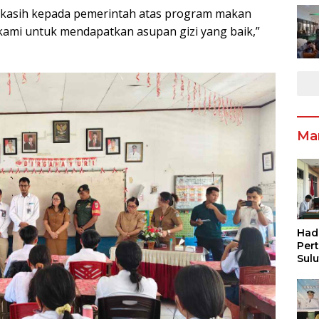
 kasih kepada pemerintah atas program makan
 kami untuk mendapatkan asupan gizi yang baik,”
Ma
Had
Per
Sul
Pen
Inf
Pen
Ang