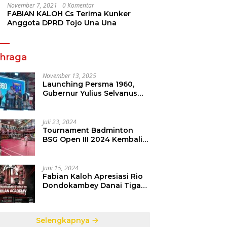
November 7, 2021
0 Komentar
FABIAN KALOH Cs Terima Kunker
Anggota DPRD Tojo Una Una
ahraga
November 13, 2025
Launching Persma 1960,
Gubernur Yulius Selvanus
Gelorakan Semangat
Sepakbola Di Bumi Nyiur
Melambai
Juli 23, 2024
Tournament Badminton
BSG Open III 2024 Kembali
dipertandingkan, Siap
Orbitkan Potensi Muda
Badminton SulutGo
Juni 15, 2024
Fabian Kaloh Apresiasi Rio
Dondokambey Danai Tiga
Pesepakbola Dini Ke Italy
Selengkapnya