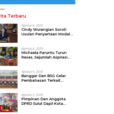
ita Terbaru
Agustus 6, 2026
Cindy Wurangian Soroti
Usulan Penyertaan Modal
Ke BSG 30 Miliar
Agustus 6, 2026
Michaela Paruntu Turun
Reses, Sejumlah Aspirasi
Masyarakat Diserap
Agustus 6, 2026
Banggar Dan BSG Gelar
Pembahasan Terkait
Rencana Penyertaan Modal
30 M Oleh Pemprov Sulut
Agustus 5, 2026
Pimpinan Dan Anggota
DPRD Sulut Dapil Kota
Manado Turun Reses.
Sejumlah Aspirasi Berhasil