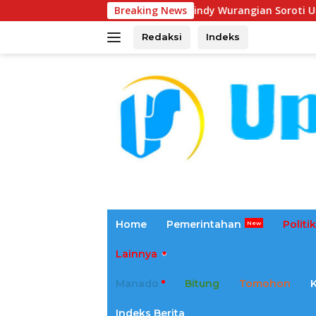
Langsung
Cindy Wurangian Soroti Usulan Penyertaan Modal
Breaking News
ke
konten
Redaksi
Indeks
tutup
Home
Pemerintahan
Politik
Lainnya
Manado
Bitung
Tomohon
Indeks Berita