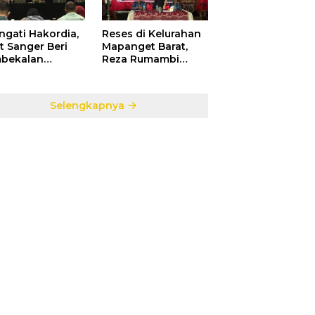
ngati Hakordia,
Reses di Kelurahan
t Sanger Beri
Mapanget Barat,
bekalan
Reza Rumambi
ada Para
Banjir Aspirasi
sek Penerima
Warga
faat DAK TA.
Selengkapnya
5