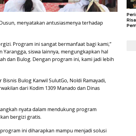
Peri
Risa
ve Dusun, menyatakan antusiasmenya terhadap
Pem
Kep
Kep
Man
gizi. Program ini sangat bermanfaat bagi kami,”
202
an Yarangga, siswa lainnya, mengungkapkan hal
ah dan Bulog. Dengan program ini, kami jadi lebih
r Bisnis Bulog Kanwil SulutGo, Noldi Ramayadi,
wakilan dari Kodim 1309 Manado dan Dinas
u langkah nyata dalam mendukung program
an bergizi gratis.
 program ini diharapkan mampu menjadi solusi