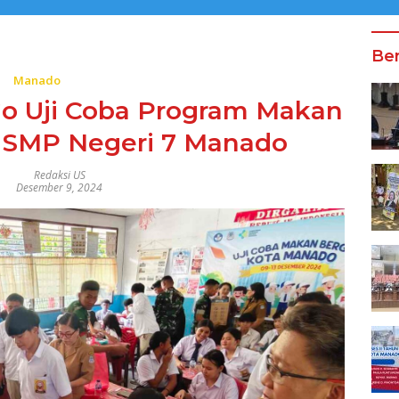
Ber
Manado
o Uji Coba Program Makan
di SMP Negeri 7 Manado
Redaksi US
Desember 9, 2024