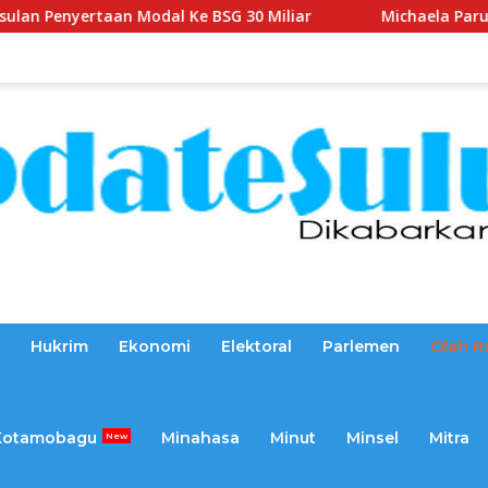
 Ke BSG 30 Miliar
Michaela Paruntu Turun Reses, Sejum
Hukrim
Ekonomi
Elektoral
Parlemen
Olah R
Kotamobagu
Minahasa
Minut
Minsel
Mitra