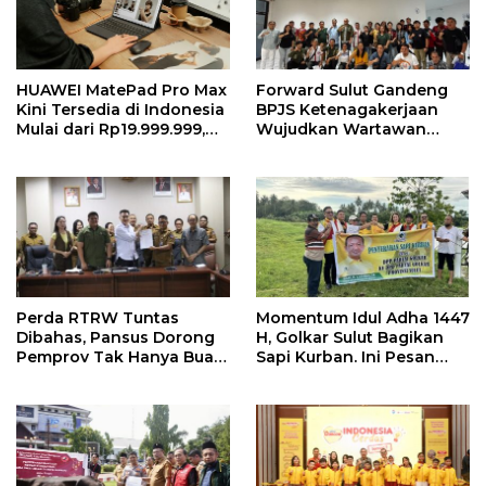
HUAWEI MatePad Pro Max
Forward Sulut Gandeng
Kini Tersedia di Indonesia
BPJS Ketenagakerjaan
Mulai dari Rp19.999.999,
Wujudkan Wartawan
Hadirkan PC-Level WPS AI
Sejahtera Lewat Sejumlah
dalam Tablet Pro 13 Inci
Program
Tertipis dan Teringan
Perda RTRW Tuntas
Momentum Idul Adha 1447
Dibahas, Pansus Dorong
H, Golkar Sulut Bagikan
Pemprov Tak Hanya Buat
Sapi Kurban. Ini Pesan
Program Namun Harus
MEP
Support Anggaran