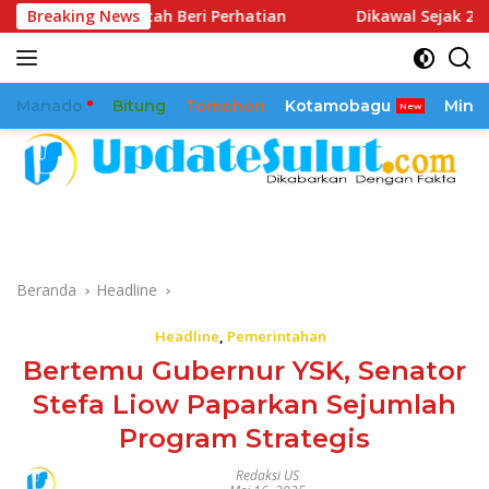
Langsung
ntah Beri Perhatian
Breaking News
Dikawal Sejak 2025, Reamly Kando
ke
konten
Manado
Bitung
Tomohon
Kotamobagu
Mina
Beranda
Headline
Headline
,
Pemerintahan
Bertemu Gubernur YSK, Senator
Stefa Liow Paparkan Sejumlah
Program Strategis
Redaksi US