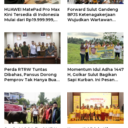
HUAWEI MatePad Pro Max
Forward Sulut Gandeng
Kini Tersedia di Indonesia
BPJS Ketenagakerjaan
Mulai dari Rp19.999.999,
Wujudkan Wartawan
Hadirkan PC-Level WPS AI
Sejahtera Lewat Sejumlah
dalam Tablet Pro 13 Inci
Program
Tertipis dan Teringan
Perda RTRW Tuntas
Momentum Idul Adha 1447
Dibahas, Pansus Dorong
H, Golkar Sulut Bagikan
Pemprov Tak Hanya Buat
Sapi Kurban. Ini Pesan
Program Namun Harus
MEP
Support Anggaran