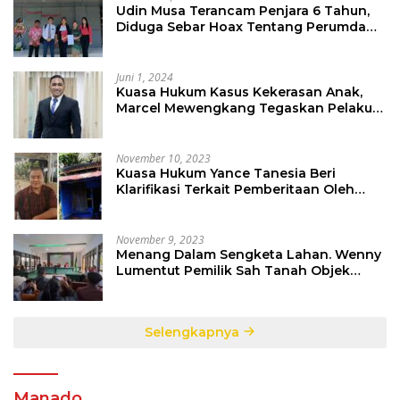
Udin Musa Terancam Penjara 6 Tahun,
Diduga Sebar Hoax Tentang Perumda
PD Pasar
Juni 1, 2024
Kuasa Hukum Kasus Kekerasan Anak,
Marcel Mewengkang Tegaskan Pelaku
Berinisial CS Harus Ditindak Sesuai
Hukum Berlaku
November 10, 2023
Kuasa Hukum Yance Tanesia Beri
Klarifikasi Terkait Pemberitaan Oleh
Salah Satu Media
November 9, 2023
Menang Dalam Sengketa Lahan. Wenny
Lumentut Pemilik Sah Tanah Objek
Sengketa di Talete Dua
Selengkapnya
Manado