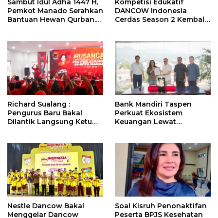
Sambut Idul Adha 1447 H,
Kompetisi Edukatif
Pemkot Manado Serahkan
DANCOW Indonesia
Bantuan Hewan Qurban.
Cerdas Season 2 Kembali
Ini Pesan Wawali Richard
Hadir di Manado Sebagai
Sualang
Kota Juara
Richard Sualang :
Bank Mandiri Taspen
Pengurus Baru Bakal
Perkuat Ekosistem
Dilantik Langsung Ketum
Keuangan Lewat
Megawati Soekarnoputri
Kolaborasi dengan BPR
Dana Raya
Nestle Dancow Bakal
Soal Kisruh Penonaktifan
Menggelar Dancow
Peserta BPJS Kesehatan