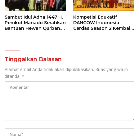
Sambut Idul Adha 1447 H,
Kompetisi Edukatif
Pemkot Manado Serahkan
DANCOW Indonesia
Bantuan Hewan Qurban.
Cerdas Season 2 Kembali
Ini Pesan Wawali Richard
Hadir di Manado Sebagai
Sualang
Kota Juara
Tinggalkan Balasan
Alamat email Anda tidak akan dipublikasikan.
Ruas yang wajib
ditandai
*