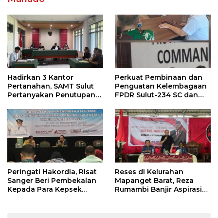
Hadirkan 3 Kantor
Perkuat Pembinaan dan
Pertanahan, SAMT Sulut
Penguatan Kelembagaan
Pertanyakan Penutupan
FPDR Sulut-234 SC dan
Informasi Penggunaan
Bawaslu Gelar Diskusi
Anggaran Negara
Peringati Hakordia, Risat
Reses di Kelurahan
Sanger Beri Pembekalan
Mapanget Barat, Reza
Kepada Para Kepsek
Rumambi Banjir Aspirasi
Penerima Manfaat DAK
Warga
TA. 2025