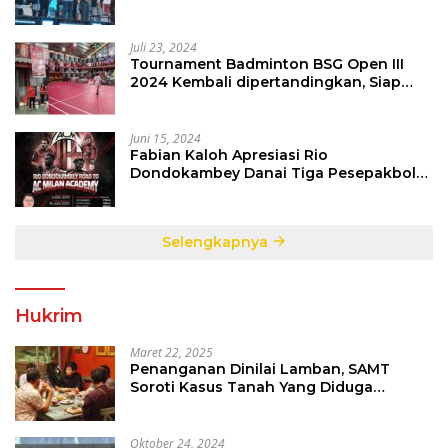
Sepakbola Di Bumi Nyiur Melambai
Juli 23, 2024
Tournament Badminton BSG Open III
2024 Kembali dipertandingkan, Siap
Orbitkan Potensi Muda Badminton
SulutGo
Juni 15, 2024
Fabian Kaloh Apresiasi Rio
Dondokambey Danai Tiga Pesepakbola
Dini Ke Italy
Selengkapnya
Hukrim
Maret 22, 2025
Penanganan Dinilai Lamban, SAMT
Soroti Kasus Tanah Yang Diduga
Libatkan Thomas Tampi
Oktober 24, 2024