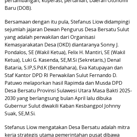
pertambangan, koperasi, pertanian, Daerah Otonomi
Baru (DOB).
Bersamaan dengan itu pula, Stefanus Liow didampingi
sejumlah jajaran Dewan Pengurus Desa Bersatu Sulut
yang adalah perwakilan dari Organisasi
Kemasyarakatan Desa (OKD) diantaranya Sonny J.
Pondalos, SE (Wakil Ketua), Felix H. Mantiri, SE (Wakil
Ketua), Luki G. Kasenda, SE,M.Si (Sekretaris,) Denal
Bataria, S.IP,S.Pd.K (Bendahara), Eva Katupayan dan
Staf Kantor DPD RI Perwakilan Sulut Fernando D.
Patuwo melaporkan hasil Rapimda dan Musda DPD
Desa Bersatu Provinsi Sulawesi Utara Masa Bakti 2025-
2030 yang berlangsung bulan April lalu dibuka
Gubernur Sulut diwakili Kaban Kesbangpol Johnny
Suak, SE,M.Si.
Stefanus Liow mengatakan Desa Bersatu adalah mitra
kerja strategis utama pemerintahan pusat dibawa