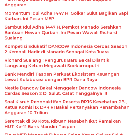
Anggaran
Momentum Idul Adha 1447 H, Golkar Sulut Bagikan Sapi
Kurban. Ini Pesan MEP
Sambut Idul Adha 1447 H, Pemkot Manado Serahkan
Bantuan Hewan Qurban. Ini Pesan Wawali Richard
Sualang
Kompetisi Edukatif DANCOW Indonesia Cerdas Season
2 Kembali Hadir di Manado Sebagai Kota Juara
Richard Sualang : Pengurus Baru Bakal Dilantik
Langsung Ketum Megawati Soekarnoputri
Bank Mandiri Taspen Perkuat Ekosistem Keuangan
Lewat Kolaborasi dengan BPR Dana Raya
Nestle Dancow Bakal Menggelar Dancow Indonesia
Cerdas Season 2 Di Sulut. Catat Tanggalnya !!!
Soal Kisruh Penonaktifan Peserta BPJS Kesehatan PBI,
Ketua Komisi IX DPR RI Bakal Pertanyakan Penambahan
Anggaran 10 Triliun
Serentak di 38 Kota, Ribuan Nasabah Ikut Ramaikan
HUT Ke-11 Bank Mandiri Taspen
Figur MEP Menguat Dibursa Calon Ketua Golkar Sulut