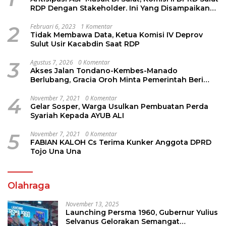
RDP Dengan Stakeholder. Ini Yang Disampaikan
Jems Tuuk
2
Februari 6, 2023
1 Komentar
Tidak Membawa Data, Ketua Komisi IV Deprov
Sulut Usir Kacabdin Saat RDP
3
Agustus 7, 2026
0 Komentar
Akses Jalan Tondano-Kembes-Manado
Berlubang, Gracia Oroh Minta Pemerintah Beri
Perhatian
4
November 7, 2021
0 Komentar
Gelar Sosper, Warga Usulkan Pembuatan Perda
Syariah Kepada AYUB ALI
5
November 7, 2021
0 Komentar
FABIAN KALOH Cs Terima Kunker Anggota DPRD
Tojo Una Una
Olahraga
November 13, 2025
Launching Persma 1960, Gubernur Yulius
Selvanus Gelorakan Semangat