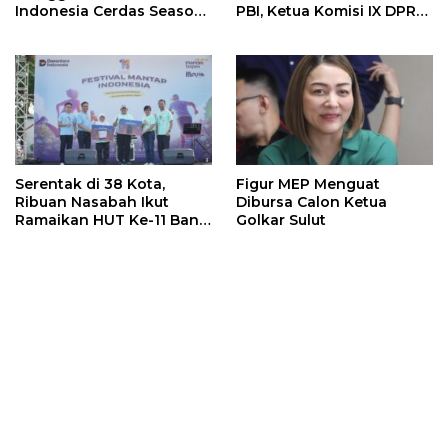
Indonesia Cerdas Season
PBI, Ketua Komisi IX DPR
2 Di Sulut. Catat
RI Bakal Pertanyakan
Tanggalnya !!!
Penambahan Anggaran 10
Triliun
Serentak di 38 Kota,
Figur MEP Menguat
Ribuan Nasabah Ikut
Dibursa Calon Ketua
Ramaikan HUT Ke-11 Bank
Golkar Sulut
Mandiri Taspen