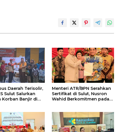
s Daerah Terisolir,
Menteri ATR/BPN Serahkan
 Sulut Salurkan
Sertifikat di Sulut, Nusron
 Korban Banjir di
Wahid Berkomitmen pada
Era Presiden Prabowo PR di
Bidang Pertanahan Harus
Selesai