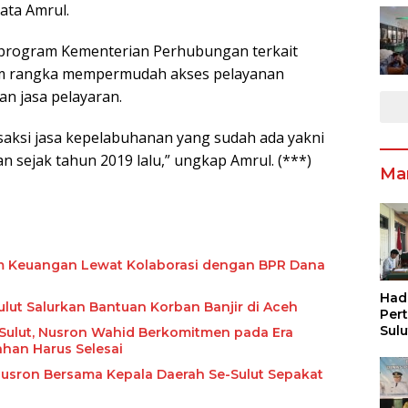
ata Amrul.
 program Kementerian Perhubungan terkait
am rangka mempermudah akses pelayanan
nan jasa pelayaran.
nsaksi jasa kepelabuhanan yang sudah ada yakni
an sejak tahun 2019 lalu,” ungkap Amrul. (***)
Ma
em Keuangan Lewat Kolaborasi dengan BPR Dana
Had
lut Salurkan Bantuan Korban Banjir di Aceh
Per
Sul
i Sulut, Nusron Wahid Berkomitmen pada Era
Pen
han Harus Selesai
Inf
Nusron Bersama Kepala Daerah Se-Sulut Sepakat
Pen
Ang