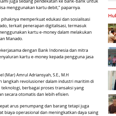
Kami juga sedang pendekatan ke bank-bank untuk
sa menggunakan kartu debit,” paparnya.
Hu
 pihaknya memperkuat edukasi dan sosialisasi
, terkait penerapan digitalisasi, termasuk
menggunakan kartu e-money dalam melakukan
han Manado.
ekerjasama dengan Bank Indonesia dan mitra
enyaluran kartu e-money kepada pengguna jasa
l (Mar) Amrul Adriansyah, S.E., M.H
langkah revolusioner dalam industri maritim di
teknologi, berbagai proses transaksi yang
n secara otomatis dan lebih efisien.
cepat arus penumpang dan barang tetapi juga
t biaya operasional dan meningkatkan daya saing