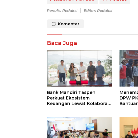
Penulis: Redaksi
Editor: Redaksi
Komentar
Baca Juga
Bank Mandiri Taspen
Menembu
Perkuat Ekosistem
DPW PKS
Keuangan Lewat Kolaborasi
Bantuan
dengan BPR Dana Raya
Aceh