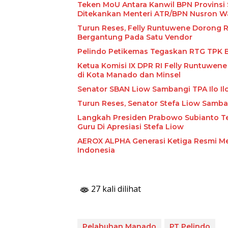
Teken MoU Antara Kanwil BPN Provinsi
Ditekankan Menteri ATR/BPN Nusron W
Turun Reses, Felly Runtuwene Dorong
Bergantung Pada Satu Vendor
Pelindo Petikemas Tegaskan RTG TPK B
Ketua Komisi IX DPR RI Felly Runtuwe
di Kota Manado dan Minsel
Senator SBAN Liow Sambangi TPA Ilo Il
Turun Reses, Senator Stefa Liow Samb
Langkah Presiden Prabowo Subianto T
Guru Di Apresiasi Stefa Liow
AEROX ALPHA Generasi Ketiga Resmi Mel
Indonesia
27 kali dilihat
Pelabuhan Manado
PT Pelindo