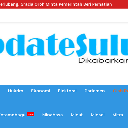
Minta Pemerintah Beri Perhatian
Dikawal Sejak 2025,
Hukrim
Ekonomi
Elektoral
Parlemen
Olah R
Kotamobagu
Minahasa
Minut
Minsel
Mitra