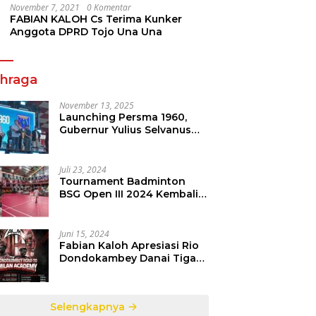
November 7, 2021
0 Komentar
FABIAN KALOH Cs Terima Kunker
Anggota DPRD Tojo Una Una
ahraga
November 13, 2025
Launching Persma 1960,
Gubernur Yulius Selvanus
Gelorakan Semangat
Sepakbola Di Bumi Nyiur
Melambai
Juli 23, 2024
Tournament Badminton
BSG Open III 2024 Kembali
dipertandingkan, Siap
Orbitkan Potensi Muda
Badminton SulutGo
Juni 15, 2024
Fabian Kaloh Apresiasi Rio
Dondokambey Danai Tiga
Pesepakbola Dini Ke Italy
Selengkapnya