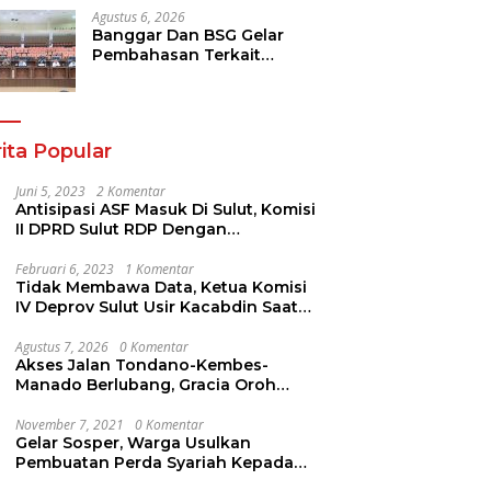
Agustus 6, 2026
Banggar Dan BSG Gelar
Pembahasan Terkait
Rencana Penyertaan Modal
30 M Oleh Pemprov Sulut
ita Popular
Juni 5, 2023
2 Komentar
Antisipasi ASF Masuk Di Sulut, Komisi
II DPRD Sulut RDP Dengan
Stakeholder. Ini Yang Disampaikan
Jems Tuuk
Februari 6, 2023
1 Komentar
Tidak Membawa Data, Ketua Komisi
IV Deprov Sulut Usir Kacabdin Saat
RDP
Agustus 7, 2026
0 Komentar
Akses Jalan Tondano-Kembes-
Manado Berlubang, Gracia Oroh
Minta Pemerintah Beri Perhatian
November 7, 2021
0 Komentar
Gelar Sosper, Warga Usulkan
Pembuatan Perda Syariah Kepada
AYUB ALI