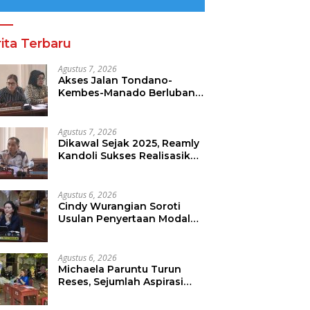
ita Terbaru
Agustus 7, 2026
Akses Jalan Tondano-
Kembes-Manado Berlubang,
Gracia Oroh Minta
Pemerintah Beri Perhatian
Agustus 7, 2026
Dikawal Sejak 2025, Reamly
Kandoli Sukses Realisasikan
Aspirasi Warga. Anggaran
Perbaikan Jalan Dikucur
Tahun Depan
Agustus 6, 2026
Cindy Wurangian Soroti
Usulan Penyertaan Modal
Ke BSG 30 Miliar
Agustus 6, 2026
Michaela Paruntu Turun
Reses, Sejumlah Aspirasi
Masyarakat Diserap