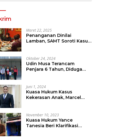
krim
Maret 22, 2025
Penanganan Dinilai
Lamban, SAMT Soroti Kasus
Tanah Yang Diduga
Libatkan Thomas Tampi
Oktober 24, 2024
Udin Musa Terancam
Penjara 6 Tahun, Diduga
Sebar Hoax Tentang
Perumda PD Pasar
Juni 1, 2024
Kuasa Hukum Kasus
Kekerasan Anak, Marcel
Mewengkang Tegaskan
Pelaku Berinisial CS Harus
Ditindak Sesuai Hukum
November 10, 2023
Berlaku
Kuasa Hukum Yance
Tanesia Beri Klarifikasi
Terkait Pemberitaan Oleh
Salah Satu Media