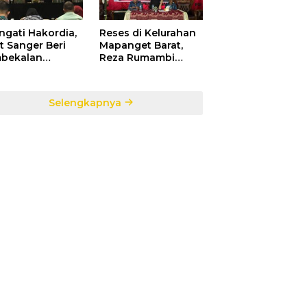
ngati Hakordia,
Reses di Kelurahan
t Sanger Beri
Mapanget Barat,
bekalan
Reza Rumambi
ada Para
Banjir Aspirasi
sek Penerima
Warga
faat DAK TA.
Selengkapnya
5