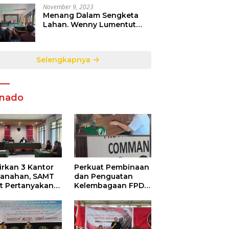
November 9, 2023
Menang Dalam Sengketa
Lahan. Wenny Lumentut
Pemilik Sah Tanah Objek
Sengketa di Talete Dua
Selengkapnya
nado
irkan 3 Kantor
Perkuat Pembinaan
tanahan, SAMT
dan Penguatan
ut Pertanyakan
Kelembagaan FPDR
utupan
Sulut-234 SC dan
ormasi
Bawaslu Gelar
ggunaan
Diskusi
garan Negara