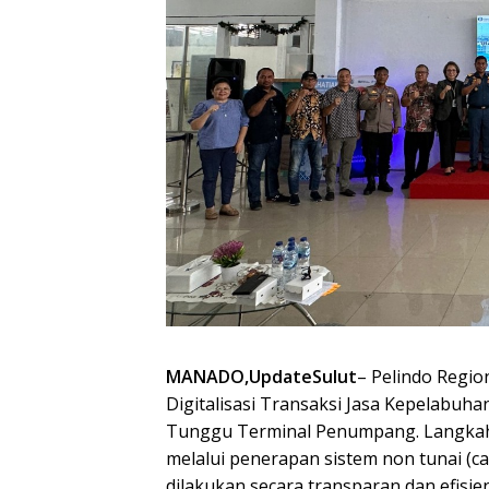
MANADO,UpdateSulut
– Pelindo Regio
Digitalisasi Transaksi Jasa Kepelabu
Tunggu Terminal Penumpang. Langkah
melalui penerapan sistem non tunai (ca
dilakukan secara transparan dan efisien