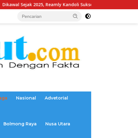
 Reamly Kandoli Sukses Realisasikan Aspirasi Warga. Anggaran 
aga
Nasional
Advetorial
Bolmong Raya
Nusa Utara