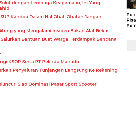
 Sulut dengan Lembaga Keagamaan, Ini Yang
ahid
Peri
 RSUP Kandou Dalam Hal Obat-Obatan Jangan
Risa
Pem
itung yang Mengalami Insiden Bukan Alat Bekas
Kep
Kep
ne Salurkan Bantuan Buat Warga Terdampak Bencana
Man
202
o
angi KSOP Serta PT Pelindo Manado
erkait Penyaluran Tunjangan Langsung Ke Rekening
uncur, Siap Dominasi Pasar Sport Scooter