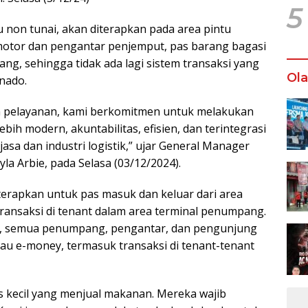
5
au non tunai, akan diterapkan pada area pintu
motor dan pengantar penjemput, pas barang bagasi
ng, sehingga tidak ada lagi sistem transaksi yang
Ol
nado.
n pelayanan, kami berkomitmen untuk melakukan
ih modern, akuntabilitas, efisien, dan terintegrasi
a dan industri logistik,” ujar General Manager
la Arbie, pada Selasa (03/12/2024).
diterapkan untuk pas masuk dan keluar dari area
transaksi di tenant dalam area terminal penumpang.
a, semua penumpang, pengantar, dan pengunjung
au e-money, termasuk transaksi di tenant-tenant
os kecil yang menjual makanan. Mereka wajib