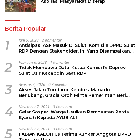
Aspirasi Masyarakat Diserap
Berita Popular
1
Juni 5, 2023
2 Komentar
Antisipasi ASF Masuk Di Sulut, Komisi II DPRD Sulut
RDP Dengan Stakeholder. Ini Yang Disampaikan
Jems Tuuk
2
Februari 6, 2023
1 Komentar
Tidak Membawa Data, Ketua Komisi IV Deprov
Sulut Usir Kacabdin Saat RDP
3
Agustus 7, 2026
0 Komentar
Akses Jalan Tondano-Kembes-Manado
Berlubang, Gracia Oroh Minta Pemerintah Beri
Perhatian
4
November 7, 2021
0 Komentar
Gelar Sosper, Warga Usulkan Pembuatan Perda
Syariah Kepada AYUB ALI
5
November 7, 2021
0 Komentar
FABIAN KALOH Cs Terima Kunker Anggota DPRD
Tojo Una Una