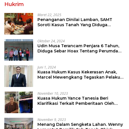
Hukrim
Maret 22, 2025
Penanganan Dinilai Lamban, SAMT
Soroti Kasus Tanah Yang Diduga
Libatkan Thomas Tampi
Oktober 24, 2024
Udin Musa Terancam Penjara 6 Tahun,
Diduga Sebar Hoax Tentang Perumda
PD Pasar
Juni 1, 2024
Kuasa Hukum Kasus Kekerasan Anak,
Marcel Mewengkang Tegaskan Pelaku
Berinisial CS Harus Ditindak Sesuai
Hukum Berlaku
November 10, 2023
Kuasa Hukum Yance Tanesia Beri
Klarifikasi Terkait Pemberitaan Oleh
Salah Satu Media
November 9, 2023
Menang Dalam Sengketa Lahan. Wenny