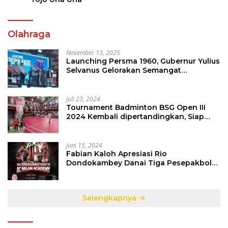
Olahraga
November 13, 2025
Launching Persma 1960, Gubernur Yulius
Selvanus Gelorakan Semangat
Sepakbola Di Bumi Nyiur Melambai
Juli 23, 2024
Tournament Badminton BSG Open III
2024 Kembali dipertandingkan, Siap
Orbitkan Potensi Muda Badminton
SulutGo
Juni 15, 2024
Fabian Kaloh Apresiasi Rio
Dondokambey Danai Tiga Pesepakbola
Dini Ke Italy
Selengkapnya