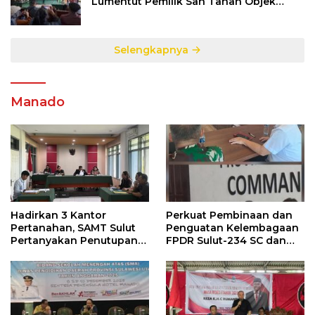
Lumentut Pemilik Sah Tanah Objek
Sengketa di Talete Dua
Selengkapnya
Manado
Hadirkan 3 Kantor
Perkuat Pembinaan dan
Pertanahan, SAMT Sulut
Penguatan Kelembagaan
Pertanyakan Penutupan
FPDR Sulut-234 SC dan
Informasi Penggunaan
Bawaslu Gelar Diskusi
Anggaran Negara