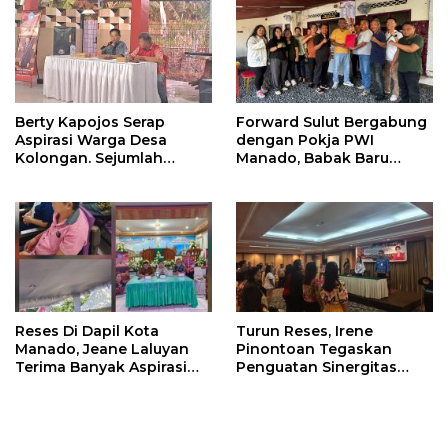
Berty Kapojos Serap
Forward Sulut Bergabung
Aspirasi Warga Desa
dengan Pokja PWI
Kolongan. Sejumlah
Manado, Babak Baru
Persoalan Diangkat
Profesionalisme
Wartawan DPRD
Reses Di Dapil Kota
Turun Reses, Irene
Manado, Jeane Laluyan
Pinontoan Tegaskan
Terima Banyak Aspirasi
Penguatan Sinergitas
Warga
Pemkot Dengan
Masyarakat