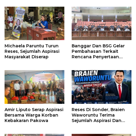
Perbaikan Jalan Dikucur
Tahun Depan
Michaela Paruntu Turun
Banggar Dan BSG Gelar
Reses, Sejumlah Aspirasi
Pembahasan Terkait
Masyarakat Diserap
Rencana Penyertaan
Modal 30 M Oleh Pemprov
Sulut
Amir Liputo Serap Aspirasi
Reses Di Sonder, Braien
Bersama Warga Korban
Waworuntu Terima
Kebakaran Pakowa
Sejumlah Aspirasi Dan
Salurkan Bantuan Bagi
Lansia