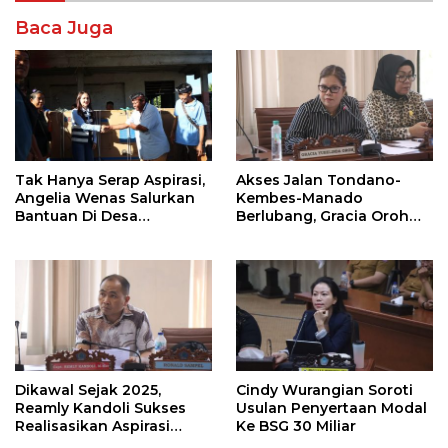
Baca Juga
Tak Hanya Serap Aspirasi,
Akses Jalan Tondano-
Angelia Wenas Salurkan
Kembes-Manado
Bantuan Di Desa
Berlubang, Gracia Oroh
Mopugad
Minta Pemerintah Beri
Perhatian
Dikawal Sejak 2025,
Cindy Wurangian Soroti
Reamly Kandoli Sukses
Usulan Penyertaan Modal
Realisasikan Aspirasi
Ke BSG 30 Miliar
Warga. Anggaran