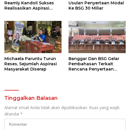
Reamly Kandoli Sukses
Usulan Penyertaan Modal
Realisasikan Aspirasi
Ke BSG 30 Miliar
Warga. Anggaran
Perbaikan Jalan Dikucur
Tahun Depan
Michaela Paruntu Turun
Banggar Dan BSG Gelar
Reses, Sejumlah Aspirasi
Pembahasan Terkait
Masyarakat Diserap
Rencana Penyertaan
Modal 30 M Oleh Pemprov
Sulut
Tinggalkan Balasan
Alamat email Anda tidak akan dipublikasikan.
Ruas yang wajib
ditandai
*