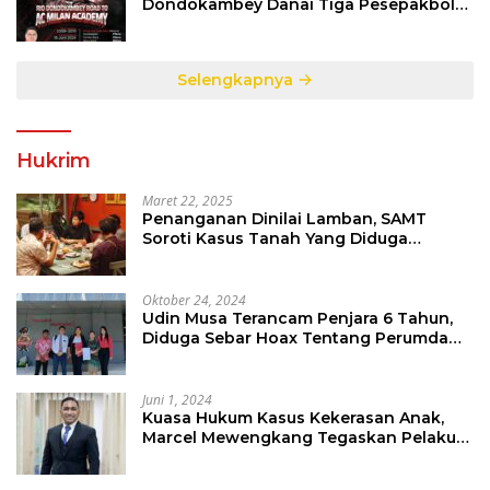
Dondokambey Danai Tiga Pesepakbola
Dini Ke Italy
Selengkapnya
Hukrim
Maret 22, 2025
Penanganan Dinilai Lamban, SAMT
Soroti Kasus Tanah Yang Diduga
Libatkan Thomas Tampi
Oktober 24, 2024
Udin Musa Terancam Penjara 6 Tahun,
Diduga Sebar Hoax Tentang Perumda
PD Pasar
Juni 1, 2024
Kuasa Hukum Kasus Kekerasan Anak,
Marcel Mewengkang Tegaskan Pelaku
Berinisial CS Harus Ditindak Sesuai
Hukum Berlaku