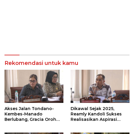
Rekomendasi untuk kamu
Akses Jalan Tondano-
Dikawal Sejak 2025,
Kembes-Manado
Reamly Kandoli Sukses
Berlubang, Gracia Oroh
Realisasikan Aspirasi
Minta Pemerintah Beri
Warga. Anggaran
Perhatian
Perbaikan Jalan Dikucur