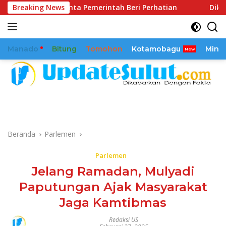
Langsung
Minta Pemerintah Beri Perhatian
Breaking News
Dikawal Sejak 2025, 
ke
konten
Manado
Bitung
Tomohon
Kotamobagu
Mina
Beranda
Parlemen
Parlemen
Jelang Ramadan, Mulyadi
Paputungan Ajak Masyarakat
Jaga Kamtibmas
Redaksi US