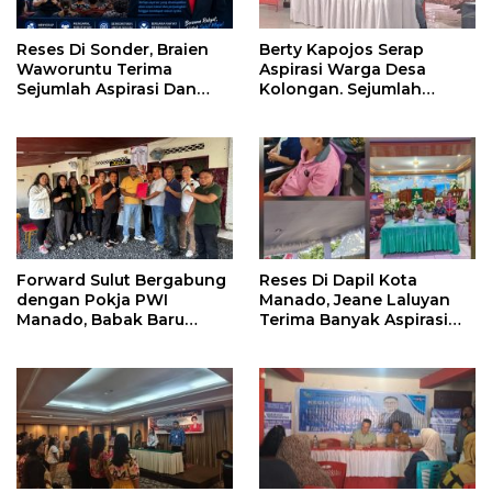
Reses Di Sonder, Braien
Berty Kapojos Serap
Waworuntu Terima
Aspirasi Warga Desa
Sejumlah Aspirasi Dan
Kolongan. Sejumlah
Salurkan Bantuan Bagi
Persoalan Diangkat
Lansia
Forward Sulut Bergabung
Reses Di Dapil Kota
dengan Pokja PWI
Manado, Jeane Laluyan
Manado, Babak Baru
Terima Banyak Aspirasi
Profesionalisme
Warga
Wartawan DPRD