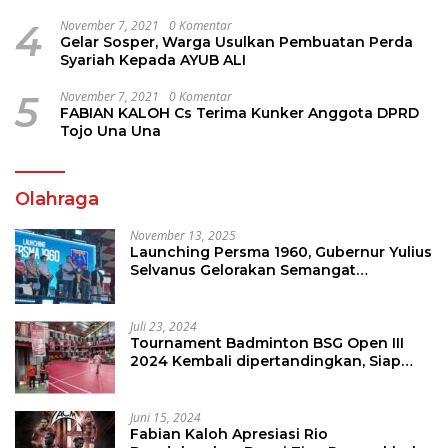
Perhatian
4
November 7, 2021
0 Komentar
Gelar Sosper, Warga Usulkan Pembuatan Perda
Syariah Kepada AYUB ALI
5
November 7, 2021
0 Komentar
FABIAN KALOH Cs Terima Kunker Anggota DPRD
Tojo Una Una
Olahraga
November 13, 2025
Launching Persma 1960, Gubernur Yulius
Selvanus Gelorakan Semangat
Sepakbola Di Bumi Nyiur Melambai
Juli 23, 2024
Tournament Badminton BSG Open III
2024 Kembali dipertandingkan, Siap
Orbitkan Potensi Muda Badminton
SulutGo
Juni 15, 2024
Fabian Kaloh Apresiasi Rio