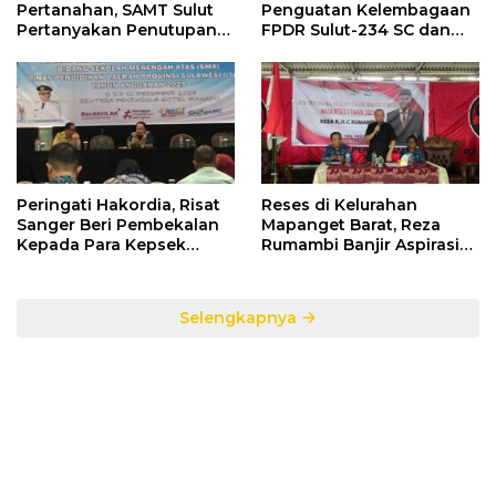
Pertanahan, SAMT Sulut
Penguatan Kelembagaan
Pertanyakan Penutupan
FPDR Sulut-234 SC dan
Informasi Penggunaan
Bawaslu Gelar Diskusi
Anggaran Negara
Peringati Hakordia, Risat
Reses di Kelurahan
Sanger Beri Pembekalan
Mapanget Barat, Reza
Kepada Para Kepsek
Rumambi Banjir Aspirasi
Penerima Manfaat DAK
Warga
TA. 2025
Selengkapnya