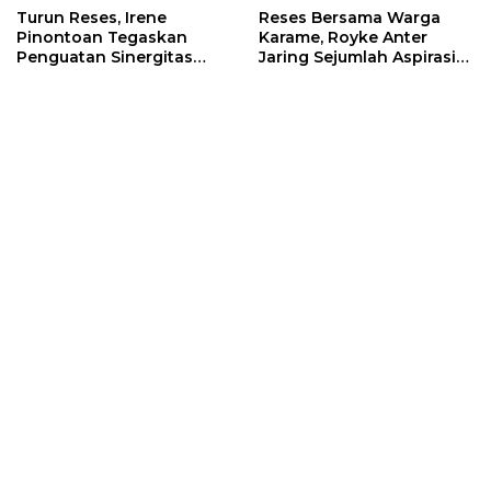
Turun Reses, Irene
Reses Bersama Warga
Pinontoan Tegaskan
Karame, Royke Anter
Penguatan Sinergitas
Jaring Sejumlah Aspirasi
Pemkot Dengan
Warga
Masyarakat