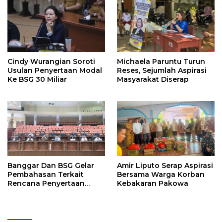
Tahun Depan
Cindy Wurangian Soroti
Michaela Paruntu Turun
Usulan Penyertaan Modal
Reses, Sejumlah Aspirasi
Ke BSG 30 Miliar
Masyarakat Diserap
Banggar Dan BSG Gelar
Amir Liputo Serap Aspirasi
Pembahasan Terkait
Bersama Warga Korban
Rencana Penyertaan
Kebakaran Pakowa
Modal 30 M Oleh Pemprov
Sulut