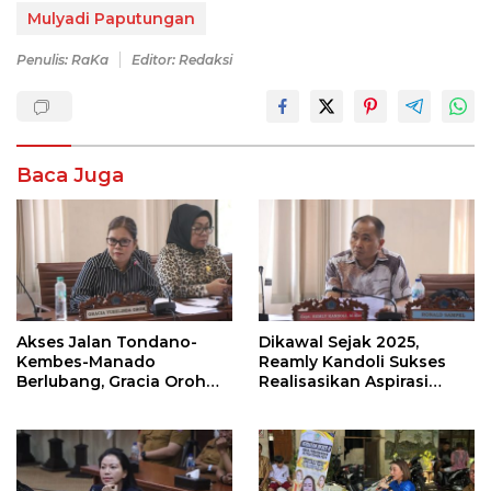
Mulyadi Paputungan
Penulis: RaKa
Editor: Redaksi
Baca Juga
Akses Jalan Tondano-
Dikawal Sejak 2025,
Kembes-Manado
Reamly Kandoli Sukses
Berlubang, Gracia Oroh
Realisasikan Aspirasi
Minta Pemerintah Beri
Warga. Anggaran
Perhatian
Perbaikan Jalan Dikucur
Tahun Depan