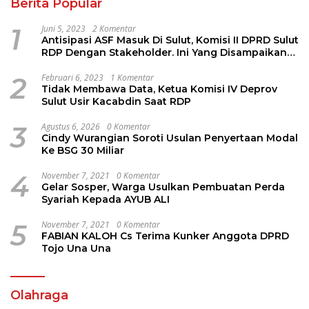
Berita Popular
1
Juni 5, 2023
2 Komentar
Antisipasi ASF Masuk Di Sulut, Komisi II DPRD Sulut
RDP Dengan Stakeholder. Ini Yang Disampaikan
Jems Tuuk
2
Februari 6, 2023
1 Komentar
Tidak Membawa Data, Ketua Komisi IV Deprov
Sulut Usir Kacabdin Saat RDP
3
Agustus 6, 2026
0 Komentar
Cindy Wurangian Soroti Usulan Penyertaan Modal
Ke BSG 30 Miliar
4
November 7, 2021
0 Komentar
Gelar Sosper, Warga Usulkan Pembuatan Perda
Syariah Kepada AYUB ALI
5
November 7, 2021
0 Komentar
FABIAN KALOH Cs Terima Kunker Anggota DPRD
Tojo Una Una
Olahraga