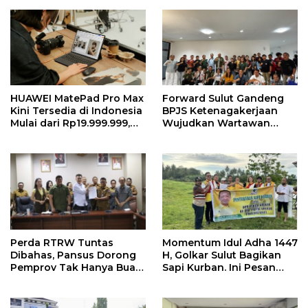
HUAWEI MatePad Pro Max
Forward Sulut Gandeng
Kini Tersedia di Indonesia
BPJS Ketenagakerjaan
Mulai dari Rp19.999.999,
Wujudkan Wartawan
Hadirkan PC-Level WPS AI
Sejahtera Lewat Sejumlah
dalam Tablet Pro 13 Inci
Program
Tertipis dan Teringan
Perda RTRW Tuntas
Momentum Idul Adha 1447
Dibahas, Pansus Dorong
H, Golkar Sulut Bagikan
Pemprov Tak Hanya Buat
Sapi Kurban. Ini Pesan
Program Namun Harus
MEP
Support Anggaran