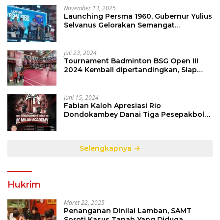
November 13, 2025
Launching Persma 1960, Gubernur Yulius
Selvanus Gelorakan Semangat
Sepakbola Di Bumi Nyiur Melambai
Juli 23, 2024
Tournament Badminton BSG Open III
2024 Kembali dipertandingkan, Siap
Orbitkan Potensi Muda Badminton
SulutGo
Juni 15, 2024
Fabian Kaloh Apresiasi Rio
Dondokambey Danai Tiga Pesepakbola
Dini Ke Italy
Selengkapnya
Hukrim
Maret 22, 2025
Penanganan Dinilai Lamban, SAMT
Soroti Kasus Tanah Yang Diduga