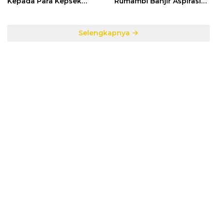
Kepada Para Kepsek
Rumambi Banjir Aspirasi
Penerima Manfaat DAK
Warga
TA. 2025
Selengkapnya