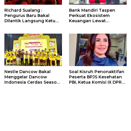
Richard Sualang :
Bank Mandiri Taspen
Pengurus Baru Bakal
Perkuat Ekosistem
Dilantik Langsung Ketum
Keuangan Lewat
Megawati Soekarnoputri
Kolaborasi dengan BPR
Dana Raya
Nestle Dancow Bakal
Soal Kisruh Penonaktifan
Menggelar Dancow
Peserta BPJS Kesehatan
Indonesia Cerdas Season
PBI, Ketua Komisi IX DPR
2 Di Sulut. Catat
RI Bakal Pertanyakan
Tanggalnya !!!
Penambahan Anggaran 10
Triliun