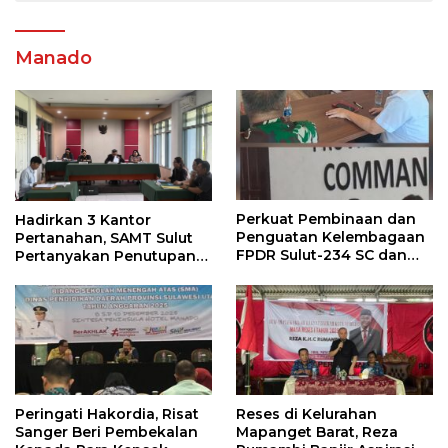
Manado
Perkuat Pembinaan dan
Hadirkan 3 Kantor
Penguatan Kelembagaan
Pertanahan, SAMT Sulut
FPDR Sulut-234 SC dan
Pertanyakan Penutupan
Bawaslu Gelar Diskusi
Informasi Penggunaan
Anggaran Negara
Peringati Hakordia, Risat
Reses di Kelurahan
Sanger Beri Pembekalan
Mapanget Barat, Reza