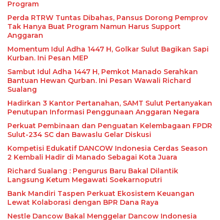
Program
Perda RTRW Tuntas Dibahas, Pansus Dorong Pemprov
Tak Hanya Buat Program Namun Harus Support
Anggaran
Momentum Idul Adha 1447 H, Golkar Sulut Bagikan Sapi
Kurban. Ini Pesan MEP
Sambut Idul Adha 1447 H, Pemkot Manado Serahkan
Bantuan Hewan Qurban. Ini Pesan Wawali Richard
Sualang
Hadirkan 3 Kantor Pertanahan, SAMT Sulut Pertanyakan
Penutupan Informasi Penggunaan Anggaran Negara
Perkuat Pembinaan dan Penguatan Kelembagaan FPDR
Sulut-234 SC dan Bawaslu Gelar Diskusi
Kompetisi Edukatif DANCOW Indonesia Cerdas Season
2 Kembali Hadir di Manado Sebagai Kota Juara
Richard Sualang : Pengurus Baru Bakal Dilantik
Langsung Ketum Megawati Soekarnoputri
Bank Mandiri Taspen Perkuat Ekosistem Keuangan
Lewat Kolaborasi dengan BPR Dana Raya
Nestle Dancow Bakal Menggelar Dancow Indonesia