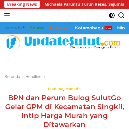
Langsung
Breaking News
Michaela Paruntu Turun Reses, Sejumlah Aspirasi Masyar
ke
konten
Manado
Bitung
Tomohon
Kotamobagu
Mina
Beranda
Headline
Headline
,
Manado
BPN dan Perum Bulog SulutGo
Gelar GPM di Kecamatan Singkil,
Intip Harga Murah yang
Ditawarkan