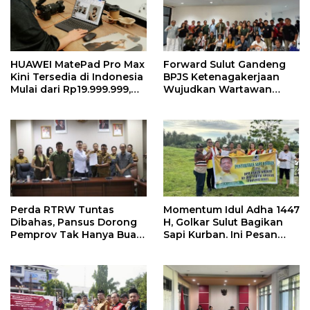
HUAWEI MatePad Pro Max
Forward Sulut Gandeng
Kini Tersedia di Indonesia
BPJS Ketenagakerjaan
Mulai dari Rp19.999.999,
Wujudkan Wartawan
Hadirkan PC-Level WPS AI
Sejahtera Lewat Sejumlah
dalam Tablet Pro 13 Inci
Program
Tertipis dan Teringan
Perda RTRW Tuntas
Momentum Idul Adha 1447
Dibahas, Pansus Dorong
H, Golkar Sulut Bagikan
Pemprov Tak Hanya Buat
Sapi Kurban. Ini Pesan
Program Namun Harus
MEP
Support Anggaran