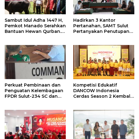
Sambut Idul Adha 1447 H,
Hadirkan 3 Kantor
Pemkot Manado Serahkan
Pertanahan, SAMT Sulut
Bantuan Hewan Qurban.
Pertanyakan Penutupan
Ini Pesan Wawali Richard
Informasi Penggunaan
Sualang
Anggaran Negara
Perkuat Pembinaan dan
Kompetisi Edukatif
Penguatan Kelembagaan
DANCOW Indonesia
FPDR Sulut-234 SC dan
Cerdas Season 2 Kembali
Bawaslu Gelar Diskusi
Hadir di Manado Sebagai
Kota Juara