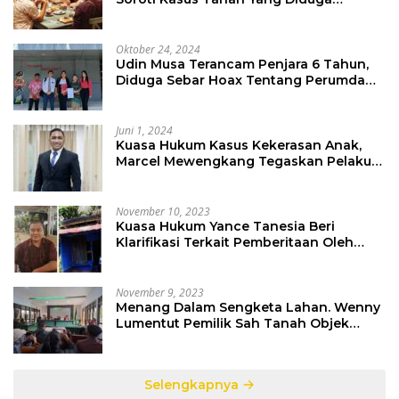
Libatkan Thomas Tampi
Oktober 24, 2024
Udin Musa Terancam Penjara 6 Tahun,
Diduga Sebar Hoax Tentang Perumda
PD Pasar
Juni 1, 2024
Kuasa Hukum Kasus Kekerasan Anak,
Marcel Mewengkang Tegaskan Pelaku
Berinisial CS Harus Ditindak Sesuai
Hukum Berlaku
November 10, 2023
Kuasa Hukum Yance Tanesia Beri
Klarifikasi Terkait Pemberitaan Oleh
Salah Satu Media
November 9, 2023
Menang Dalam Sengketa Lahan. Wenny
Lumentut Pemilik Sah Tanah Objek
Sengketa di Talete Dua
Selengkapnya